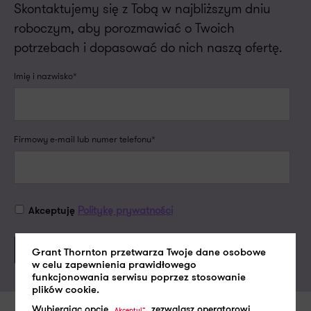
Skontaktujemy się z Tobą w najbliższym dniu
roboczym, aby porozmawiać o Twoich
potrzebach i dopasować do nich naszą ofertę.
Imię i nazwisko*
Firmowy e-mail lub numer telefonu*
Politykę prywatności
Akceptuję
Grant Thornton przetwarza Twoje dane osobowe
w celu zapewnienia prawidłowego
funkcjonowania serwisu poprzez stosowanie
plików cookie.
Wybierając opcje
, zezwalasz operatorowi
„Akceptuj”