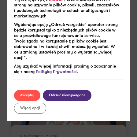
strony na używanie plików cookie, pikseli, znaczników
Zobacz także
i podobnych technologii w celach analitycznych i
marketingowych.
Wybierając opcję „Odrzuć wszystkie” operator strony
będzie korzystał tylko z niezbędnych pików cookie w
celu prawidłowego funkcjonowania serwisu.
Twoja zgoda na korzystanie z plików cookie jest
dobrowolna i w każdej chwili możesz ją wycofać. W
celu zmiany ustawień prosimy o wybranie: „więcej
opcji”.
Aby uzyskać więcej informacji prosimy o zapoznanie
się z naszą
Polityką Prywatności
.
Akceptuj
Odrzuć niewymagane
Więcej opcji
14 PAŹDZIERNIKA 2024