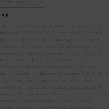
Tagi
akta pracownika
badania lekarskie
bezpieczeństwo
bezrobocie
BHP
COVID-19
czas pracy
delegacja
digitalizacja procesów kadrowo-placowych
dni ustawowo
wolne od pracy
dofinansowanie
dokumentacja
pracownicza
dyrektywa płacowa
dyskryminacja
e-
teczka
e-teczki
e-usługi
ekwiwalent za urlop
elektronizacja dokumentacji pracowniczej
emerytura
employer branding
flash news
flash news Grant Thornton
gender pay gap
Grant Thornton
GUS
HR
jawność płac
jednoosobowo działalność gospodarcza
kalendarz
karmienie piersią
kary
kodeks pracy
kody
zawodów
Komisja Europejska
komisja wyborcza
kontrola
korekta
krwiodawstwo
kwota wolna od