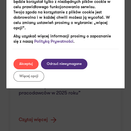
będzie korzystał tylko z niezbędnych pików cookie w
celu prawidłowego funkcjonowania serwisu.
Twoja zgoda na korzystanie z plików cookie jest
dobrowolna i w każdej chwili możesz ją wycofać. W
celu zmiany ustawień prosimy o wybranie: „więcej
opcji”.
Aby uzyskać więcej informacji prosimy o zapoznanie
się z naszą
Polityką Prywatności
.
Akceptuj
Odrzuć niewymagane
23 MARCA 2026
Więcej opcji
Premiera raportu “Kontrole
pracodawców w 2025 roku”
Czytaj więcej