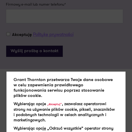
Firmowy e-mail lub numer telefonu*
Politykę prywatności
Akceptuję
Grant Thornton przetwarza Twoje dane osobowe
w celu zapewnienia prawidłowego
Zobacz także
funkcjonowania serwisu poprzez stosowanie
plików cookie.
Wybierając opcje
, zezwalasz operatorowi
„Akceptuj”
strony na używanie plików cookie, pikseli, znaczników
i podobnych technologii w celach analitycznych i
marketingowych.
Wybierając opcję „Odrzuć wszystkie” operator strony