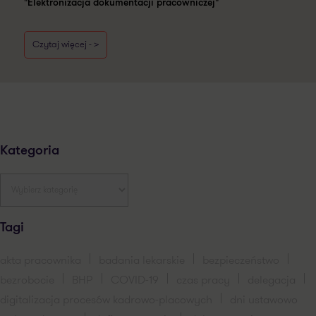
"Elektronizacja dokumentacji pracowniczej"
Czytaj więcej - >
Kategoria
Tagi
akta pracownika
badania lekarskie
bezpieczeństwo
bezrobocie
BHP
COVID-19
czas pracy
delegacja
digitalizacja procesów kadrowo-placowych
dni ustawowo