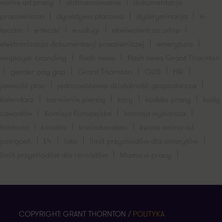
wolne od pracy
dofinansowanie
dokumentacja
pracownicza
dyrektywa płacowa
dyskryminacja
e-
teczka
e-teczki
e-usługi
ekwiwalent za urlop
elektronizacja dokumentacji pracowniczej
emerytura
employer branding
flash news
flash news Grant Thornton
gender pay gap
Grant Thornton
GUS
HR
jawność płac
jednoosobowo działalność gospodarcza
kalendarz
karmienie piersią
kary
kodeks pracy
kody
zawodów
Komisja Europejska
komisja wyborcza
kontrola
korekta
krwiodawstwo
kwota wolna od
potrąceń
L4
lato
limit przychodów dla emerytów
limit przychodów dla rencistów
Mama w pracy
COPYRIGHT: GRANT THORNTON /
POLITYKA