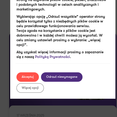
strony na używanie plików cookie, pikseli, znaczników
i podobnych technologii w celach analitycznych i
Zobacz także
marketingowych.
Wybierając opcję „Odrzuć wszystkie” operator strony
będzie korzystał tylko z niezbędnych pików cookie w
celu prawidłowego funkcjonowania serwisu.
Twoja zgoda na korzystanie z plików cookie jest
dobrowolna i w każdej chwili możesz ją wycofać. W
celu zmiany ustawień prosimy o wybranie: „więcej
opcji”.
Aby uzyskać więcej informacji prosimy o zapoznanie
się z naszą
Polityką Prywatności
.
Akceptuj
Odrzuć niewymagane
Więcej opcji
17 WRZEŚNIA 2025