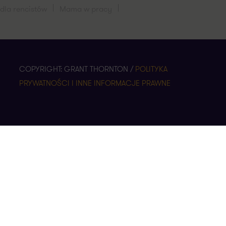
dla rencistów
Mama w pracy
COPYRIGHT: GRANT THORNTON /
POLITYKA
PRYWATNOŚCI I INNE INFORMACJE PRAWNE