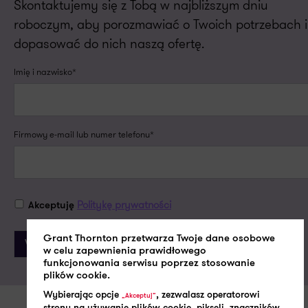
Skontaktujemy się z Tobą w najbliższym dniu
roboczym, aby porozmawiać o Twoich potrzebach i
dopasować do nich naszą ofertę.
Imię i nazwisko*
Firmowy e-mail lub numer telefonu*
Politykę prywatności
Akceptuję
Grant Thornton przetwarza Twoje dane osobowe
w celu zapewnienia prawidłowego
funkcjonowania serwisu poprzez stosowanie
plików cookie.
Wybierając opcje
, zezwalasz operatorowi
„Akceptuj”