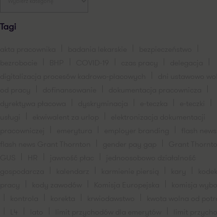
Tagi
akta pracownika
badania lekarskie
bezpieczeństwo
bezrobocie
BHP
COVID-19
czas pracy
delegacja
digitalizacja procesów kadrowo-placowych
dni ustawowo wo
od pracy
dofinansowanie
dokumentacja pracownicza
dyrektywa płacowa
dyskryminacja
e-teczka
e-teczki
usługi
ekwiwalent za urlop
elektronizacja dokumentacji
pracowniczej
emerytura
employer branding
flash new
flash news Grant Thornton
gender pay gap
Grant Thornt
GUS
HR
jawność płac
jednoosobowo działalność
gospodarcza
kalendarz
karmienie piersią
kary
kode
pracy
kody zawodów
Komisja Europejska
komisja wybo
kontrola
korekta
krwiodawstwo
kwota wolna od pot
L4
lato
limit przychodów dla emerytów
limit przych