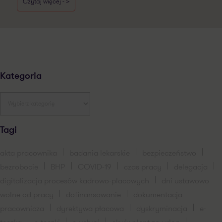
Czytaj więcej - >
Kategoria
Tagi
akta pracownika
badania lekarskie
bezpieczeństwo
bezrobocie
BHP
COVID-19
czas pracy
delegacja
digitalizacja procesów kadrowo-placowych
dni ustawowo
wolne od pracy
dofinansowanie
dokumentacja
pracownicza
dyrektywa płacowa
dyskryminacja
e-