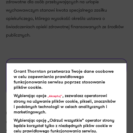
zdrowotne dla osób przebywających na urlopie
wychowawczym stanowi kwota specjalnego zasiłku
opiekuńczego, którego wysokość określa ustawa o
świadczeniach opieki zdrowotnej finansowanych ze środków
publicznych.
W 2025 roku kwota zasiłku nie uległa zmianie i
Grant Thornton przetwarza Twoje dane osobowe
w celu zapewnienia prawidłowego
wynosi
.
620 zł
funkcjonowania serwisu poprzez stosowanie
plików cookie.
Wybierając opcje
, zezwalasz operatorowi
„Akceptuj”
strony na używanie plików cookie, pikseli, znaczników
i podobnych technologii w celach analitycznych i
marketingowych.
Urlop wychowawczy to istotne uprawnienie, które umożliwia
Wybierając opcję „Odrzuć wszystkie” operator strony
rodzicom sprawowanie osobistej opieki nad dzieckiem przez
będzie korzystał tylko z niezbędnych pików cookie w
dłuższy czas. Korzystanie z niego uzależnione jest od
celu prawidłowego funkcjonowania serwisu.