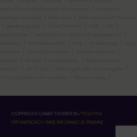
teczka
e-teczki
e-usługi
ekwiwalent za urlop
elektronizacja dokumentacji pracowniczej
emerytura
employer branding
flash news
flash news Grant Thornton
gender pay gap
Grant Thornton
GUS
HR
jawność płac
jednoosobowo działalność gospodarcza
kalendarz
karmienie piersią
kary
kodeks pracy
kody
zawodów
Komisja Europejska
komisja wyborcza
kontrola
korekta
krwiodawstwo
kwota wolna od
potrąceń
L4
lato
limit przychodów dla emerytów
limit przychodów dla rencistów
Mama w pracy
COPYRIGHT: GRANT THORNTON /
POLITYKA
PRYWATNOŚCI I INNE INFORMACJE PRAWNE