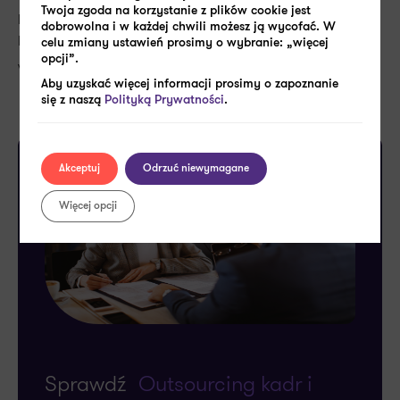
Twoja zgoda na korzystanie z plików cookie jest
przestrzegania określonych zasad i terminów oraz
dobrowolna i w każdej chwili możesz ją wycofać. W
konieczności zadbania o kompletność wniosku i
celu zmiany ustawień prosimy o wybranie: „więcej
opcji”.
wymaganych dokumentów.
Aby uzyskać więcej informacji prosimy o zapoznanie
się z naszą
Polityką Prywatności
.
Akceptuj
Odrzuć niewymagane
Więcej opcji
Sprawdź
Outsourcing kadr i