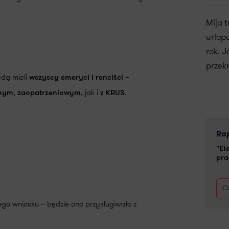
Mija 
urlop
rok. J
przek
dą mieli
–
wszyscy emeryci i renciści
,
, jak i
.
hnym
zaopatrzeniowym
z KRUS
Rap
"El
pra
Cz
go wniosku – będzie ono przysługiwało z