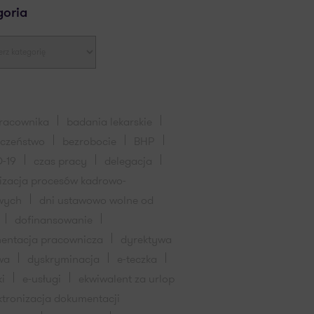
goria
pracownika
badania lekarskie
eczeństwo
bezrobocie
BHP
-19
czas pracy
delegacja
lizacja procesów kadrowo-
wych
dni ustawowo wolne od
dofinansowanie
entacja pracownicza
dyrektywa
wa
dyskryminacja
e-teczka
ki
e-usługi
ekwiwalent za urlop
ktronizacja dokumentacji