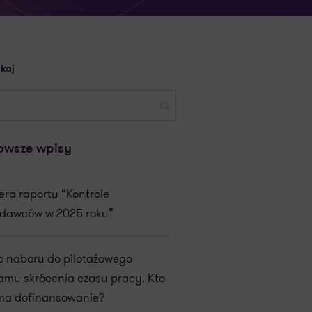
kaj
owsze wpisy
era raportu “Kontrole
dawców w 2025 roku”
c naboru do pilotażowego
amu skrócenia czasu pracy. Kto
ma dofinansowanie?