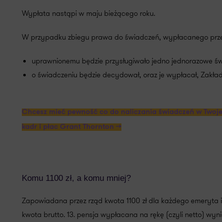
Wypłata nastąpi w maju bieżącego roku.
W przypadku zbiegu prawa do świadczeń, wypłacanego prze
uprawnionemu będzie przysługiwało jedno jednorazowe św
o świadczeniu będzie decydował, oraz je wypłacał, Zakła
Chcesz mieć pewność co do naliczania świadczeń w Twojej
kadr i płac Grant Thornton >>
Komu 1100 zł, a komu mniej?
Zapowiadana przez rząd kwota 1100 zł dla każdego emeryta i 
kwota brutto. 13. pensja wypłacana na rękę (czyli netto) wyn