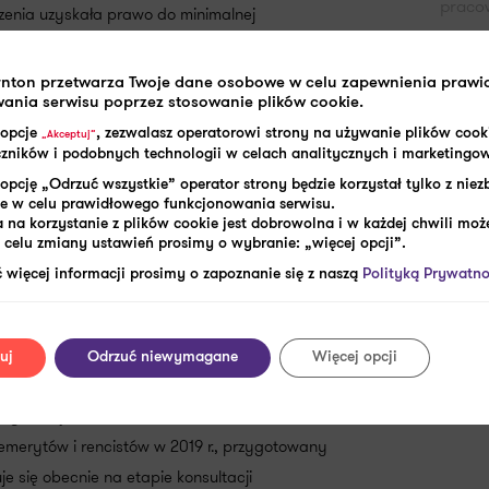
praco
enia uzyskała prawo do minimalnej
brand
naliczana proporcjonalnie, zgodnie z
Grant
ach z Funduszu Ubezpieczeń Społecznych (Dz.U.
rnton przetwarza Twoje dane osobowe w celu zapewnienia praw
Grant
za to, że jeśli ktoś pobiera na przykład 70%
ania serwisu poprzez stosowanie plików cookie.
płac
rzymuje 10%, to dostanie też 10% z
 opcje
, zezwalasz operatorowi strony na używanie plików cook
„Akceptuj”
aczników i podobnych technologii w celach analitycznych i marketingo
gospo
opcję „Odrzuć wszystkie” operator strony będzie korzystał tylko z nie
piersi
e w celu prawidłowego funkcjonowania serwisu.
aną dokładnie tyle, ile przewiduje projekt
zawo
 na korzystanie z plików cookie jest dobrowolna i w każdej chwili może
celu zmiany ustawień prosimy o wybranie: „więcej opcji”.
komis
 więcej informacji prosimy o zapoznanie się z naszą
Polityką Prywatno
kr
potrą
przyc
u (o którym mowa w ustawie o dodatkach
uj
Odrzuć niewymagane
Więcej opcji
przyc
 o pomocy państwa w wychowywaniu dzieci).
pracy
 egzekucje.
emerytów i rencistów w 2019 r., przygotowany
uje się obecnie na etapie konsultacji