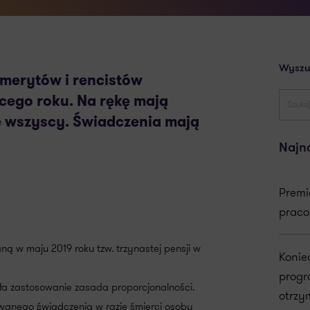
Wyszu
emerytów i rencistów
cego roku. Na rękę mają
ie wszyscy. Świadczenia mają
Najn
Premi
praco
ną w maju 2019 roku tzw. trzynastej pensji w
Konie
progr
ła zastosowanie zasada proporcjonalności.
otrzy
owanego świadczenia w razie śmierci osoby