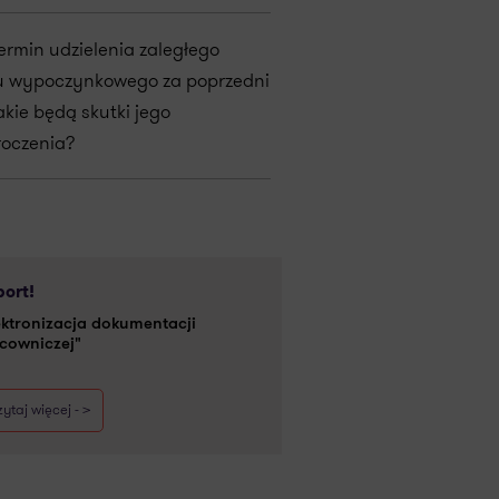
termin udzielenia zaległego
u wypoczynkowego za poprzedni
akie będą skutki jego
roczenia?
ort!
ektronizacja dokumentacji
cowniczej"
ytaj więcej - >