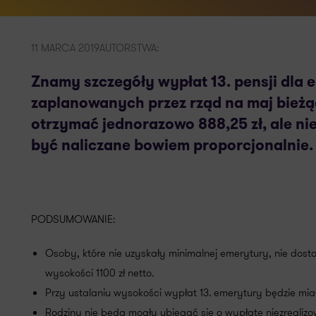
11 MARCA 2019
AUTORSTWA:
Znamy szczegóły wypłat 13. pensji dla 
zaplanowanych przez rząd na maj bieżą
otrzymać jednorazowo 888,25 zł, ale n
być naliczane bowiem proporcjonalnie.
PODSUMOWANIE:
Osoby, które nie uzyskały minimalnej emerytury, nie dosta
wysokości 1100 zł netto.
Przy ustalaniu wysokości wypłat 13. emerytury będzie mia
Rodziny nie będą mogły ubiegać się o wypłatę niezrealiz