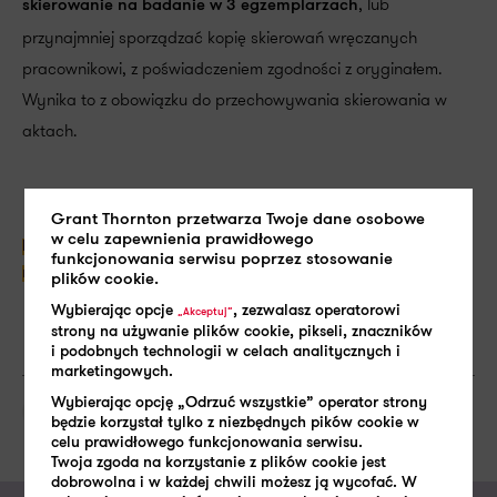
, lub
skierowanie na badanie w 3 egzemplarzach
przynajmniej sporządzać kopię skierowań wręczanych
pracownikowi, z poświadczeniem zgodności z oryginałem.
Wynika to z obowiązku do przechowywania skierowania w
aktach.
Grant Thornton przetwarza Twoje dane osobowe
w celu zapewnienia prawidłowego
kalendarz kadrowego 2020 r. na obecny
Pobierz za darmo
funkcjonowania serwisu poprzez stosowanie
miesiąc
(kliknij)
plików cookie.
Wybierając opcje
, zezwalasz operatorowi
„Akceptuj”
strony na używanie plików cookie, pikseli, znaczników
i podobnych technologii w celach analitycznych i
marketingowych.
Wybierając opcję „Odrzuć wszystkie” operator strony
SHARE:
Pracownik
będzie korzystał tylko z niezbędnych pików cookie w
celu prawidłowego funkcjonowania serwisu.
Twoja zgoda na korzystanie z plików cookie jest
dobrowolna i w każdej chwili możesz ją wycofać. W