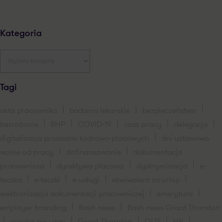
Kategoria
Tagi
akta pracownika
badania lekarskie
bezpieczeństwo
bezrobocie
BHP
COVID-19
czas pracy
delegacja
digitalizacja procesów kadrowo-placowych
dni ustawowo
wolne od pracy
dofinansowanie
dokumentacja
pracownicza
dyrektywa płacowa
dyskryminacja
e-
teczka
e-teczki
e-usługi
ekwiwalent za urlop
elektronizacja dokumentacji pracowniczej
emerytura
employer branding
flash news
flash news Grant Thornton
gender pay gap
Grant Thornton
GUS
HR