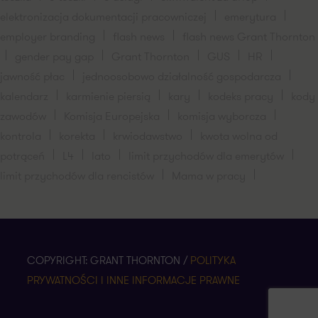
elektronizacja dokumentacji pracowniczej
emerytura
employer branding
flash news
flash news Grant Thornton
gender pay gap
Grant Thornton
GUS
HR
jawność płac
jednoosobowo działalność gospodarcza
kalendarz
karmienie piersią
kary
kodeks pracy
kody
zawodów
Komisja Europejska
komisja wyborcza
kontrola
korekta
krwiodawstwo
kwota wolna od
potrąceń
L4
lato
limit przychodów dla emerytów
limit przychodów dla rencistów
Mama w pracy
COPYRIGHT: GRANT THORNTON /
POLITYKA
PRYWATNOŚCI I INNE INFORMACJE PRAWNE