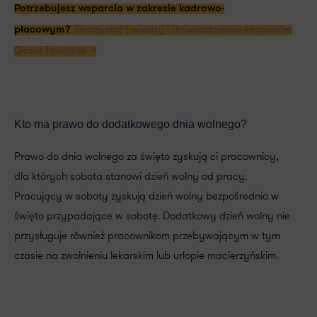
Potrzebujesz wsparcia w zakresie kadrowo-
Skorzystaj z wiedzy i doświadczenia ekspertów
płacowym?
Grant Thornton >>
Kto ma prawo do dodatkowego dnia wolnego?
Prawo do dnia wolnego za święto zyskują ci pracownicy,
dla których sobota stanowi dzień wolny od pracy.
Pracujący w soboty zyskują dzień wolny bezpośrednio w
święto przypadające w sobotę. Dodatkowy dzień wolny nie
przysługuje również pracownikom przebywającym w tym
czasie na zwolnieniu lekarskim lub urlopie macierzyńskim.