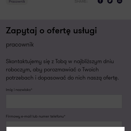
SHARE:
Pracownik
Zapytaj o ofertę usługi
pracownik
Skontaktujemy się z Tobą w najbliższym dniu
roboczym, aby porozmawiać o Twoich
potrzebach i dopasować do nich naszą ofertę.
Imię i nazwisko*
Firmowy e-mail lub numer telefonu*