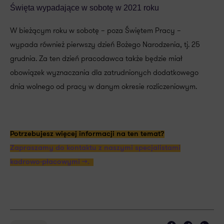
Święta wypadające w sobotę w 2021 roku
W bieżącym roku w sobotę – poza Świętem Pracy –
wypada również pierwszy dzień Bożego Narodzenia, tj. 25
grudnia. Za ten dzień pracodawca także będzie miał
obowiązek wyznaczania dla zatrudnionych dodatkowego
dnia wolnego od pracy w danym okresie rozliczeniowym.
Potrzebujesz więcej informacji na ten temat?
Zapraszamy do kontaktu z naszymi specjalistami
kadrowo-płacowymi >>.