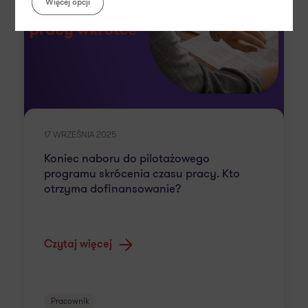
Więcej opcji
17 WRZEŚNIA 2025
Koniec naboru do pilotażowego
programu skrócenia czasu pracy. Kto
otrzyma dofinansowanie?
Czytaj więcej
Pracownik