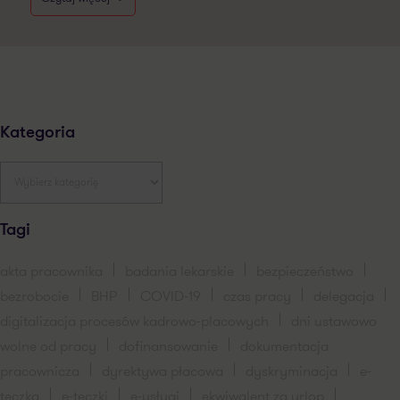
Kategoria
Tagi
akta pracownika
badania lekarskie
bezpieczeństwo
bezrobocie
BHP
COVID-19
czas pracy
delegacja
digitalizacja procesów kadrowo-placowych
dni ustawowo
wolne od pracy
dofinansowanie
dokumentacja
pracownicza
dyrektywa płacowa
dyskryminacja
e-
teczka
e-teczki
e-usługi
ekwiwalent za urlop