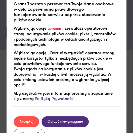
Grant Thornton przetwarza Twoje dane osobowe
w celu zapewnienia prawidłowego
Politykę prywatności
funkcjonowania serwisu poprzez stosowanie
Akceptuję
plików cookie.
Wybierając opcje
, zezwalasz operatorowi
„Akceptuj”
strony na używanie plików cookie, pikseli, znaczników
i podobnych technologii w celach analitycznych i
marketingowych.
Wybierając opcję „Odrzuć wszystkie” operator strony
będzie korzystał tylko z niezbędnych pików cookie w
celu prawidłowego funkcjonowania serwisu.
Zobacz także
Twoja zgoda na korzystanie z plików cookie jest
dobrowolna i w każdej chwili możesz ją wycofać. W
celu zmiany ustawień prosimy o wybranie: „więcej
opcji”.
Aby uzyskać więcej informacji prosimy o zapoznanie
się z naszą
Polityką Prywatności
.
Akceptuj
Odrzuć niewymagane