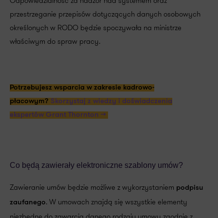
Odpowiedzialność za nadzór nad systemem oraz
przestrzeganie przepisów dotyczących danych osobowych
określonych w RODO będzie spoczywała na ministrze
właściwym do spraw pracy.
Potrzebujesz wsparcia w zakresie kadrowo-
płacowym?
Skorzystaj z wiedzy i doświadczenia
ekspertów Grant Thornton >>
Co będą zawierały elektroniczne szablony umów?
Zawieranie umów będzie możliwe z wykorzystaniem
podpisu
. W umowach znajdą się wszystkie elementy
zaufanego
niezbędne do zawarcia danego rodzaju umowy zgodnie z