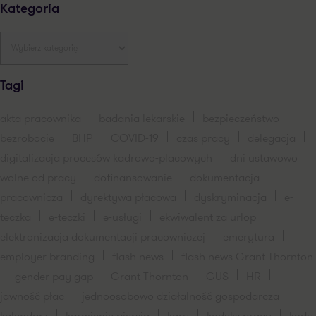
Kategoria
Tagi
akta pracownika
badania lekarskie
bezpieczeństwo
bezrobocie
BHP
COVID-19
czas pracy
delegacja
digitalizacja procesów kadrowo-placowych
dni ustawowo
wolne od pracy
dofinansowanie
dokumentacja
pracownicza
dyrektywa płacowa
dyskryminacja
e-
teczka
e-teczki
e-usługi
ekwiwalent za urlop
elektronizacja dokumentacji pracowniczej
emerytura
employer branding
flash news
flash news Grant Thornton
gender pay gap
Grant Thornton
GUS
HR
jawność płac
jednoosobowo działalność gospodarcza
kalendarz
karmienie piersią
kary
kodeks pracy
kody