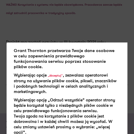
WAŻNE! Korzystanie z systemu nie będzie obowiązkowe. Pracodawca zawsze będzie
mógł zatrudnić pracownika w tradycyjny sposób.
Projekt ma zostać przyjęty w III kwartale 2021 roku.
Grant Thornton przetwarza Twoje dane osobowe
w celu zapewnienia prawidłowego
funkcjonowania serwisu poprzez stosowanie
plików cookie.
Wybierając opcje
, zezwalasz operatorowi
„Akceptuj”
strony na używanie plików cookie, pikseli, znaczników
i podobnych technologii w celach analitycznych i
marketingowych.
SHARE:
Pracownik
Wybierając opcję „Odrzuć wszystkie” operator strony
będzie korzystał tylko z niezbędnych pików cookie w
celu prawidłowego funkcjonowania serwisu.
Twoja zgoda na korzystanie z plików cookie jest
dobrowolna i w każdej chwili możesz ją wycofać. W
Zapytaj o ofertę usługi
celu zmiany ustawień prosimy o wybranie: „więcej
opcji”.