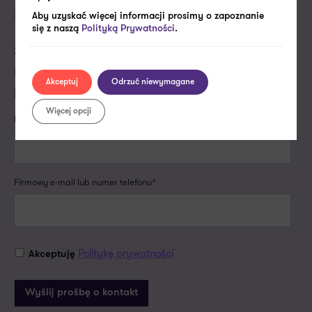
pracownik
Aby uzyskać więcej informacji prosimy o zapoznanie
się z naszą
Polityką Prywatności
.
Skontaktujemy się z Tobą w najbliższym dniu
roboczym, aby porozmawiać o Twoich
Akceptuj
Odrzuć niewymagane
potrzebach i dopasować do nich naszą ofertę.
Więcej opcji
Imię i nazwisko*
Firmowy e-mail lub numer telefonu*
Politykę prywatności
Akceptuję