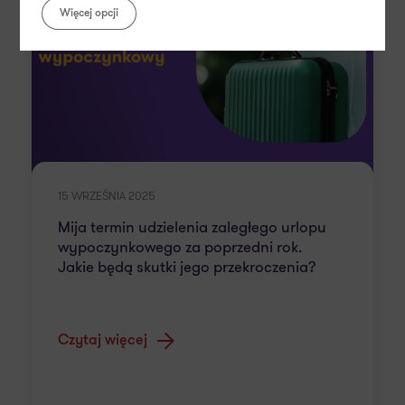
Więcej opcji
15 WRZEŚNIA 2025
Mija termin udzielenia zaległego urlopu
wypoczynkowego za poprzedni rok.
Jakie będą skutki jego przekroczenia?
Czytaj więcej