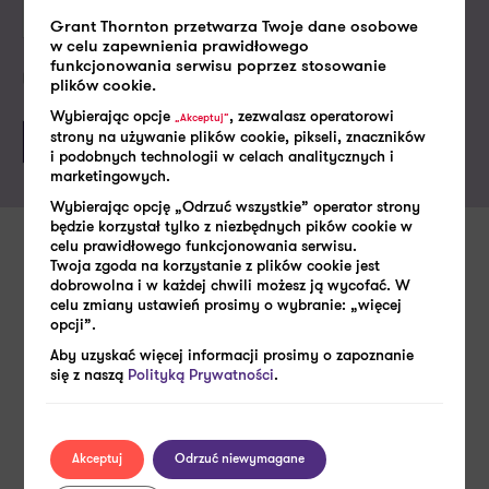
Grant Thornton przetwarza Twoje dane osobowe
w celu zapewnienia prawidłowego
funkcjonowania serwisu poprzez stosowanie
Politykę prywatności
Akceptuję
plików cookie.
Wybierając opcje
, zezwalasz operatorowi
„Akceptuj”
strony na używanie plików cookie, pikseli, znaczników
i podobnych technologii w celach analitycznych i
marketingowych.
Wybierając opcję „Odrzuć wszystkie” operator strony
będzie korzystał tylko z niezbędnych pików cookie w
celu prawidłowego funkcjonowania serwisu.
Twoja zgoda na korzystanie z plików cookie jest
Zobacz także
dobrowolna i w każdej chwili możesz ją wycofać. W
celu zmiany ustawień prosimy o wybranie: „więcej
opcji”.
Aby uzyskać więcej informacji prosimy o zapoznanie
się z naszą
Polityką Prywatności
.
Akceptuj
Odrzuć niewymagane