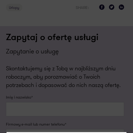
SHARE:
Urlopy
Zapytaj o ofertę usługi
Zapytanie o usługę
Skontaktujemy się z Tobą w najbliższym dniu
roboczym, aby porozmawiać o Twoich
potrzebach i dopasować do nich naszą ofertę.
Imię i nazwisko*
Firmowy e-mail lub numer telefonu*