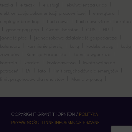
teczka
e-teczki
e-usługi
ekwiwalent za urlop
elektronizacja dokumentacji pracowniczej
emerytura
employer branding
flash news
flash news Grant Thornton
gender pay gap
Grant Thornton
GUS
HR
jawność płac
jednoosobowo działalność gospodarcza
kalendarz
karmienie piersią
kary
kodeks pracy
kody
zawodów
Komisja Europejska
komisja wyborcza
kontrola
korekta
krwiodawstwo
kwota wolna od
potrąceń
L4
lato
limit przychodów dla emerytów
limit przychodów dla rencistów
Mama w pracy
COPYRIGHT: GRANT THORNTON /
POLITYKA
PRYWATNOŚCI I INNE INFORMACJE PRAWNE