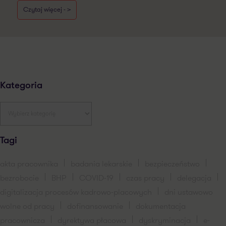
Czytaj więcej - >
Kategoria
Tagi
akta pracownika
badania lekarskie
bezpieczeństwo
bezrobocie
BHP
COVID-19
czas pracy
delegacja
digitalizacja procesów kadrowo-placowych
dni ustawowo
wolne od pracy
dofinansowanie
dokumentacja
pracownicza
dyrektywa płacowa
dyskryminacja
e-