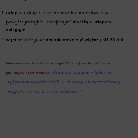
, na który kieruje pracownika pracodawca w
urlop
powyższym trybie „specjalnym”
musi być urlopem
zaległym
;
takiego
.
wymiar
urlopu nie może być większy niż 30 dni
Interesujesz się urlopami pracowniczymi? Zapoznaj się z innymi naszymi
Urlop na żądanie – tylko na
publikacjami na ten temat, np.:
>>
lub
wyjątkowe okoliczności?
Urlop okolicznościowy –
>>
wszystko co warto o nim wiedzieć