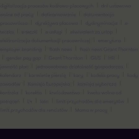
digitalizacja procesów kadrowo-placowych
dni ustawowo
wolne od pracy
dofinansowanie
dokumentacja
pracownicza
dyrektywa płacowa
dyskryminacja
e-
teczka
e-teczki
e-usługi
ekwiwalent za urlop
elektronizacja dokumentacji pracowniczej
emerytura
employer branding
flash news
flash news Grant Thornton
gender pay gap
Grant Thornton
GUS
HR
jawność płac
jednoosobowo działalność gospodarcza
kalendarz
karmienie piersią
kary
kodeks pracy
kody
zawodów
Komisja Europejska
komisja wyborcza
kontrola
korekta
krwiodawstwo
kwota wolna od
potrąceń
L4
lato
limit przychodów dla emerytów
limit przychodów dla rencistów
Mama w pracy