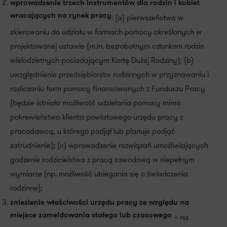
wprowadzenie trzech instrumentów dla rodzin i kobiet
wracających na rynek pracy
: (a) pierwszeństwa w
skierowaniu do udziału w formach pomocy określonych w
projektowanej ustawie (m.in. bezrobotnym członkom rodzin
wielodzietnych posiadającym Kartę Dużej Rodziny); (b)
uwzględnienie przedsiębiorstw rodzinnych w przyznawaniu i
rozliczaniu form pomocy finansowanych z Funduszu Pracy
(będzie istniała możliwość udzielania pomocy mimo
pokrewieństwa klienta powiatowego urzędu pracy z
pracodawcą, u którego podjął lub planuje podjąć
zatrudnienie); (c) wprowadzenie rozwiązań umożliwiających
godzenie rodzicielstwa z pracą zawodową w niepełnym
wymiarze (np. możliwość ubiegania się o świadczenia
rodzinne);
zniesienie właściwości urzędu pracy ze względu na
miejsce zameldowania stałego lub czasowego
– na