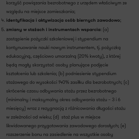
korzyść powiązania bezrobotnego z urzędem właściwym ze
względu na miejsce zamieszkania;
;
identyfikacja i aktywizacja osób biernych zawodowo
: (a)
zmiany w stażach i instrumentach wsparcia
zastąpienie pożyczki szkoleniowej i stypendium na
kontynuowanie nauki nowym instrumentem, tj. pożyczką
edukacyjną, częściowo umarzalną (20% kwoty), z której
będą mogły skorzystać osoby planujące podjęcie
kształcenia lub szkolenia; (b) podniesienie stypendium
stażowego do wysokości 140% zasiłku dla bezrobotnych; (c)
skrócenie czasu odbywania stażu przez bezrobotnego
(minimalny i maksymalny okres odbywania stażu – 3 i 6
miesięcy) wraz z rezygnacją z różnicowania długości stażu
w zależności od wieku; (d) staż plus w miejsce
likwidowanego przygotowania zawodowego dorosłych; (e)
rozszerzenie bonu na zasiedlenie na wszystkie osoby