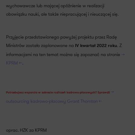
wychowawcze lub mającej opóźnienie w realizacji
obowiązku nauki, ale także niepracującej i nieuczącej się.
Przyjęcie przedstawionego powyżej projektu przez Radę
Ministrów zostało zaplanowane na
. Z
IV kwartał 2022 roku
informacjami na ten temat można się zapoznać na stronie
>>
KPRM <<
.
>>
Potrzebujesz wsparcia w zakresie rozliczeń kadrowo-płacowych?
Sprawdź
outsourcing kadrowo-płacowy Grant Thornton <<
oprac. HZK za KPRM