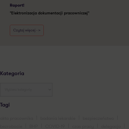
Raport!
"Elektronizacja dokumentacji pracowniczej"
Czytaj więcej - >
Kategoria
Tagi
akta pracownika
badania lekarskie
bezpieczeństwo
bezrobocie
BHP
COVID-19
czas pracy
delegacja