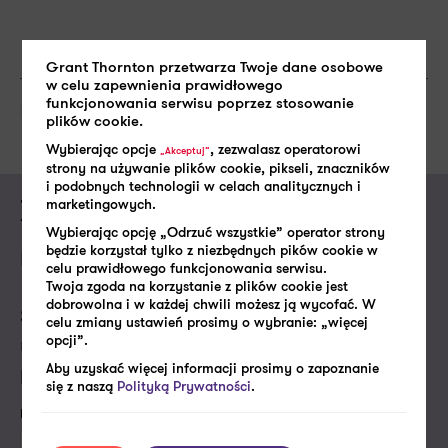
Grant Thornton przetwarza Twoje dane osobowe
w celu zapewnienia prawidłowego
funkcjonowania serwisu poprzez stosowanie
SHARE:
Prawo pracy
plików cookie.
Wybierając opcje
, zezwalasz operatorowi
„Akceptuj”
strony na używanie plików cookie, pikseli, znaczników
i podobnych technologii w celach analitycznych i
marketingowych.
Zapytaj o ofertę usługi
Wybierając opcję „Odrzuć wszystkie” operator strony
będzie korzystał tylko z niezbędnych pików cookie w
Prawo pracy
celu prawidłowego funkcjonowania serwisu.
Twoja zgoda na korzystanie z plików cookie jest
dobrowolna i w każdej chwili możesz ją wycofać. W
Skontaktujemy się z Tobą w najbliższym dniu
celu zmiany ustawień prosimy o wybranie: „więcej
roboczym, aby porozmawiać o Twoich
opcji”.
potrzebach i dopasować do nich naszą ofertę.
Aby uzyskać więcej informacji prosimy o zapoznanie
się z naszą
Polityką Prywatności
.
Imię i nazwisko*