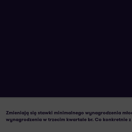
Nowe stawki minimalnego wynagrodz
roku!
22 LISTOPADA 2023
AUTORSTWA:
Zmieniają się stawki minimalnego wynagrodzenia mło
wynagrodzenia w trzecim kwartale br. Co konkretnie 