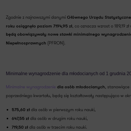
Zgodnie z najnowszymi danymi
Głównego Urzędu Statystyczn
, co oznacza wzrost o 189,19 
roku osiągnęło poziom 7194,95 zł
będą obowiązywały nowe stawki minimalnego wynagrodzenia 
(PFRON).
Niepełnosprawnych
Minimalne wynagrodzenie dla młodocianych od 1 grudnia 20
Minimalne wynagrodzenie
, stanowiące
dla osób młodocianych
poprzedniego kwartału, będą się kształtowały następująco w okr
dla osób w pierwszym roku nauki,
575,60 zł
dla osób w drugim roku nauki,
647,55 zł
dla osób w trzecim roku nauki.
719,50 zł