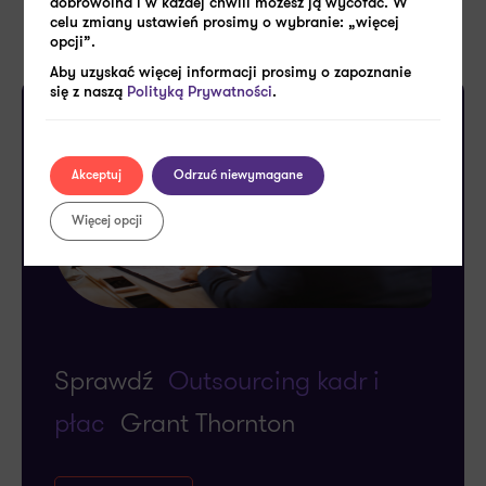
dobrowolna i w każdej chwili możesz ją wycofać. W
celu zmiany ustawień prosimy o wybranie: „więcej
opcji”.
Aby uzyskać więcej informacji prosimy o zapoznanie
się z naszą
Polityką Prywatności
.
Akceptuj
Odrzuć niewymagane
Więcej opcji
Sprawdź
Outsourcing kadr i
płac
Grant Thornton