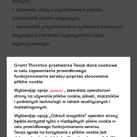
wolnych,
• planować urlopy z wyprzedzeniem poprzez
prowadzenie planów urlopowych,
• wprowadzić przypomnienia w systemach kadrowych
dotyczące konieczności wykorzystania urlopu
wypoczynkowego.
Grant Thornton przetwarza Twoje dane osobowe
Zaleganie urlopów wypoczynkowych w firmie niesie ze sobą
w celu zapewnienia prawidłowego
nie tylko wyzwania organizacyjne, ale może także
funkcjonowania serwisu poprzez stosowanie
plików cookie.
prowadzić do konsekwencji prawnych i wizerunkowych dla
Wybierając opcje
, zezwalasz operatorowi
„Akceptuj”
pracodawcy. Aby tego uniknąć, kluczowe jest skuteczne
strony na używanie plików cookie, pikseli, znaczników
planowanie dni wolnych, które wymaga współpracy między
i podobnych technologii w celach analitycznych i
marketingowych.
pracodawcą a pracownikiem. Przejrzyste zasady, otwarta
Wybierając opcję „Odrzuć wszystkie” operator strony
komunikacja i wzajemne zrozumienie pozwalają nie tylko
będzie korzystał tylko z niezbędnych pików cookie w
uniknąć zaległości, ale także budować kulturę organizacyjną
celu prawidłowego funkcjonowania serwisu.
Twoja zgoda na korzystanie z plików cookie jest
opartą na szacunku i dbałości o dobrostan zespołu.