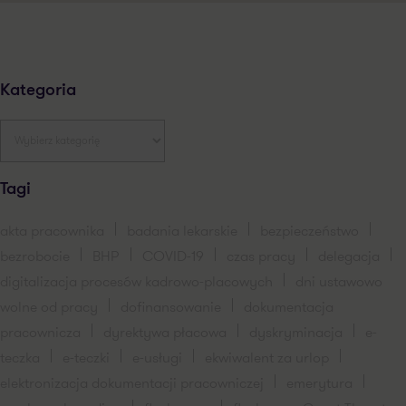
Kategoria
Tagi
akta pracownika
badania lekarskie
bezpieczeństwo
bezrobocie
BHP
COVID-19
czas pracy
delegacja
digitalizacja procesów kadrowo-placowych
dni ustawowo
wolne od pracy
dofinansowanie
dokumentacja
pracownicza
dyrektywa płacowa
dyskryminacja
e-
teczka
e-teczki
e-usługi
ekwiwalent za urlop
elektronizacja dokumentacji pracowniczej
emerytura