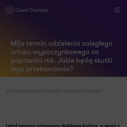
Mija termin udzielenia zaległego
urlopu wypoczynkowego za
poprzedni rok. Jakie będą skutki
jego przekroczenia?
15 WRZEŚNIA 2025
AUTORSTWA: JADWIGA CZYPIONKA
Letni seznon urlopowy dobiega końca, a wraz z