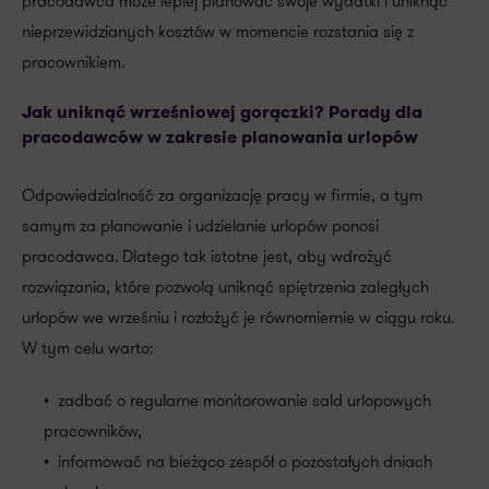
pracodawca może lepiej planować swoje wydatki i uniknąć
nieprzewidzianych kosztów w momencie rozstania się z
pracownikiem.
Jak uniknąć wrześniowej gorączki? Porady dla
pracodawców w zakresie planowania urlopów
Odpowiedzialność za organizację pracy w firmie, a tym
samym za planowanie i udzielanie urlopów ponosi
pracodawca. Dlatego tak istotne jest, aby wdrożyć
rozwiązania, które pozwolą uniknąć spiętrzenia zaległych
urlopów we wrześniu i rozłożyć je równomiernie w ciągu roku.
W tym celu warto:
• zadbać o regularne monitorowanie sald urlopowych
pracowników,
• informować na bieżąco zespół o pozostałych dniach