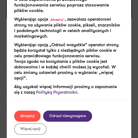
Czytaj więcej ->
funkcjonowania serwisu poprzez stosowanie
plików cookie.
Wybierając opcje
, zezwalasz operatorowi
„Akceptuj”
strony na używanie plików cookie, pikseli, znaczników
i podobnych technologii w celach analitycznych i
marketingowych.
SHARE:
Pracownik
Wybierając opcję „Odrzuć wszystkie” operator strony
będzie korzystał tylko z niezbędnych pików cookie w
celu prawidłowego funkcjonowania serwisu.
Twoja zgoda na korzystanie z plików cookie jest
AUTORZY
dobrowolna i w każdej chwili możesz ją wycofać. W
celu zmiany ustawień prosimy o wybranie: „więcej
opcji”.
Aby uzyskać więcej informacji prosimy o zapoznanie
Monika Żukowska
się z naszą
Polityką Prywatności
.
Asystent ds. marketingu
Akceptuj
Odrzuć niewymagane
Więcej opcji