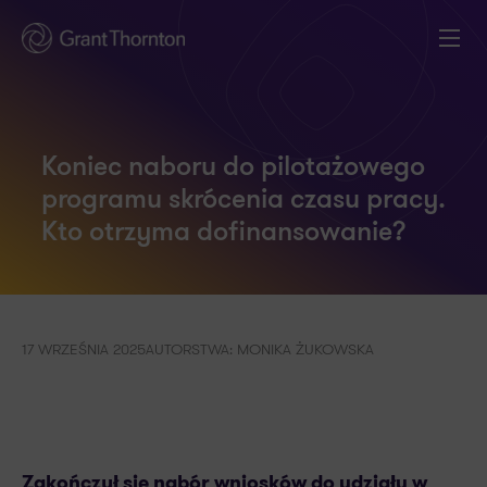
Koniec naboru do pilotażowego
programu skrócenia czasu pracy.
Kto otrzyma dofinansowanie?
17 WRZEŚNIA 2025
AUTORSTWA: MONIKA ŻUKOWSKA
Zakończył się nabór wniosków do udziału w