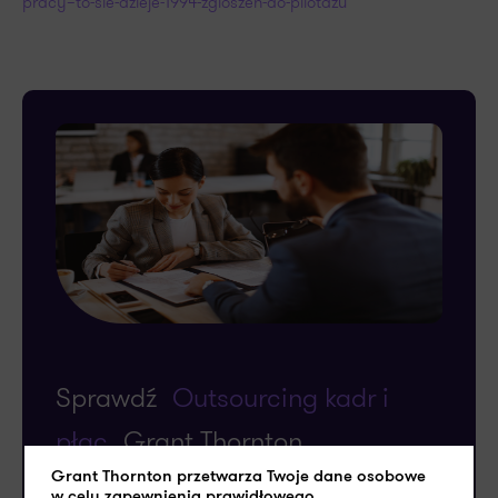
pracy–to-sie-dzieje-1994-zgloszen-do-pilotazu
Sprawdź
Outsourcing kadr i
płac
Grant Thornton
Grant Thornton przetwarza Twoje dane osobowe
w celu zapewnienia prawidłowego