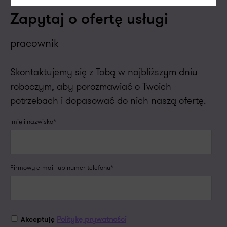
Zapytaj o ofertę usługi
pracownik
Skontaktujemy się z Tobą w najbliższym dniu
roboczym, aby porozmawiać o Twoich
potrzebach i dopasować do nich naszą ofertę.
Imię i nazwisko*
Firmowy e-mail lub numer telefonu*
Politykę prywatności
Akceptuję