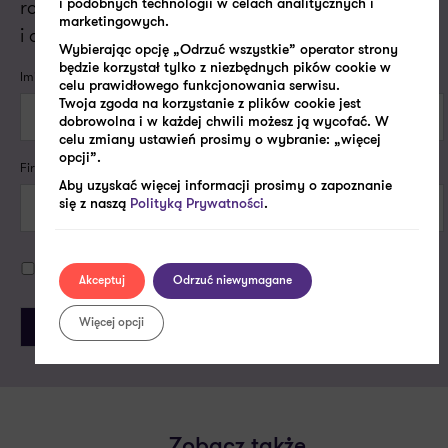
roboczym, aby porozmawiać o Twoich potrzebach
i podobnych technologii w celach analitycznych i
marketingowych.
i dopasować do nich naszą ofertę.
Wybierając opcję „Odrzuć wszystkie” operator strony
będzie korzystał tylko z niezbędnych pików cookie w
Imię i nazwisko*
celu prawidłowego funkcjonowania serwisu.
Twoja zgoda na korzystanie z plików cookie jest
dobrowolna i w każdej chwili możesz ją wycofać. W
celu zmiany ustawień prosimy o wybranie: „więcej
opcji”.
Firmowy e-mail lub numer telefonu*
Aby uzyskać więcej informacji prosimy o zapoznanie
się z naszą
Polityką Prywatności
.
Politykę prywatności
Akceptuję
Akceptuj
Odrzuć niewymagane
Więcej opcji
Zobacz także