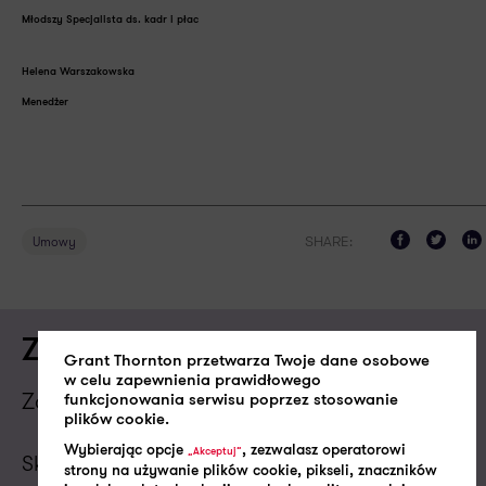
Młodszy Specjalista ds. kadr i płac
Helena Warszakowska
Menedżer
SHARE:
Umowy
Zapytaj o ofertę usługi
Grant Thornton przetwarza Twoje dane osobowe
w celu zapewnienia prawidłowego
Zapytanie o usługę
funkcjonowania serwisu poprzez stosowanie
plików cookie.
Wybierając opcje
, zezwalasz operatorowi
„Akceptuj”
Skontaktujemy się z Tobą w najbliższym dniu
strony na używanie plików cookie, pikseli, znaczników