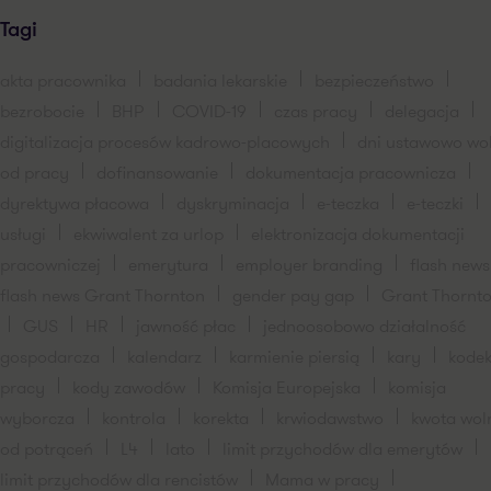
Tagi
akta pracownika
badania lekarskie
bezpieczeństwo
bezrobocie
BHP
COVID-19
czas pracy
delegacja
digitalizacja procesów kadrowo-placowych
dni ustawowo wo
od pracy
dofinansowanie
dokumentacja pracownicza
dyrektywa płacowa
dyskryminacja
e-teczka
e-teczki
usługi
ekwiwalent za urlop
elektronizacja dokumentacji
pracowniczej
emerytura
employer branding
flash new
flash news Grant Thornton
gender pay gap
Grant Thornt
GUS
HR
jawność płac
jednoosobowo działalność
gospodarcza
kalendarz
karmienie piersią
kary
kode
pracy
kody zawodów
Komisja Europejska
komisja
wyborcza
kontrola
korekta
krwiodawstwo
kwota wol
od potrąceń
L4
lato
limit przychodów dla emerytów
limit przychodów dla rencistów
Mama w pracy