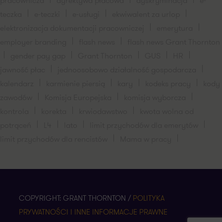
pracownicza
dyrektywa płacowa
dyskryminacja
e-
teczka
e-teczki
e-usługi
ekwiwalent za urlop
elektronizacja dokumentacji pracowniczej
emerytura
employer branding
flash news
flash news Grant Thornton
gender pay gap
Grant Thornton
GUS
HR
jawność płac
jednoosobowo działalność gospodarcza
kalendarz
karmienie piersią
kary
kodeks pracy
kody
zawodów
Komisja Europejska
komisja wyborcza
kontrola
korekta
krwiodawstwo
kwota wolna od
potrąceń
L4
lato
limit przychodów dla emerytów
limit przychodów dla rencistów
Mama w pracy
COPYRIGHT: GRANT THORNTON /
POLITYKA
PRYWATNOŚCI I INNE INFORMACJE PRAWNE