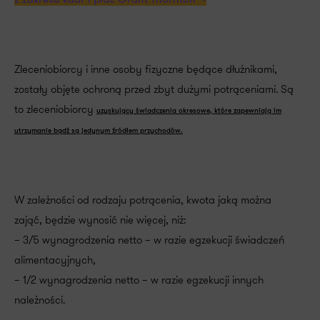
z zakresu kadr i płac Grant Thornton >>
Zleceniobiorcy i inne osoby fizyczne będące dłużnikami,
zostały objęte ochroną przed zbyt dużymi potrąceniami. Są
to zleceniobiorcy
uzyskujący świadczenia okresowe, które zapewniają im
utrzymanie bądź są jedynym źródłem przychodów.
W zależności od rodzaju potrącenia, kwota jaką można
zająć, będzie wynosić nie więcej, niż:
– 3/5 wynagrodzenia netto – w razie egzekucji świadczeń
alimentacyjnych,
– 1/2 wynagrodzenia netto – w razie egzekucji innych
należności.