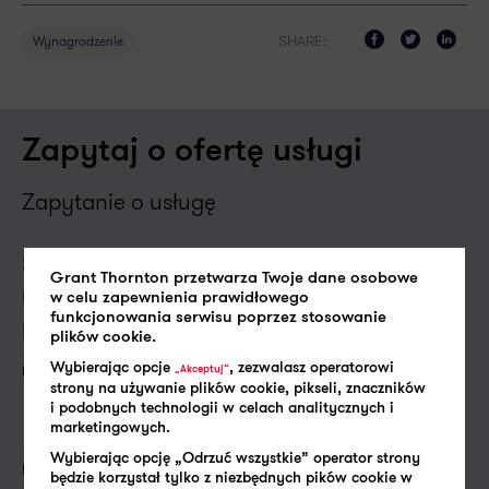
SHARE:
Wynagrodzenie
Zapytaj o ofertę usługi
Zapytanie o usługę
Skontaktujemy się z Tobą w najbliższym dniu
Grant Thornton przetwarza Twoje dane osobowe
roboczym, aby porozmawiać o Twoich
w celu zapewnienia prawidłowego
funkcjonowania serwisu poprzez stosowanie
potrzebach i dopasować do nich naszą ofertę.
plików cookie.
Wybierając opcje
, zezwalasz operatorowi
Imię i nazwisko*
„Akceptuj”
strony na używanie plików cookie, pikseli, znaczników
i podobnych technologii w celach analitycznych i
marketingowych.
Wybierając opcję „Odrzuć wszystkie” operator strony
Firmowy e-mail lub numer telefonu*
będzie korzystał tylko z niezbędnych pików cookie w