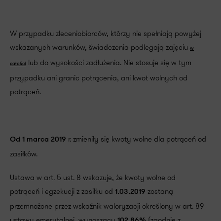
W przypadku zleceniobiorców, którzy nie spełniają powyżej
wskazanych warunków, świadczenia podlegają zajęciu
w
lub do wysokości zadłużenia. Nie stosuje się w tym
całości
przypadku ani granic potrącenia, ani kwot wolnych od
potrąceń.
r. zmieniły się kwoty wolne dla potrąceń od
Od 1 marca 2019
zasiłków.
Ustawa w art. 5 ust. 8 wskazuje, że kwoty wolne od
potrąceń i egzekucji z zasiłku od
zostaną
1.03.2019
przemnożone przez wskaźnik waloryzacji określony w art. 89
ustawy emerytalnej, wynoszący
(zgodnie z
102,86%