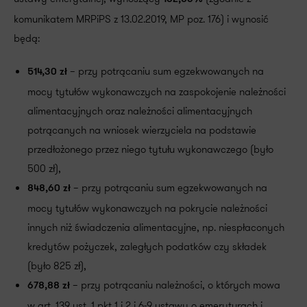
komunikatem MRPiPS z 13.02.2019, MP poz. 176) i wynosić
będą:
– przy potrącaniu sum egzekwowanych na
514,30 zł
mocy tytułów wykonawczych na zaspokojenie należności
alimentacyjnych oraz należności alimentacyjnych
potrącanych na wniosek wierzyciela na podstawie
przedłożonego przez niego tytułu wykonawczego (było
500 zł),
– przy potrącaniu sum egzekwowanych na
848,60 zł
mocy tytułów wykonawczych na pokrycie należności
innych niż świadczenia alimentacyjne, np. niespłaconych
kredytów pożyczek, zaległych podatków czy składek
(było 825 zł),
– przy potrącaniu należności, o których mowa
678,88 zł
w art. 139 ust. 1 pkt 1 i 2 i 6-9 ustawy o emeryturach i