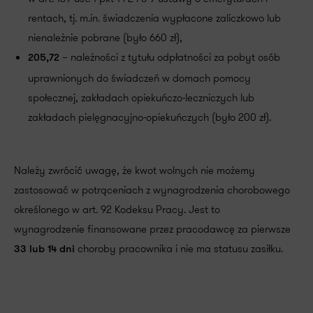
rentach, tj. m.in. świadczenia wypłacone zaliczkowo lub
nienależnie pobrane (było 660 zł),
– należności z tytułu odpłatności za pobyt osób
205,72
uprawnionych do świadczeń w domach pomocy
społecznej, zakładach opiekuńczo-leczniczych lub
zakładach pielęgnacyjno-opiekuńczych (było 200 zł).
Należy zwrócić uwagę, że kwot wolnych nie możemy
zastosować w potrąceniach z wynagrodzenia chorobowego
określonego w art. 92 Kodeksu Pracy. Jest to
wynagrodzenie finansowane przez pracodawcę za pierwsze
choroby pracownika i nie ma statusu zasiłku.
33 lub 14 dni