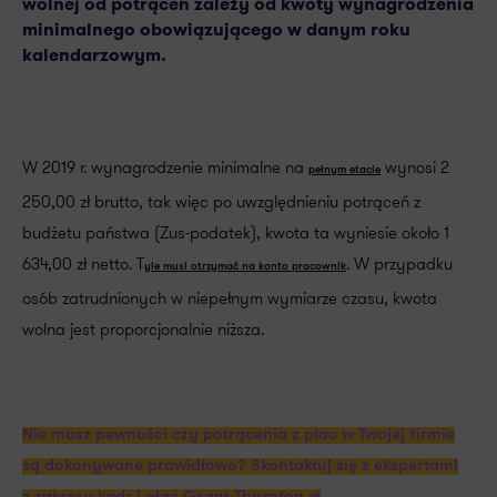
wolnej od potrąceń zależy od kwoty wynagrodzenia
minimalnego obowiązującego w danym roku
kalendarzowym.
W 2019 r. wynagrodzenie minimalne na
wynosi 2
pełnym etacie
250,00 zł brutto, tak więc po uwzględnieniu potrąceń z
budżetu państwa (Zus-podatek), kwota ta wyniesie około 1
634,00 zł netto. T
. W przypadku
yle musi otrzymać na konto pracownik
osób zatrudnionych w niepełnym wymiarze czasu, kwota
wolna jest proporcjonalnie niższa.
Nie masz pewności czy potrącenia z płac w Twojej firmie
są dokonywane prawidłowo? Skontaktuj się z ekspertami