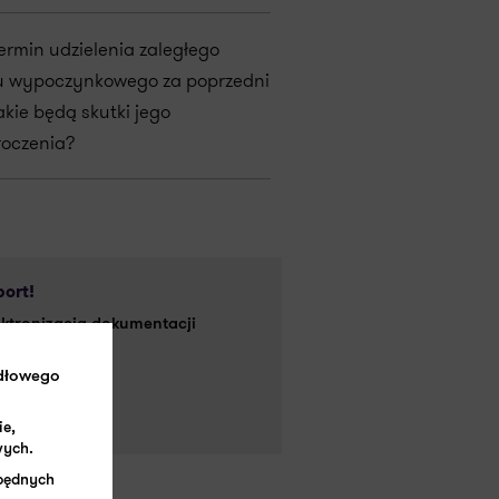
termin udzielenia zaległego
u wypoczynkowego za poprzedni
akie będą skutki jego
roczenia?
ort!
ektronizacja dokumentacji
cowniczej"
idłowego
ytaj więcej - >
ie,
wych.
zbędnych