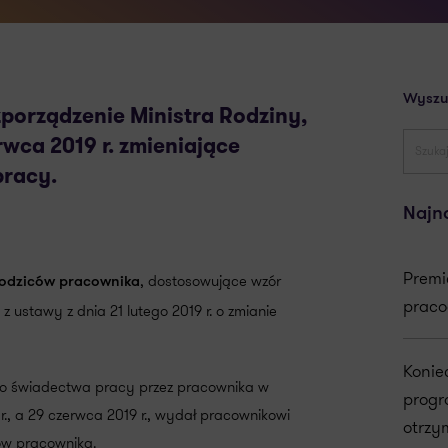
Wyszu
zporządzenie Ministra Rodziny,
erwca 2019 r. zmieniające
pracy.
Najn
Premi
, dostosowujące wzór
rodziców pracownika
praco
ustawy z dnia 21 lutego 2019 r. o zmianie
Konie
go świadectwa pracy przez pracownika w
progr
., a 29 czerwca 2019 r., wydał pracownikowi
otrzy
ów pracownika.