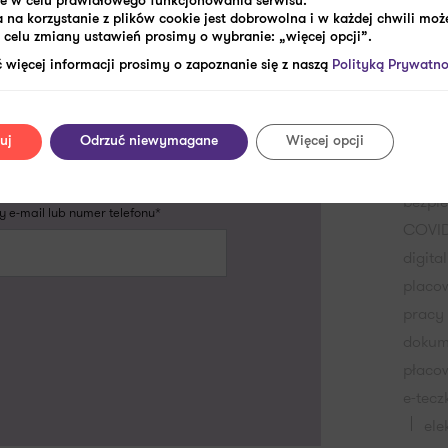
e w celu prawidłowego funkcjonowania serwisu.
Kate
 na korzystanie z plików cookie jest dobrowolna i w każdej chwili może
celu zmiany ustawień prosimy o wybranie: „więcej opcji”.
 więcej informacji prosimy o zapoznanie się z naszą
Polityką Prywatno
m dniu roboczym, aby
Tagi
pasować do nich naszą
uj
Odrzuć niewymagane
Więcej opcji
akta 
bezpi
 e-mail lub numer telefonu*
COVID
digita
placo
pracy
dokum
płaco
e-tecz
ele