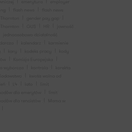
wniczej
emerytura
employer
ing
flash news
flash news
 Thornton
gender pay gap
 Thornton
GUS
HR
jawność
jednoosobowo działalność
darcza
kalendarz
karmienie
ą
kary
kodeks pracy
kody
dów
Komisja Europejska
ja wyborcza
kontrola
korekta
wiodawstwo
kwota wolna od
ceń
L4
lato
limit
hodów dla emerytów
limit
hodów dla rencistów
Mama w