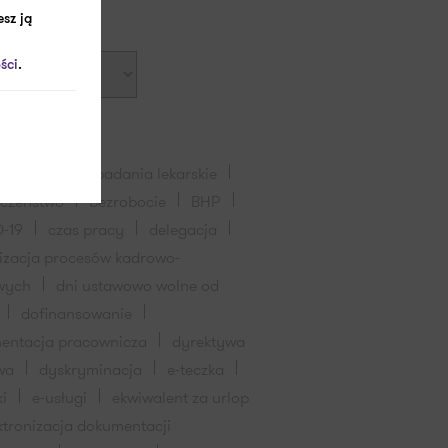
goria
sz ją
ści
.
pracownika
badania lekarskie
eczeństwo
bezrobocie
BHP
-19
czas pracy
delegacja
lizacja procesów kadrowo-
wych
dni ustawowo wolne od
dofinansowanie
entacja pracownicza
dyrektywa
wa
dyskryminacja
e-teczka
ki
e-usługi
ekwiwalent za urlop
ktronizacja dokumentacji