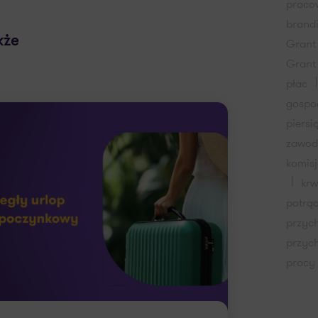
praco
brand
kże
Grant
Grant
płac
gospo
piersi
zawo
komis
kr
potrą
przyc
przyc
pracy