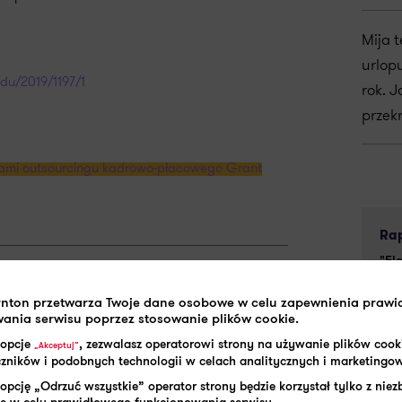
Mija 
urlop
/du/2019/1197/1
rok. J
przek
rtami outsourcingu kadrowo-płacowego Grant
Rap
"El
pra
SHARE:
rnton przetwarza Twoje dane osobowe w celu zapewnienia praw
ania serwisu poprzez stosowanie plików cookie.
Cz
 opcje
, zezwalasz operatorowi strony na używanie plików cook
„Akceptuj”
aczników i podobnych technologii w celach analitycznych i marketingo
opcję „Odrzuć wszystkie” operator strony będzie korzystał tylko z nie