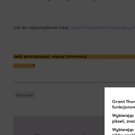
Link do rozporządzenia tutaj:
http://www.dziennikustaw.gov.pl
skontaktuj się z ekspe
Jeśli potrzebujesz więcej informacji
Thornton
>>
Pracownik
Grant Tho
funkcjonow
Wybierając
pikseli, zn
Wybierając 