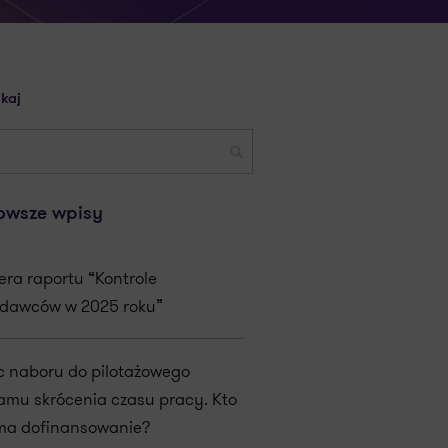
kaj
owsze wpisy
era raportu “Kontrole
dawców w 2025 roku”
c naboru do pilotażowego
amu skrócenia czasu pracy. Kto
ma dofinansowanie?