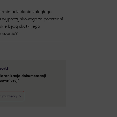
termin udzielenia zaległego
u wypoczynkowego za poprzedni
akie będą skutki jego
roczenia?
ort!
ektronizacja dokumentacji
cowniczej"
ytaj więcej - >