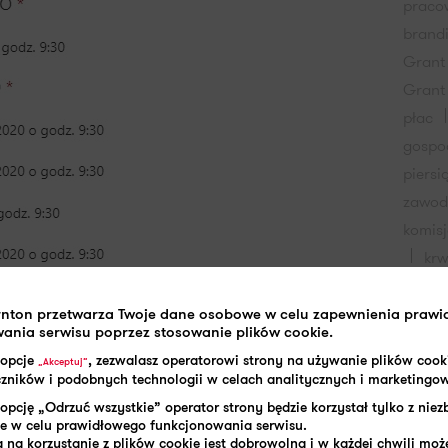
praco
brand
Grant
Grant
płac
gospo
piersi
zawo
komis
kr
potrą
przyc
rnton przetwarza Twoje dane osobowe w celu zapewnienia praw
ania serwisu poprzez stosowanie plików cookie.
przyc
 opcje
, zezwalasz operatorowi strony na używanie plików cook
„Akceptuj”
pracy
aczników i podobnych technologii w celach analitycznych i marketingo
opcję „Odrzuć wszystkie” operator strony będzie korzystał tylko z nie
e w celu prawidłowego funkcjonowania serwisu.
 na korzystanie z plików cookie jest dobrowolna i w każdej chwili może