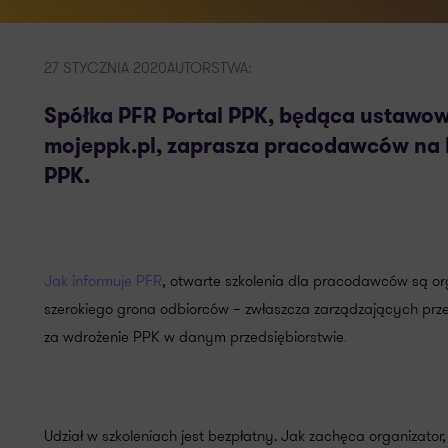
27 STYCZNIA 2020
AUTORSTWA:
Spółka PFR Portal PPK, będąca ustawo
mojeppk.pl, zaprasza pracodawców na b
PPK.
Jak informuje PFR
, otwarte szkolenia dla pracodawców są or
szerokiego grona odbiorców – zwłaszcza zarządzających prz
za wdrożenie PPK w danym przedsiębiorstwie
.
Udział w szkoleniach jest bezpłatny. Jak zachęca organizator