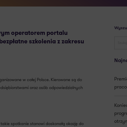
Wyszu
wym operatorem portalu
ezpłatne szkolenia z zakresu
Najn
Premi
ganizowane w całej Polsce. Kierowane są do
praco
edsiębiorstwami oraz osób odpowiedzialnych
Konie
progr
otrzy
, takie spotkanie stanowi doskonałą okazję do