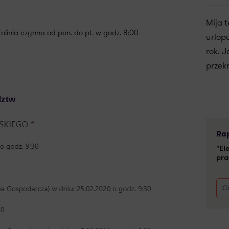
Mija 
olinia czynna od pon. do pt. w godz. 8:00-
urlop
rok. J
przek
dztw
Rap
"El
pra
Cz