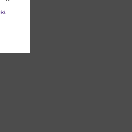
ści
.