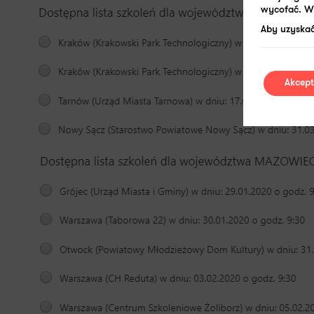
wycofać. W 
Aby uzyskać
Akcept