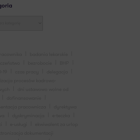
goria
pracownika
badania lekarskie
eczeństwo
bezrobocie
BHP
-19
czas pracy
delegacja
lizacja procesów kadrowo-
wych
dni ustawowo wolne od
dofinansowanie
entacja pracownicza
dyrektywa
wa
dyskryminacja
e-teczka
ki
e-usługi
ekwiwalent za urlop
ktronizacja dokumentacji