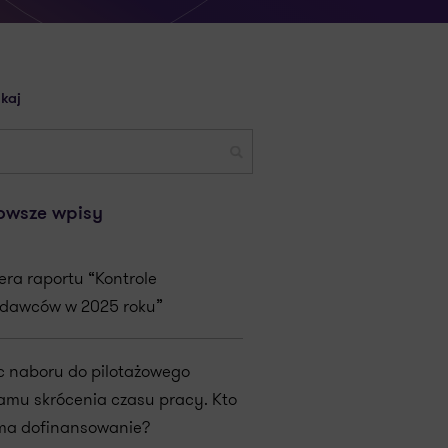
kaj
owsze wpisy
era raportu “Kontrole
dawców w 2025 roku”
c naboru do pilotażowego
amu skrócenia czasu pracy. Kto
ma dofinansowanie?