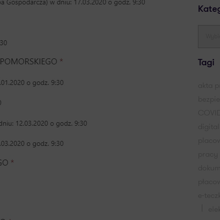
Kate
Tagi
akta 
bezpi
COVID
digita
placo
pracy
dokum
płaco
e-tecz
ele