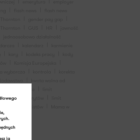
wniczej
emerytura
employer
ing
flash news
flash news
 Thornton
gender pay gap
 Thornton
GUS
HR
jawność
jednoosobowo działalność
darcza
kalendarz
karmienie
ą
kary
kodeks pracy
kody
dów
Komisja Europejska
ja wyborcza
kontrola
korekta
wiodawstwo
kwota wolna od
ceń
L4
lato
limit
hodów dla emerytów
limit
idłowego
hodów dla rencistów
Mama w
ie,
wych.
zbędnych
sz ją