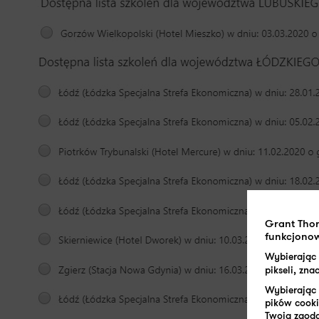
Grant Tho
funkcjonow
Wybierając
pikseli, zn
Wybierając 
pików cooki
Twoja zgoda