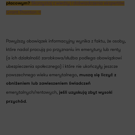
Skorzystaj z wiedzy i doświadczenia ekspertów
płacowym?
Grant Thornton >>
Powyższy obowiązek informacyjny wynika z faktu, że osoby,
które nadal pracują po przyznaniu im emerytury lub renty
(a ich działalność zarobkowa/służba podlega obowiązkowi
ubezpieczenia społecznego) i które nie ukończyły jeszcze
powszechnego wieku emerytalnego,
muszą się liczyć z
obniżeniem lub zawieszeniem świadczeń
emerytalnych/rentowych,
jeśli uzyskują zbyt wysoki
.
przychód