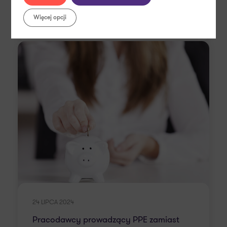
Więcej opcji
Emerytury i renty
24 LIPCA 2024
Pracodawcy prowadzący PPE zamiast