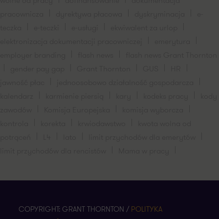
wolne od pracy
dofinansowanie
dokumentacja
pracownicza
dyrektywa płacowa
dyskryminacja
e-
teczka
e-teczki
e-usługi
ekwiwalent za urlop
elektronizacja dokumentacji pracowniczej
emerytura
employer branding
flash news
flash news Grant Thornton
gender pay gap
Grant Thornton
GUS
HR
jawność płac
jednoosobowo działalność gospodarcza
kalendarz
karmienie piersią
kary
kodeks pracy
kody
zawodów
Komisja Europejska
komisja wyborcza
kontrola
korekta
krwiodawstwo
kwota wolna od
potrąceń
L4
lato
limit przychodów dla emerytów
limit przychodów dla rencistów
Mama w pracy
COPYRIGHT: GRANT THORNTON /
POLITYKA