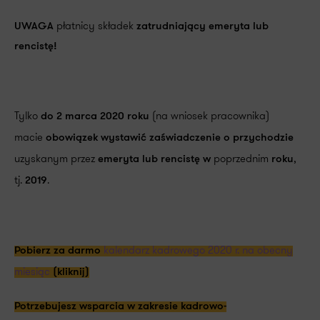
płatnicy składek
UWAGA
zatrudniający emeryta lub
rencistę!
Tylko
(na wniosek pracownika)
do 2 marca 2020 roku
macie
obowiązek wystawić zaświadczenie o przychodzie
uzyskanym przez
poprzednim
,
emeryta lub rencistę
w
roku
tj.
.
2019
kalendarz kadrowego 2020 r. na obecny
Pobierz za darmo
miesiąc
(kliknij)
Potrzebujesz wsparcia w zakresie kadrowo-