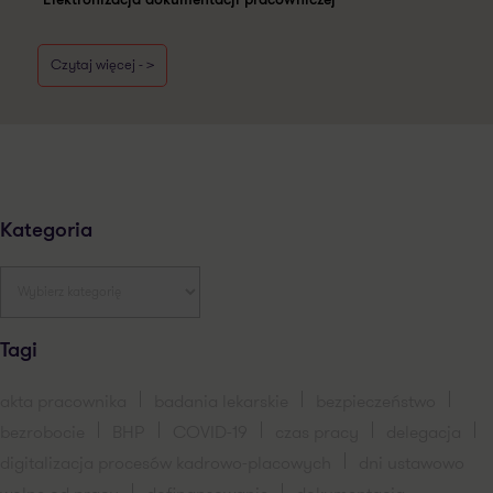
"Elektronizacja dokumentacji pracowniczej"
Czytaj więcej - >
Kategoria
Tagi
akta pracownika
badania lekarskie
bezpieczeństwo
bezrobocie
BHP
COVID-19
czas pracy
delegacja
digitalizacja procesów kadrowo-placowych
dni ustawowo