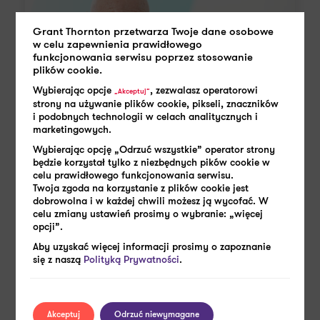
Grant Thornton przetwarza Twoje dane osobowe
w celu zapewnienia prawidłowego
funkcjonowania serwisu poprzez stosowanie
plików cookie.
Wybierając opcje
, zezwalasz operatorowi
„Akceptuj”
strony na używanie plików cookie, pikseli, znaczników
i podobnych technologii w celach analitycznych i
marketingowych.
Wybierając opcję „Odrzuć wszystkie” operator strony
będzie korzystał tylko z niezbędnych pików cookie w
celu prawidłowego funkcjonowania serwisu.
9 WRZEŚNIA 2024
Twoja zgoda na korzystanie z plików cookie jest
dobrowolna i w każdej chwili możesz ją wycofać. W
Weszły w życie niższe limity przychodów
celu zmiany ustawień prosimy o wybranie: „więcej
dla emerytów i rencistów!
opcji”.
Aby uzyskać więcej informacji prosimy o zapoznanie
się z naszą
Polityką Prywatności
.
Czytaj więcej
Akceptuj
Odrzuć niewymagane