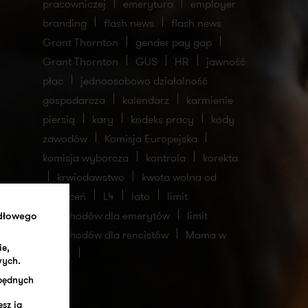
pracowniczej
emerytura
employer
branding
flash news
flash news
Grant Thornton
gender pay gap
Grant Thornton
GUS
HR
jawność
płac
jednoosobowo działalność
gospodarcza
kalendarz
karmienie
piersią
kary
kodeks pracy
kody
zawodów
Komisja Europejska
komisja wyborcza
kontrola
korekta
krwiodawstwo
kwota wolna od
potrąceń
L4
lato
limit
przychodów dla emerytów
limit
idłowego
przychodów dla rencistów
Mama w
ie,
pracy
wych.
zbędnych
sz ją