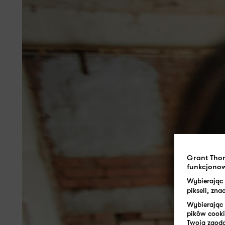
Grant Tho
funkcjonow
Wybierając
pikseli, zn
Wybierając 
pików cooki
Twoja zgoda