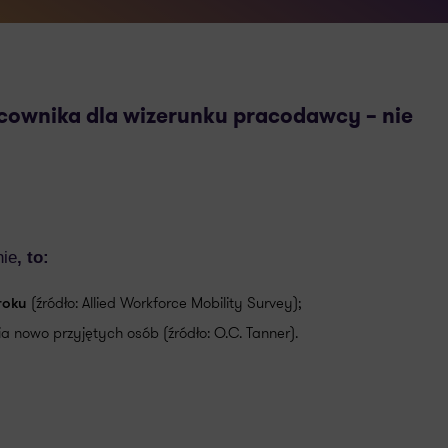
acownika dla wizerunku pracodawcy – nie
nie
, to:
(źródło: Allied Workforce Mobility Survey);
roku
a nowo przyjętych osób (źródło: O.C. Tanner).