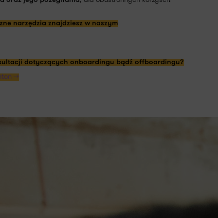
ka oraz jego pożegnania
?
zne narzędzia
znajdziesz
w naszym
sultacji dotyczących onboardingu bądź offboardingu?
ton >>