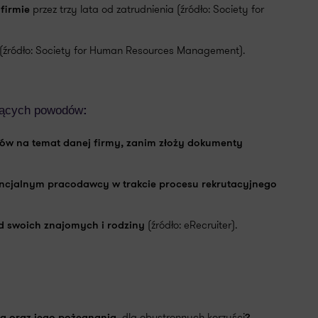
przez trzy lata od zatrudnienia (źródło: Society for
firmie
(źródło: Society for Human Resources Management).
jących powodów
:
w na temat danej firmy, zanim złoży dokumenty
ncjalnym pracodawcy w trakcie procesu rekrutacyjnego
(źródło: eRecruiter).
d swoich znajomych i rodziny
, dla obustronnych korzyści