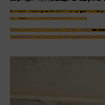
Jak
profesjonalnie podejść do etapu wdrożenia pracowni
Kluczowe informacje na ten temat oraz przydatne praktyc
Purpurowym Informatorze – tutaj >>
najnowszym
.
Potrzebujesz wsparcia w zakresie pozyskiwania kadr
lub kon
Skontaktuj się z Wojtkiem Chromikiem, ekspertem Grant Thorn