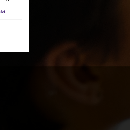
ści
.