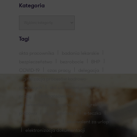
Kategoria
Tagi
akta pracownika
badania lekarskie
bezpieczeństwo
bezrobocie
BHP
COVID-19
czas pracy
delegacja
digitalizacja procesów kadrowo-
placowych
dni ustawowo wolne od
pracy
dofinansowanie
dokumentacja pracownicza
dyrektywa
płacowa
dyskryminacja
e-teczka
e-teczki
e-usługi
ekwiwalent za urlop
elektronizacja dokumentacji