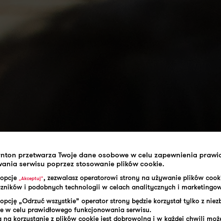
rnton przetwarza Twoje dane osobowe w celu zapewnienia praw
ania serwisu poprzez stosowanie plików cookie.
 opcje
, zezwalasz operatorowi strony na używanie plików cook
„Akceptuj”
aczników i podobnych technologii w celach analitycznych i marketingo
opcję „Odrzuć wszystkie” operator strony będzie korzystał tylko z nie
e w celu prawidłowego funkcjonowania serwisu.
 na korzystanie z plików cookie jest dobrowolna i w każdej chwili może