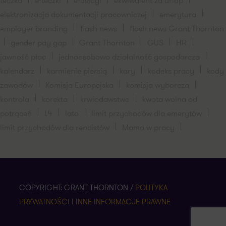
teczka
e-teczki
e-usługi
ekwiwalent za urlop
elektronizacja dokumentacji pracowniczej
emerytura
employer branding
flash news
flash news Grant Thornton
gender pay gap
Grant Thornton
GUS
HR
jawność płac
jednoosobowo działalność gospodarcza
kalendarz
karmienie piersią
kary
kodeks pracy
kody
zawodów
Komisja Europejska
komisja wyborcza
kontrola
korekta
krwiodawstwo
kwota wolna od
potrąceń
L4
lato
limit przychodów dla emerytów
limit przychodów dla rencistów
Mama w pracy
COPYRIGHT: GRANT THORNTON /
POLITYKA
PRYWATNOŚCI I INNE INFORMACJE PRAWNE