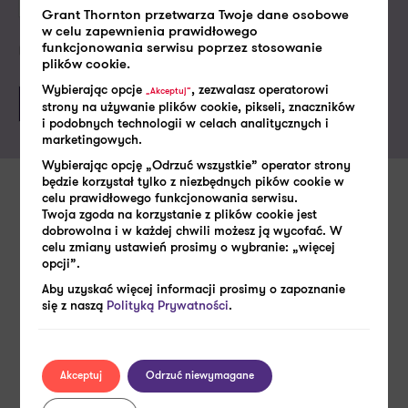
Grant Thornton przetwarza Twoje dane osobowe
w celu zapewnienia prawidłowego
funkcjonowania serwisu poprzez stosowanie
Politykę prywatności
Akceptuję
plików cookie.
Wybierając opcje
, zezwalasz operatorowi
„Akceptuj”
strony na używanie plików cookie, pikseli, znaczników
i podobnych technologii w celach analitycznych i
marketingowych.
Wybierając opcję „Odrzuć wszystkie” operator strony
będzie korzystał tylko z niezbędnych pików cookie w
celu prawidłowego funkcjonowania serwisu.
Zobacz także
Twoja zgoda na korzystanie z plików cookie jest
dobrowolna i w każdej chwili możesz ją wycofać. W
celu zmiany ustawień prosimy o wybranie: „więcej
opcji”.
Aby uzyskać więcej informacji prosimy o zapoznanie
się z naszą
Polityką Prywatności
.
Akceptuj
Odrzuć niewymagane