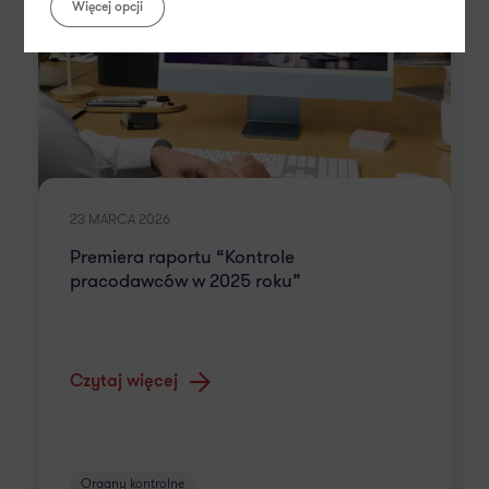
Więcej opcji
23 MARCA 2026
Premiera raportu “Kontrole
pracodawców w 2025 roku”
Czytaj więcej
Organy kontrolne