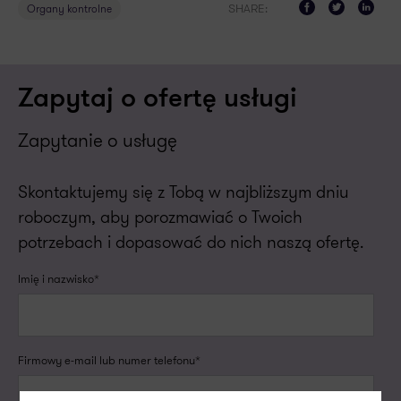
SHARE:
Organy kontrolne
Zapytaj o ofertę usługi
Zapytanie o usługę
Skontaktujemy się z Tobą w najbliższym dniu
roboczym, aby porozmawiać o Twoich
potrzebach i dopasować do nich naszą ofertę.
Imię i nazwisko*
Firmowy e-mail lub numer telefonu*