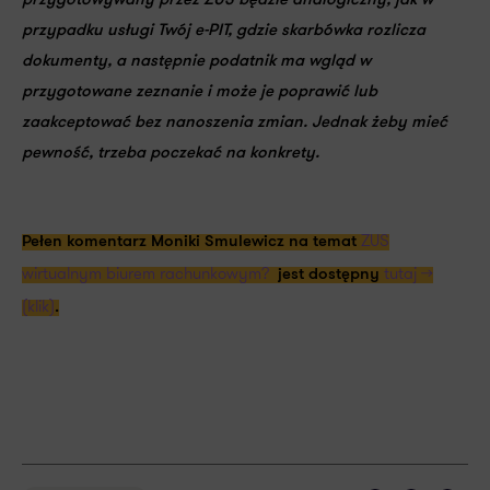
przygotowywany przez ZUS będzie analogiczny, jak w
przypadku usługi Twój e-PIT, gdzie skarbówka rozlicza
dokumenty, a następnie podatnik ma wgląd w
przygotowane zeznanie i może je poprawić lub
zaakceptować bez nanoszenia zmian. Jednak żeby mieć
pewność, trzeba poczekać na konkrety.
ZUS
Pełen komentarz Moniki Smulewicz na temat
wirtualnym biurem rachunkowym?
tutaj >>
jest dostępny
(klik)
.