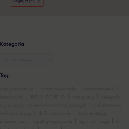
Czytaj więcej - >
Kategoria
Tagi
akta pracownika
badania lekarskie
bezpieczeństwo
bezrobocie
BHP
COVID-19
czas pracy
delegacja
digitalizacja procesów kadrowo-placowych
dni ustawowo
wolne od pracy
dofinansowanie
dokumentacja
pracownicza
dyrektywa płacowa
dyskryminacja
e-