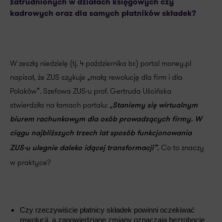
zatrudnionych w działach księgowych czy
kadrowych oraz dla samych płatników składek?
W zeszłą niedzielę (tj. 4 października br.) portal money.pl
napisał, że ZUS szykuje „małą rewolucję dla firm i dla
Polaków”. Szefowa ZUS-u prof. Gertruda Uścińska
stwierdziła na łamach portalu: „
Staniemy się wirtualnym
biurem rachunkowym dla osób prowadzących firmy.
W
ciągu najbliższych trzech lat sposób funkcjonowania
Co to znaczy
ZUS-u ulegnie daleko idącej transformacji”
.
w praktyce?
Czy rzeczywiście płatnicy składek powinni oczekiwać
rewolucji, a zapowiedziane zmiany oznaczają bezrobocie