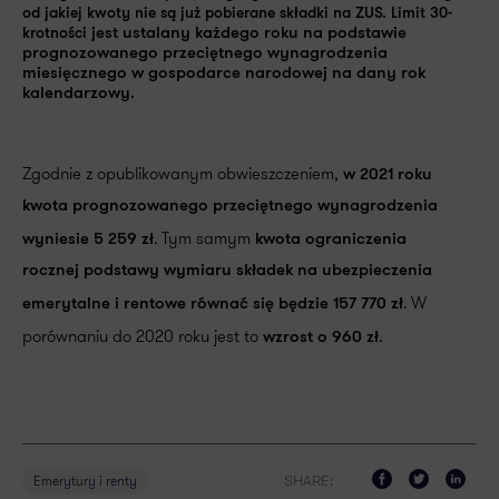
od jakiej kwoty nie są już pobierane składki na ZUS. Limit 30-
krotności
jest ustalany każdego roku na podstawie
prognozowanego przeciętnego wynagrodzenia
miesięcznego w gospodarce narodowej na dany rok
kalendarzowy
.
Zgodnie z opublikowanym obwieszczeniem,
w 2021 roku
kwota prognozowanego przeciętnego wynagrodzenia
. Tym samym
wyniesie 5 259 zł
kwota ograniczenia
rocznej podstawy wymiaru składek na ubezpieczenia
. W
emerytalne i rentowe równać się będzie 157 770 zł
porównaniu do 2020 roku jest to
.
wzrost o 960 zł
SHARE:
Emerytury i renty