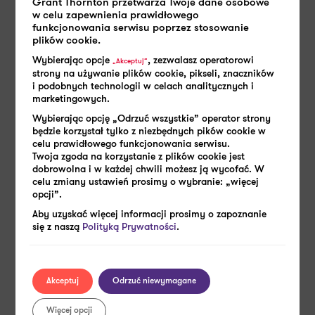
Grant Thornton przetwarza Twoje dane osobowe
w celu zapewnienia prawidłowego
funkcjonowania serwisu poprzez stosowanie
plików cookie.
Wybierając opcje
, zezwalasz operatorowi
„Akceptuj”
strony na używanie plików cookie, pikseli, znaczników
i podobnych technologii w celach analitycznych i
marketingowych.
Wybierając opcję „Odrzuć wszystkie” operator strony
9 WRZEŚNIA 2024
będzie korzystał tylko z niezbędnych pików cookie w
Weszły w życie niższe limity przychodów
celu prawidłowego funkcjonowania serwisu.
Twoja zgoda na korzystanie z plików cookie jest
dla emerytów i rencistów!
dobrowolna i w każdej chwili możesz ją wycofać. W
celu zmiany ustawień prosimy o wybranie: „więcej
opcji”.
Aby uzyskać więcej informacji prosimy o zapoznanie
się z naszą
Polityką Prywatności
.
Czytaj więcej
Akceptuj
Odrzuć niewymagane
Emerytury i renty
Więcej opcji