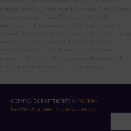
elektronizacja dokumentacji pracowniczej
emerytura
employer branding
flash news
flash news Grant Thornton
gender pay gap
Grant Thornton
GUS
HR
jawność płac
jednoosobowo działalność gospodarcza
kalendarz
karmienie piersią
kary
kodeks pracy
kody
zawodów
Komisja Europejska
komisja wyborcza
kontrola
korekta
krwiodawstwo
kwota wolna od
potrąceń
L4
lato
limit przychodów dla emerytów
limit przychodów dla rencistów
Mama w pracy
COPYRIGHT: GRANT THORNTON /
POLITYKA
PRYWATNOŚCI I INNE INFORMACJE PRAWNE