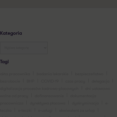
Kategoria
Tagi
akta pracownika
badania lekarskie
bezpieczeństwo
bezrobocie
BHP
COVID-19
czas pracy
delegacja
digitalizacja procesów kadrowo-placowych
dni ustawowo
wolne od pracy
dofinansowanie
dokumentacja
pracownicza
dyrektywa płacowa
dyskryminacja
e-
teczka
e-teczki
e-usługi
ekwiwalent za urlop