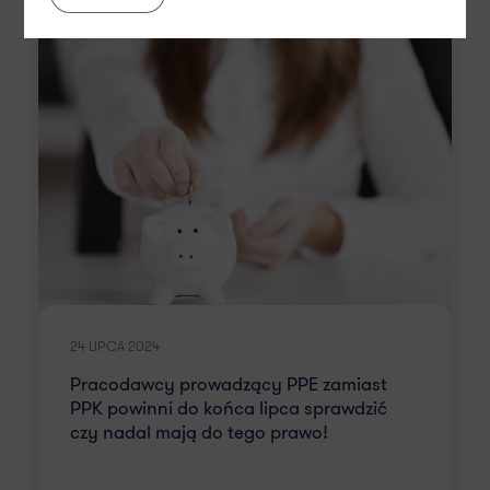
24 LIPCA 2024
Pracodawcy prowadzący PPE zamiast
PPK powinni do końca lipca sprawdzić
czy nadal mają do tego prawo!