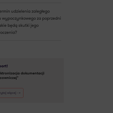
termin udzielenia zaległego
u wypoczynkowego za poprzedni
akie będą skutki jego
roczenia?
ort!
ektronizacja dokumentacji
cowniczej"
ytaj więcej - >