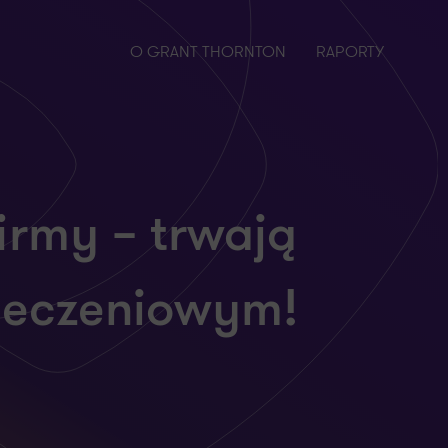
O GRANT THORNTON
RAPORTY
firmy – trwają
pieczeniowym!