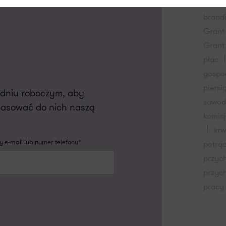
praco
brand
Grant
Grant
płac
gospo
piersi
m dniu roboczym, aby
zawo
pasować do nich naszą
komis
kr
 e-mail lub numer telefonu*
potrą
przyc
przyc
pracy