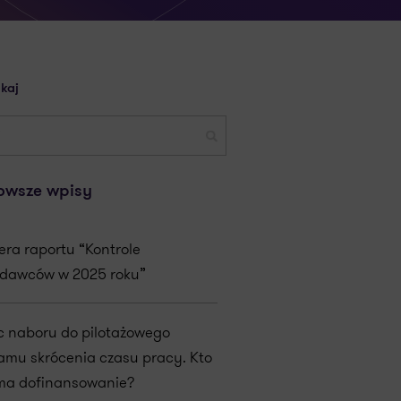
kaj
owsze wpisy
era raportu “Kontrole
dawców w 2025 roku”
c naboru do pilotażowego
amu skrócenia czasu pracy. Kto
ma dofinansowanie?