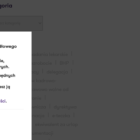
goria
idłowego
pracownika
badania lekarskie
ie,
eczeństwo
bezrobocie
BHP
wych.
-19
czas pracy
delegacja
zbędnych
lizacja procesów kadrowo-
sz ją
wych
dni ustawowo wolne od
dofinansowanie
ści
.
entacja pracownicza
dyrektywa
wa
dyskryminacja
e-teczka
ki
e-usługi
ekwiwalent za urlop
ktronizacja dokumentacji