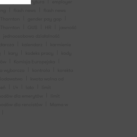
wniczej
emerytura
employer
ing
flash news
flash news
 Thornton
gender pay gap
 Thornton
GUS
HR
jawność
jednoosobowo działalność
darcza
kalendarz
karmienie
ą
kary
kodeks pracy
kody
dów
Komisja Europejska
ja wyborcza
kontrola
korekta
wiodawstwo
kwota wolna od
ceń
L4
lato
limit
hodów dla emerytów
limit
hodów dla rencistów
Mama w