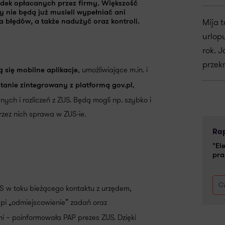
ładek opłacanych przez firmy
. Większość
 nie będą już musieli wypełniać ani
Mija 
ba błędów
, a także
nadużyć oraz kontroli
.
urlop
rok. J
przek
, umożliwiające m.in. i
ą się mobilne aplikacje
,
tanie zintegrowany z platformą gov.pl
ch i rozliczeń z ZUS. Będą mogli np. szybko i
rzez nich sprawa w ZUS-ie.
Rap
"El
pra
Cz
S w toku bieżącego kontaktu z urzędem,
ąpi „odmiejscowienie” zadań oraz
i – poinformowała PAP prezes ZUS. Dzięki