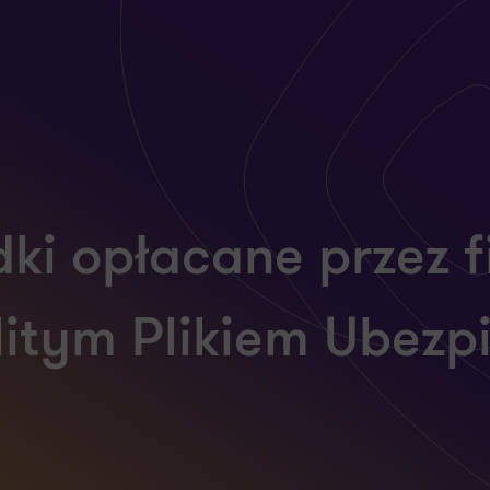
dki opłacane przez 
litym Plikiem Ubez