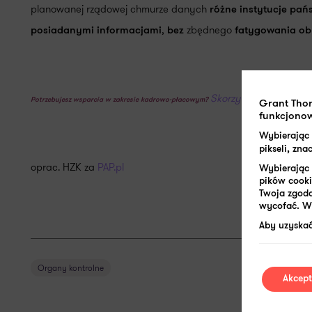
planowanej rządowej chmurze danych
różne instytucje pa
,
zbędnego
posiadanymi informacjami
bez
fatygowania oby
Skorzystaj z wiedzy i
Potrzebujesz wsparcia w zakresie kadrowo-płacowym?
Grant Tho
funkcjonow
Wybierając
pikseli, zn
oprac. HZK za
PAP.pl
Wybierając 
pików cooki
Twoja zgoda
wycofać. W 
Aby uzyskać
Organy kontrolne
Akcept