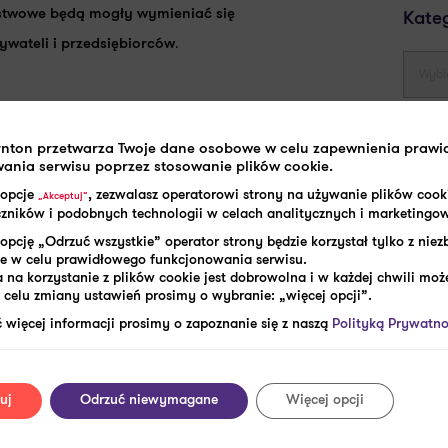
ństwowe będą mogły wymieniać się
Kate
.
wateli i przedsiębiorców
Tagi
 doświadczenia ekspertów Grant Thornton >>
rnton przetwarza Twoje dane osobowe w celu zapewnienia praw
ania serwisu poprzez stosowanie plików cookie.
akta 
 opcje
, zezwalasz operatorowi strony na używanie plików cook
bezpi
„Akceptuj”
aczników i podobnych technologii w celach analitycznych i marketingo
COVID
opcję „Odrzuć wszystkie” operator strony będzie korzystał tylko z nie
digita
e w celu prawidłowego funkcjonowania serwisu.
 na korzystanie z plików cookie jest dobrowolna i w każdej chwili może
placo
celu zmiany ustawień prosimy o wybranie: „więcej opcji”.
pracy
 więcej informacji prosimy o zapoznanie się z naszą
Polityką Prywatno
dokum
płaco
SHARE:
e-tecz
uj
Odrzuć niewymagane
Więcej opcji
ele