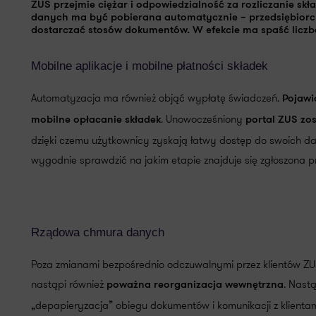
ZUS przejmie ciężar i odpowiedzialność za rozliczanie sk
danych ma być pobierana automatycznie – przedsiębiorcy
dostarczać stosów dokumentów. W efekcie
ma spaść licz
Mobilne aplikacje i mobilne płatności składek
Automatyzacja ma również objąć wypłatę świadczeń.
Pojawi
. Unowocześniony
mobilne opłacanie składek
portal ZUS zos
dzięki czemu użytkownicy zyskają łatwy dostęp do swoich dany
wygodnie sprawdzić na jakim etapie znajduje się zgłoszona p
Rządowa chmura danych
Poza zmianami bezpośrednio odczuwalnymi przez klientów ZU
nastąpi również
. Nast
poważna reorganizacja wewnętrzna
„depapieryzacja” obiegu dokumentów i komunikacji z klientam