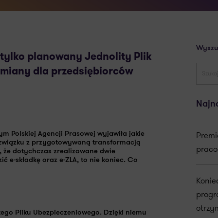
Wyszu
 tylko planowany Jednolity Plik
zmiany dla przedsiębiorców
Najn
Premi
m Polskiej Agencji Prasowej wyjawiła jakie
w związku z przygotowywaną
transformacją
praco
a, że dotychczas zrealizowane dwie
zić
e-składkę
oraz
e-ZLA
, to nie koniec. Co
Konie
progr
otrzy
tego Pliku Ubezpieczeniowego
. Dzięki niemu