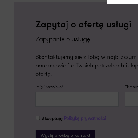
Zapytaj o ofertę usługi
Zapytanie o usługę
Skontaktujemy się z Tobą w najbliższy
porozmawiać o Twoich potrzebach i do
ofertę.
Imię i nazwisko*
Firmowy
Politykę prywatności
Akceptuję