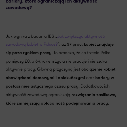
bariery, które ograniczają ich aktywność
zawodową?
Jak wynika z badania IBS „
Jak zwiększyć aktywność
zawodową kobiet w Polsce?
”, aż
37 proc. kobiet znajduje
. To oznacza, że co trzecia Polka
się poza rynkiem pracy
pomiędzy 20. a 64. rokiem życia nie pracuje i nie szuka
aktywnie pracy. Główną przyczyną jest o
bciążenie kobiet
oraz
obowiązkami domowymi i opiekuńczymi
bariery w
. Dodatkowo, ich
postaci nieelastycznego czasu pracy
aktywność zawodową ograniczają
rozwiązania zasiłkowe,
.
które zmniejszają opłacalność podejmowania pracy