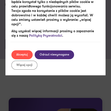
będzie korzystał tylko z niezbędnych pików cookie w
Firmowy e-mail lub numer telefonu*
celu prawidłowego funkcjonowania serwisu.
Twoja zgoda na korzystanie z plików cookie jest
dobrowolna i w każdej chwili możesz ją wycofać. W
celu zmiany ustawień prosimy o wybranie: „więcej
opcji”.
Politykę prywatności
Akceptuję
Aby uzyskać więcej informacji prosimy o zapoznanie
się z naszą
Polityką Prywatności
.
Akceptuj
Odrzuć niewymagane
Więcej opcji
Zobacz także