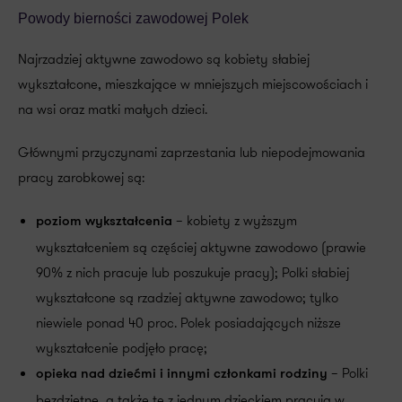
Powody bierności zawodowej Polek
Najrzadziej aktywne zawodowo są kobiety słabiej
wykształcone, mieszkające w mniejszych miejscowościach i
na wsi oraz matki małych dzieci.
Głównymi przyczynami zaprzestania lub niepodejmowania
pracy zarobkowej są:
– kobiety z wyższym
poziom wykształcenia
wykształceniem są częściej aktywne zawodowo (prawie
90% z nich pracuje lub poszukuje pracy); Polki słabiej
wykształcone są rzadziej aktywne zawodowo; tylko
niewiele ponad 40 proc. Polek posiadających niższe
wykształcenie podjęło pracę;
– Polki
opieka nad dziećmi i innymi członkami rodziny
bezdzietne, a także te z jednym dzieckiem pracują w