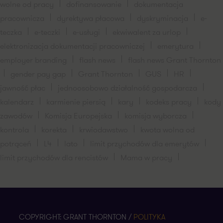
wolne od pracy
dofinansowanie
dokumentacja
pracownicza
dyrektywa płacowa
dyskryminacja
e-
teczka
e-teczki
e-usługi
ekwiwalent za urlop
elektronizacja dokumentacji pracowniczej
emerytura
employer branding
flash news
flash news Grant Thornton
gender pay gap
Grant Thornton
GUS
HR
jawność płac
jednoosobowo działalność gospodarcza
kalendarz
karmienie piersią
kary
kodeks pracy
kody
zawodów
Komisja Europejska
komisja wyborcza
kontrola
korekta
krwiodawstwo
kwota wolna od
potrąceń
L4
lato
limit przychodów dla emerytów
limit przychodów dla rencistów
Mama w pracy
COPYRIGHT: GRANT THORNTON /
POLITYKA