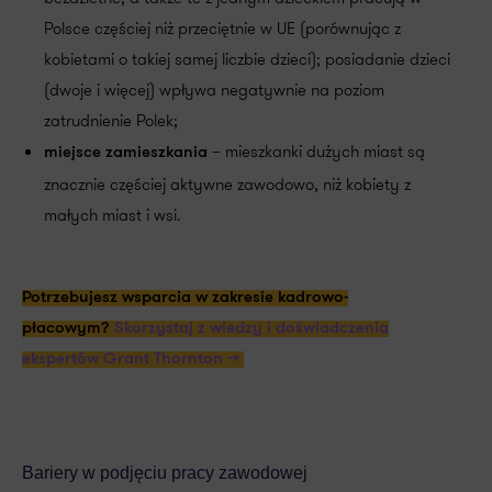
Polsce częściej niż przeciętnie w UE (porównując z
kobietami o takiej samej liczbie dzieci); posiadanie dzieci
(dwoje i więcej) wpływa negatywnie na poziom
zatrudnienie Polek;
– mieszkanki dużych miast są
miejsce zamieszkania
znacznie częściej aktywne zawodowo, niż kobiety z
małych miast i wsi.
Potrzebujesz wsparcia w zakresie kadrowo-
płacowym?
Skorzystaj z wiedzy i doświadczenia
ekspertów Grant Thornton >>
Bariery w podjęciu pracy zawodowej