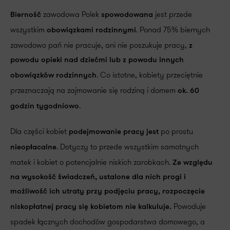
zawodowa Polek
jest przede
Bierność
spowodowana
wszystkim
. Ponad 75% biernych
obowiązkami rodzinnymi
zawodowo pań nie pracuje, ani nie poszukuje pracy,
z
powodu opieki nad dziećmi lub z powodu innych
. Co istotne, kobiety przeciętnie
obowiązków rodzinnych
przeznaczają na zajmowanie się rodziną i domem
ok. 60
.
godzin tygodniowo
Dla części kobiet
po prostu
podejmowanie pracy jest
. Dotyczy to przede wszystkim samotnych
nieopłacalne
matek i kobiet o potencjalnie niskich zarobkach.
Ze względu
na wysokość świadczeń, ustalone dla nich progi i
możliwość ich utraty przy podjęciu pracy, rozpoczęcie
Powoduje
niskopłatnej pracy się kobietom nie kalkuluje.
spadek łącznych dochodów gospodarstwa domowego, a