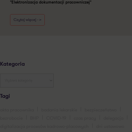
"Elektronizacja dokumentacji pracowniczej"
Czytaj więcej - >
Kategoria
Tagi
akta pracownika
badania lekarskie
bezpieczeństwo
bezrobocie
BHP
COVID-19
czas pracy
delegacja
digitalizacja procesów kadrowo-placowych
dni ustawowo