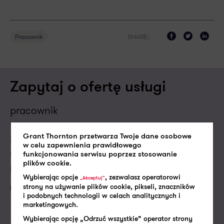
SHARE:
Pracownik
Zapytaj o ofertę usługi
pracownik
Skontaktujemy się z Tobą w najbliższym dniu
Grant Thornton przetwarza Twoje dane osobowe
w celu zapewnienia prawidłowego
roboczym, aby porozmawiać o Twoich
funkcjonowania serwisu poprzez stosowanie
plików cookie.
potrzebach i dopasować do nich naszą ofertę.
Wybierając opcje
, zezwalasz operatorowi
„Akceptuj”
Imię i nazwisko*
strony na używanie plików cookie, pikseli, znaczników
i podobnych technologii w celach analitycznych i
marketingowych.
Wybierając opcję „Odrzuć wszystkie” operator strony