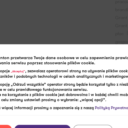
praco
brand
Grant
Grant
płac
gospo
piersi
zawo
ejmują zarówno święta państwowe, jak i
rnton przetwarza Twoje dane osobowe w celu zapewnienia praw
ania serwisu poprzez stosowanie plików cookie.
komis
 opcje
, zezwalasz operatorowi strony na używanie plików cook
„Akceptuj”
kr
aczników i podobnych technologii w celach analitycznych i marketingo
potrą
opcję „Odrzuć wszystkie” operator strony będzie korzystał tylko z nie
przyc
e w celu prawidłowego funkcjonowania serwisu.
 na korzystanie z plików cookie jest dobrowolna i w każdej chwili może
przyc
celu zmiany ustawień prosimy o wybranie: „więcej opcji”.
pracy
 więcej informacji prosimy o zapoznanie się z naszą
Polityką Prywatno