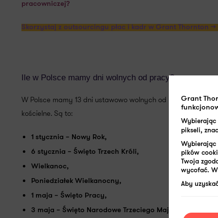
pracowniczej?
Skorzystaj z outsourcingu płac i kadr w Grant Thornton >>
Ile w Polsce mamy dni wolnych od pracy?
W Polsce mamy 13 dni ustawowo wolnych od pracy, które ob
Grant Tho
funkcjonow
kościelne. Są to:
Wybierając
pikseli, zn
1 stycznia – Nowy Rok,
Wybierając 
6 stycznia – Święto Trzech Króli,
pików cooki
Twoja zgoda
Wielkanoc,
wycofać. W 
Poniedziałek Wielkanocny,
Aby uzyskać
1 maja – Święto Pracy,
3 maja – Święto Narodowe Trzeciego Maja,