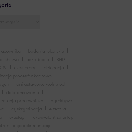
goria
pracownika
badania lekarskie
eczeństwo
bezrobocie
BHP
-19
czas pracy
delegacja
lizacja procesów kadrowo-
wych
dni ustawowo wolne od
dofinansowanie
entacja pracownicza
dyrektywa
wa
dyskryminacja
e-teczka
ki
e-usługi
ekwiwalent za urlop
ktronizacja dokumentacji