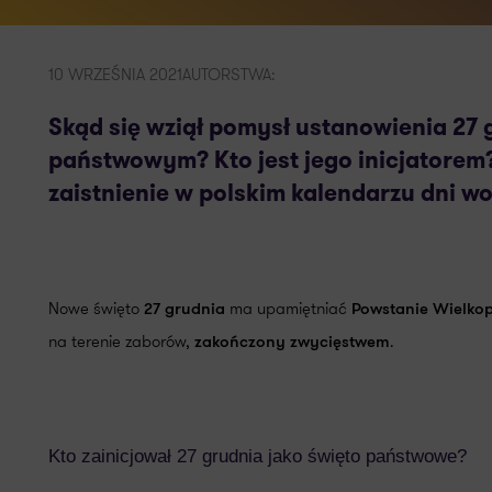
10 WRZEŚNIA 2021
AUTORSTWA:
Skąd się wziął pomysł ustanowienia 27
państwowym? Kto jest jego inicjatorem
zaistnienie w polskim kalendarzu dni w
Nowe święto
ma upamiętniać
27 grudnia
Powstanie Wielkop
na terenie zaborów,
.
zakończony zwycięstwem
Kto zainicjował 27 grudnia jako święto państwowe?