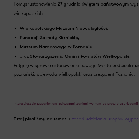
Pomysł ustanowienia
wysze
27 grudnia świętem państwowym
wielkopolskich:
,
Wielkopolskiego Muzeum Niepodległości
Fundacji Zakłady Kórnickie,
Muzeum Narodowego w Poznaniu
oraz
.
Stowarzyszenia Gmin i Powiatów Wielkopolski
Petycję w sprawie ustanowienia nowego święta podpisali m.i
poznański, wojewoda wielkopolski oraz prezydent Poznania.
Interesujesz się zagadnieniami związanymi z dniami wolnymi od pracy oraz urlopami?
zasad udzielania urlopów wypo
Tutaj pisaliśmy na temat >>