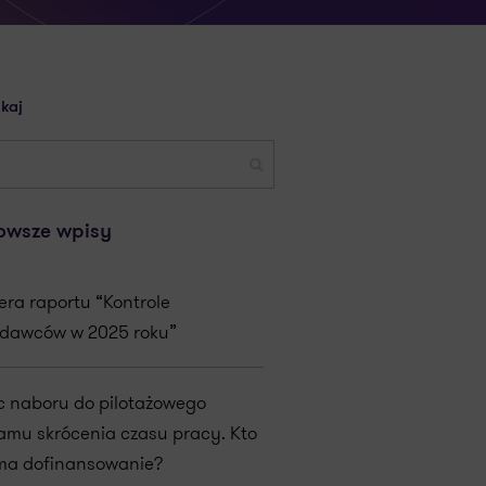
kaj
owsze wpisy
era raportu “Kontrole
dawców w 2025 roku”
c naboru do pilotażowego
amu skrócenia czasu pracy. Kto
ma dofinansowanie?