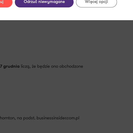
uj
Odrzuć niewymagane
Więcej opcji
liczą, że będzie ono obchodzone
7 grudnia
ornton, na podst. businessinsider.com.pl