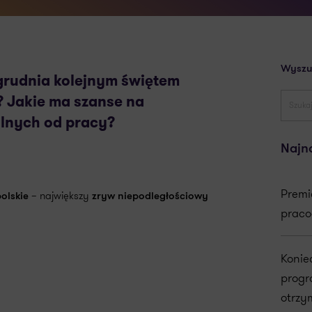
Wyszu
 grudnia kolejnym świętem
? Jakie ma szanse na
olnych od pracy?
Najn
Premi
– największy
olskie
zryw niepodległościowy
praco
Konie
progr
otrzy