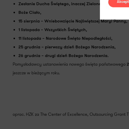
Akcept
Zesłanie Ducha Świętego, inaczej Zielone Świątki,
Boże Ciało,
15 sierpnia – Wniebowzięcie Najświętszej Maryi Panny,
1 listopada – Wszystkich Świętych,
11 listopada – Narodowe Święto Niepodległości,
25 grudnia – pierwszy dzień Bożego Narodzenia,
26 grudnia – drugi dzień Bożego Narodzenia.
Pomysłodawcy ustanowienia nowego święta państwowego
2
jeszcze w bieżącym roku.
oprac. HZK za The Center of Excellence, Outsourcing Grant Th