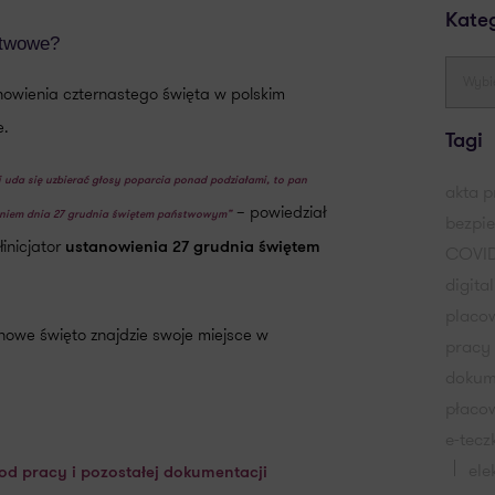
Kate
stwowe?
owienia czternastego święta w polskim
e.
Tagi
i uda się uzbierać głosy poparcia ponad podziałami, to pan
akta 
– powiedział
ieniem dnia 27 grudnia świętem państwowym”
bezpi
inicjator
ustanowienia 27 grudnia świętem
COVID
digita
placo
nowe święto znajdzie swoje miejsce w
pracy
dokum
płaco
e-tecz
ele
 od pracy i pozostałej dokumentacji