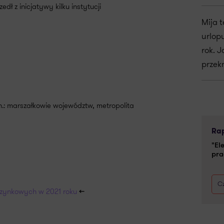
dł z inicjatywy kilku instytucji
Mija 
urlop
rok. J
przek
n.: marszałkowie województw, metropolita
Rap
"El
pra
Cz
czynkowych w 2021 roku
<<