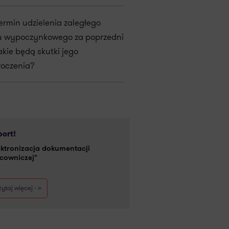
termin udzielenia zaległego
u wypoczynkowego za poprzedni
akie będą skutki jego
roczenia?
ort!
ektronizacja dokumentacji
cowniczej"
ytaj więcej - >