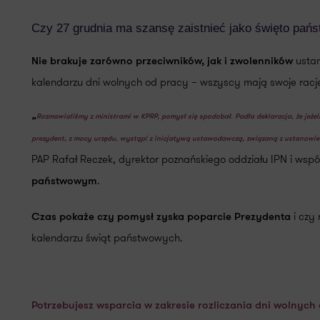
Czy 27 grudnia ma szansę zaistnieć jako święto pań
ustan
Nie brakuje zarówno przeciwników, jak i zwolenników
kalendarzu dni wolnych od pracy – wszyscy mają swoje racj
„
Rozmawialiśmy z ministrami w KPRP, pomysł się spodobał. Padła deklaracja, że jeżel
prezydent, z mocy urzędu, wystąpi z inicjatywą ustawodawczą, związaną z ustanow
PAP Rafał Reczek, dyrektor poznańskiego oddziału IPN i współ
.
państwowym
i czy 
Czas pokaże czy pomysł zyska poparcie Prezydenta
kalendarzu świąt państwowych.
Potrzebujesz wsparcia w zakresie rozliczania dni wolnych