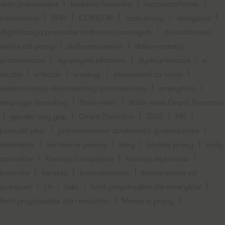
akta pracownika
badania lekarskie
bezpieczeństwo
bezrobocie
BHP
COVID-19
czas pracy
delegacja
digitalizacja procesów kadrowo-placowych
dni ustawowo
wolne od pracy
dofinansowanie
dokumentacja
pracownicza
dyrektywa płacowa
dyskryminacja
e-
teczka
e-teczki
e-usługi
ekwiwalent za urlop
elektronizacja dokumentacji pracowniczej
emerytura
employer branding
flash news
flash news Grant Thornton
gender pay gap
Grant Thornton
GUS
HR
jawność płac
jednoosobowo działalność gospodarcza
kalendarz
karmienie piersią
kary
kodeks pracy
kody
zawodów
Komisja Europejska
komisja wyborcza
kontrola
korekta
krwiodawstwo
kwota wolna od
potrąceń
L4
lato
limit przychodów dla emerytów
limit przychodów dla rencistów
Mama w pracy