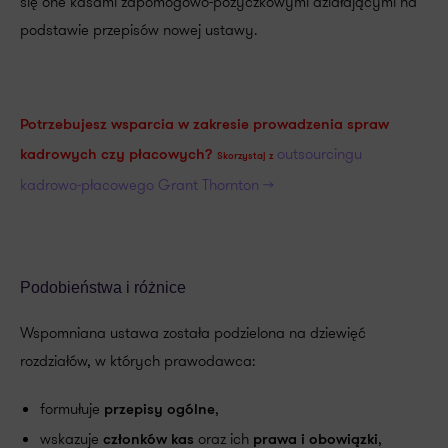
się one kasami zapomogowo-pożyczkowymi działającymi na
podstawie przepisów nowej ustawy.
Potrzebujesz wsparcia w zakresie
prowadzenia spraw
outsourcingu
kadrowych czy płacowych?
Skorzystaj z
kadrowo-płacowego Grant Thornton >>
Podobieństwa i różnice
Wspomniana ustawa została podzielona na dziewięć
rozdziałów, w których prawodawca:
formułuje
,
przepisy ogólne
wskazuje
oraz ich
,
członków kas
prawa i obowiązki