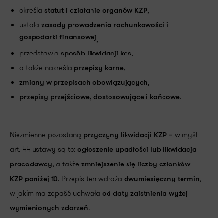
określa
,
statut i działanie organów KZP
ustala
zasady prowadzenia rachunkowości i
gospodarki finansowej
,
przedstawia
,
sposób likwidacji kas
a także nakreśla
,
przepisy karne
,
zmiany w przepisach obowiązujących
.
przepisy przejściowe, dostosowujące i końcowe
Niezmienne pozostaną
w myśl
przyczyny likwidacji KZP –
art. 44 ustawy są to:
ogłoszenie upadłości lub likwidacja
, a także
pracodawcy
zmniejszenie się liczby członków
. Przepis ten wdraża
,
KZP poniżej 10
dwumiesięczny termin
w jakim ma zapaść uchwała
od daty zaistnienia wyżej
.
wymienionych zdarzeń