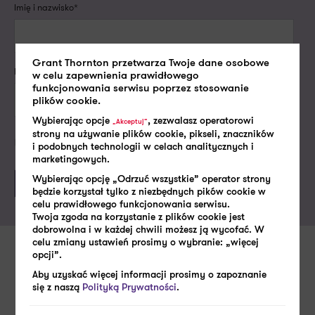
Imię i nazwisko*
Grant Thornton przetwarza Twoje dane osobowe
Firmowy e-mail lub numer telefonu*
w celu zapewnienia prawidłowego
funkcjonowania serwisu poprzez stosowanie
plików cookie.
Wybierając opcje
, zezwalasz operatorowi
„Akceptuj”
strony na używanie plików cookie, pikseli, znaczników
Politykę prywatności
Akceptuję
i podobnych technologii w celach analitycznych i
marketingowych.
Wybierając opcję „Odrzuć wszystkie” operator strony
będzie korzystał tylko z niezbędnych pików cookie w
celu prawidłowego funkcjonowania serwisu.
Twoja zgoda na korzystanie z plików cookie jest
dobrowolna i w każdej chwili możesz ją wycofać. W
celu zmiany ustawień prosimy o wybranie: „więcej
opcji”.
Zobacz także
Aby uzyskać więcej informacji prosimy o zapoznanie
się z naszą
Polityką Prywatności
.