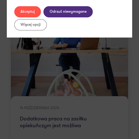
Akceptuj
Odrzuć niewymagane
Więcej opcji
14 PAŹDZIERNIKA 2024
Dodatkowa praca na zasiłku
opiekuńczym jest możliwa