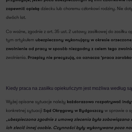
przysługuje, jeżeli poza ubezpieczonym są inni członkowie ro
dziecku lub choremu członkowi rodziny. Nie do
zapewnić opiekę
dwóch lat.
Co ważne, zgodnie z art. 35 ust. 2 ustawy zasiłkowej do zasiłku o
tym artykułem
ubezpieczony wykonujący w okresie orzeczonej
zwolnienie od pracy w sposób niezgodny z celem tego zwolnie
zwolnienia.
Przepisy nie precyzują, co oznacza ‘praca zarobk
Kiedy praca na zasiłku opiekuńczym jest możliwa według s
Wyżej opisane sytuacje należy
każdorazowo rozpatrywać indy
konkretnej sytuacji
w sprawie o s
Sąd Okręgowy w Bydgoszczy
„
ubezpieczona zgodnie z umową zlecenia była zobowiązana w
ich zlecić innej osobie
. Czynności były wykonywane
poza nor