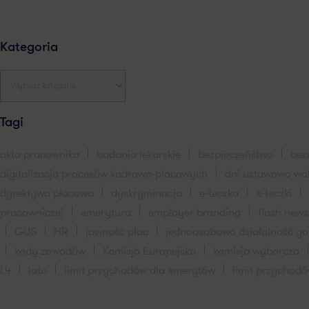
Kategoria
Tagi
akta pracownika
badania lekarskie
bezpieczeństwo
bez
digitalizacja procesów kadrowo-placowych
dni ustawowo wo
dyrektywa płacowa
dyskryminacja
e-teczka
e-teczki
pracowniczej
emerytura
employer branding
flash new
GUS
HR
jawność płac
jednoosobowo działalność g
kody zawodów
Komisja Europejska
komisja wyborcza
L4
lato
limit przychodów dla emerytów
limit przychodó