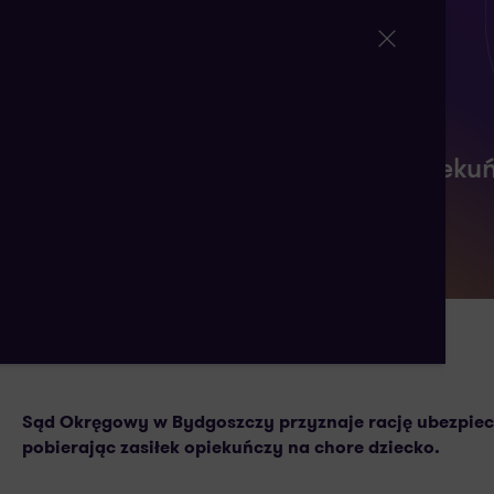
Dodatkowa praca na zasiłku opiekuń
14 PAŹDZIERNIKA 2024
AUTORSTWA: ALEKSANDRA
Sąd Okręgowy w Bydgoszczy przyznaje rację ubezpie
pobierając zasiłek opiekuńczy na chore dziecko.