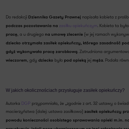
Do redakcji
napisała kobieta z proś
Dziennika Gazety Prawnej
zasiłku opiekuńczym
. Kobieta ta był
podczas pozostawania na
, a u drugiego
(w jej ramach wykonywa
pracę
na umowę zlecenie
dziecko otrzymała zasiłek opiekuńczy, którego zasadność po
. Zatrudniona argumentowa
gdyż wykonywała pracę zarobkową
, gdy
było
jej
. Podała równ
wieczorem
dziecko
pod opieką
męża
W jakich okolicznościach przysługuje zasiłek opiekuńczy?
Autorka
DGP
przypomniała, że „zgodnie z art. 32 ustawy o świad
macierzyństwa (dalej: ustawa zasiłkowa)
zasiłek opiekuńczy p
powodu konieczności osobistego sprawowania opieki m.in. na