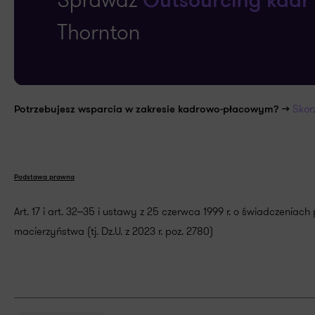
Skor
Potrzebujesz wsparcia w zakresie kadrowo-płacowym? >>
Podstawa prawna
Art. 17 i art. 32‒35 i ustawy z 25 czerwca 1999 r. o świadczeniac
macierzyństwa (tj. Dz.U. z 2023 r. poz. 2780)