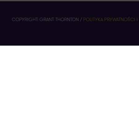
COPYRIGHT: GRANT THORNTON /
POLITYKA PRYWATNOŚCI I