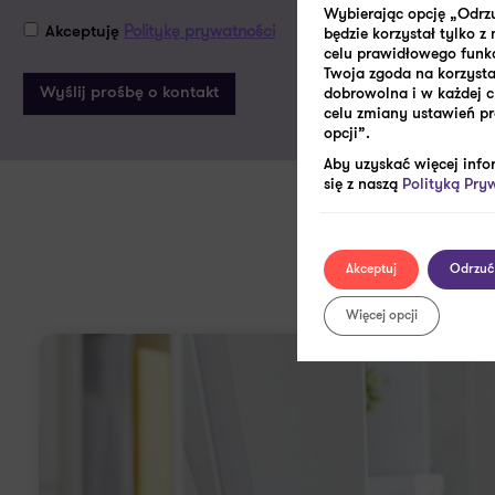
Wybierając opcję „Odrzu
Politykę prywatności
Akceptuję
będzie korzystał tylko 
celu prawidłowego funk
Twoja zgoda na korzystan
dobrowolna i w każdej 
celu zmiany ustawień pr
opcji”.
Aby uzyskać więcej info
się z naszą
Polityką Pry
Zob
Akceptuj
Odrzuć
Więcej opcji