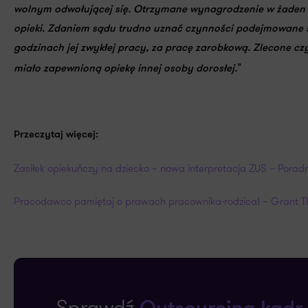
wolnym odwołującej się.
Otrzymane wynagrodzenie
w żaden
opieki
. Zdaniem sądu
trudno uznać czynności podejmowane 
godzinach
jej
zwykłej pracy, za pracę zarobkową
. Zlecone cz
”
miało zapewnioną opiekę innej osoby dorosłej.
Przeczytaj więcej:
Zasiłek opiekuńczy na dziecko – nowa interpretacja ZUS – Porad
Pracodawco pamiętaj o prawach pracownika-rodzica! – Grant T