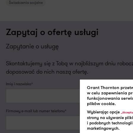
Świadczenia socjalne
Zapytaj o ofertę usługi
Zapytanie o usługę
Skontaktujemy się z Tobą w najbliższym dniu robo
dopasować do nich naszą ofertę.
Imię i nazwisko*
Grant Thornton przet
w celu zapewnienia p
funkcjonowania serwi
plików cookie.
Firmowy e-mail lub numer telefonu*
Wybierając opcje
„Akceptu
strony na używanie plik
i podobnych technologii
marketingowych.