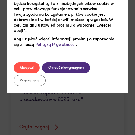
będzie korzystał tylko z niezbędnych pików cookie w
celu prawidłowego funkcjonowania serwisu.
Twoja zgoda na korzystanie z plików cookie jest
dobrowolna i w każdej chwili możesz ją wycofać. W
celu zmiany ustawień prosimy o wybranie: „więcej
opcji”.
Aby uzyskać więcej informacji prosimy o zapoznanie
się z naszą
Polityką Prywatności
.
Akceptuj
Odrzuć niewymagane
Więcej opcji
23 MARCA 2026
Premiera raportu “Kontrole
pracodawców w 2025 roku”
Czytaj więcej