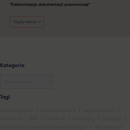
"Elektronizacja dokumentacji pracowniczej"
Czytaj więcej - >
Kategoria
Tagi
akta pracownika
badania lekarskie
bezpieczeństwo
bezrobocie
BHP
COVID-19
czas pracy
delegacja
digitalizacja procesów kadrowo-placowych
dni ustawowo