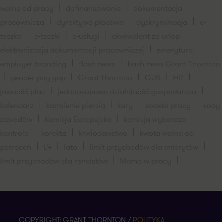
wolne od pracy
dofinansowanie
dokumentacja
pracownicza
dyrektywa płacowa
dyskryminacja
e-
teczka
e-teczki
e-usługi
ekwiwalent za urlop
elektronizacja dokumentacji pracowniczej
emerytura
employer branding
flash news
flash news Grant Thornton
gender pay gap
Grant Thornton
GUS
HR
jawność płac
jednoosobowo działalność gospodarcza
kalendarz
karmienie piersią
kary
kodeks pracy
kody
zawodów
Komisja Europejska
komisja wyborcza
kontrola
korekta
krwiodawstwo
kwota wolna od
potrąceń
L4
lato
limit przychodów dla emerytów
limit przychodów dla rencistów
Mama w pracy
COPYRIGHT: GRANT THORNTON /
POLITYKA