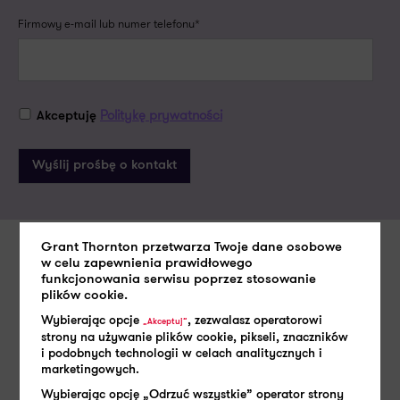
Firmowy e-mail lub numer telefonu*
Politykę prywatności
Akceptuję
Grant Thornton przetwarza Twoje dane osobowe
w celu zapewnienia prawidłowego
Zobacz także
funkcjonowania serwisu poprzez stosowanie
plików cookie.
Wybierając opcje
, zezwalasz operatorowi
„Akceptuj”
strony na używanie plików cookie, pikseli, znaczników
i podobnych technologii w celach analitycznych i
marketingowych.
Wybierając opcję „Odrzuć wszystkie” operator strony