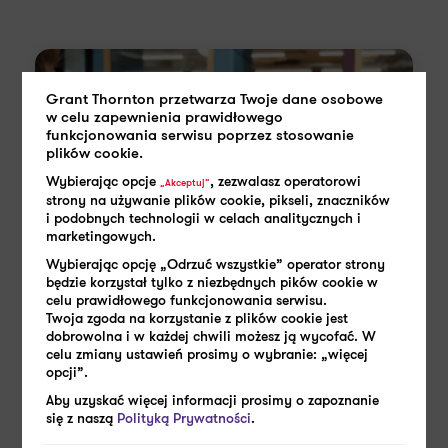
Grant Thornton przetwarza Twoje dane osobowe
w celu zapewnienia prawidłowego
funkcjonowania serwisu poprzez stosowanie
plików cookie.
Wybierając opcje
, zezwalasz operatorowi
„Akceptuj”
strony na używanie plików cookie, pikseli, znaczników
i podobnych technologii w celach analitycznych i
marketingowych.
Wybierając opcję „Odrzuć wszystkie” operator strony
będzie korzystał tylko z niezbędnych pików cookie w
celu prawidłowego funkcjonowania serwisu.
Twoja zgoda na korzystanie z plików cookie jest
dobrowolna i w każdej chwili możesz ją wycofać. W
celu zmiany ustawień prosimy o wybranie: „więcej
23 MARCA 2026
opcji”.
Premiera raportu “Kontrole
Aby uzyskać więcej informacji prosimy o zapoznanie
pracodawców w 2025 roku”
się z naszą
Polityką Prywatności
.