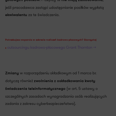
gotowych posiłków
nie mają zastosowania
jeśli pracodawca zastąpi udostępnianie posiłków wypłatą
za te świadczenia.
ekwiwalentu
Potrzebujesz wsparcia w zakresie rozliczeń kadrowo-płacowych?
Skorzystaj
outsourcingu kadrowo-płacowego Grant Thornton >>
z
w rozporządzeniu składkowym od 1 marca br.
Zmiany
dotyczą również
zwolnienia z oskładkowania kwoty
(w art. 5 ustawy o
świadczenia teleinformatycznego
szczególnych zasadach wynagradzania osób realizujących
zadania z zakresu cyberbezpieczeństwa).