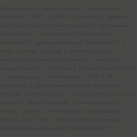
akta pracownika
badania lekarskie
bezpieczeństwo
bezrobocie
BHP
COVID-19
czas pracy
delegacja
digitalizacja procesów kadrowo-placowych
dni ustawowo
wolne od pracy
dofinansowanie
dokumentacja
pracownicza
dyrektywa płacowa
dyskryminacja
e-
teczka
e-teczki
e-usługi
ekwiwalent za urlop
elektronizacja dokumentacji pracowniczej
emerytura
employer branding
flash news
flash news Grant Thornton
gender pay gap
Grant Thornton
GUS
HR
jawność płac
jednoosobowo działalność gospodarcza
kalendarz
karmienie piersią
kary
kodeks pracy
kody
zawodów
Komisja Europejska
komisja wyborcza
kontrola
korekta
krwiodawstwo
kwota wolna od
potrąceń
L4
lato
limit przychodów dla emerytów
limit przychodów dla rencistów
Mama w pracy