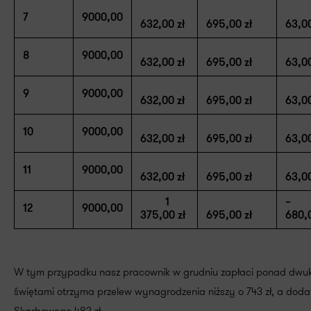
7
9000,00
632,00 zł
695,00 zł
63,00
8
9000,00
632,00 zł
695,00 zł
63,00
9
9000,00
632,00 zł
695,00 zł
63,00
10
9000,00
632,00 zł
695,00 zł
63,00
11
9000,00
632,00 zł
695,00 zł
63,00
1
12
9000,00
375,00 zł
695,00 zł
680,0
W tym przypadku nasz pracownik w grudniu zapłaci ponad dwuk
świętami otrzyma przelew wynagrodzenia niższy o 743 zł, a doda