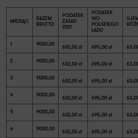
PODATEK
PODATEK
RAZEM
WG
UJE
MIESIĄC
ZASAD
BRUTTO
POLSKIEGO
RÓŻ
2021
ŁADU
1
9000,00
632,00 zł
695,00 zł
63,00
2
9000,00
632,00 zł
695,00 zł
63,00
3
9000,00
632,00 zł
695,00 zł
63,00
4
9000,00
632,00 zł
695,00 zł
63,00
5
9000,00
632,00 zł
695,00 zł
63,00
6
9000,00
632,00 zł
695,00 zł
63,00