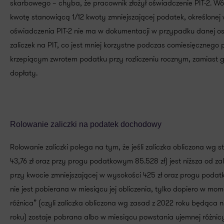
skarbowego – chyba, że pracownik złożył oświadczenie PIT-2. Wów
kwotę stanowiącą 1/12 kwoty zmniejszającej podatek, określonej 
oświadczenia PIT-2 nie ma w dokumentacji w przypadku danej os
zaliczek na PIT, co jest mniej korzystne podczas comiesięczne
krzepiącym zwrotem podatku przy rozliczeniu rocznym, zamiast 
dopłaty.
Rolowanie zaliczki na podatek dochodowy
Rolowanie zaliczki polega na tym, że jeśli zaliczka obliczona wg 
43,76 zł oraz przy progu podatkowym 85.528 zł) jest niższa od za
przy kwocie zmniejszającej w wysokości 425 zł oraz progu poda
nie jest pobierana w miesiącu jej obliczenia, tylko dopiero w mo
różnica” (czyli zaliczka obliczona wg zasad z 2022 roku będąca n
roku) zostaje pobrana albo w miesiącu powstania ujemnej różnicy