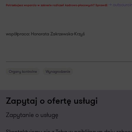
>> outsourc
Potrzebujesz wsparcia w zakresie rozliczeń kadrowo-płacowych?
Sprawdź
współpraca: Honorata Zakrzewska-Krzyś
Organy kontrolne
Wynagrodzenie
Zapytaj o ofertę usługi
Zapytanie o usługę
Skontaktujemy się z Tobą w najbliższym dniu robo