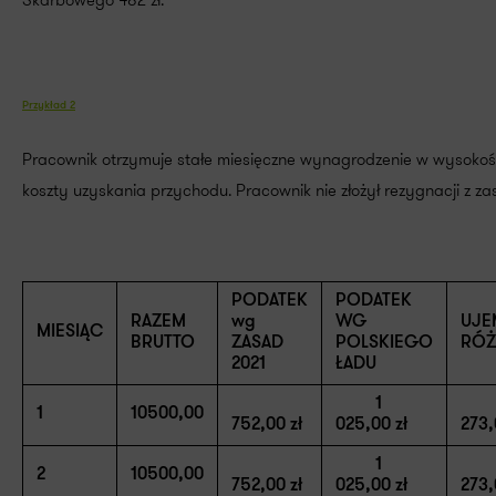
Skarbowego 482 zł.
Przykład 2
Pracownik otrzymuje stałe miesięczne wynagrodzenie w wysokośc
koszty uzyskania przychodu. Pracownik nie złożył rezygnacji z zas
PODATEK
PODATEK
RAZEM
wg
WG
UJE
MIESIĄC
BRUTTO
ZASAD
POLSKIEGO
RÓŻ
2021
ŁADU
1
1
10500,00
752,00 zł
025,00 zł
273,
1
2
10500,00
752,00 zł
025,00 zł
273,