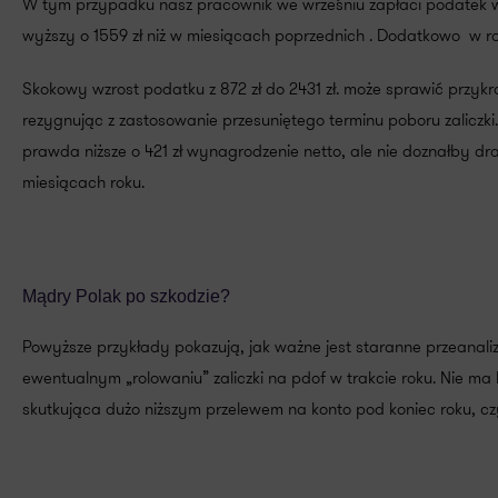
W tym przypadku nasz pracownik we wrześniu zapłaci podatek wyżs
wyższy o 1559 zł niż w miesiącach poprzednich . Dodatkowo w roz
Skokowy wzrost podatku z 872 zł do 2431 zł. może sprawić przyk
rezygnując z zastosowanie przesuniętego terminu poboru zaliczk
prawda niższe o 421 zł wynagrodzenie netto, ale nie doznałby 
miesiącach roku.
Mądry Polak po szkodzie?
Powyższe przykłady pokazują, jak ważne jest staranne przeanaliz
ewentualnym „rolowaniu” zaliczki na pdof w trakcie roku. Nie ma
skutkująca dużo niższym przelewem na konto pod koniec roku, czy