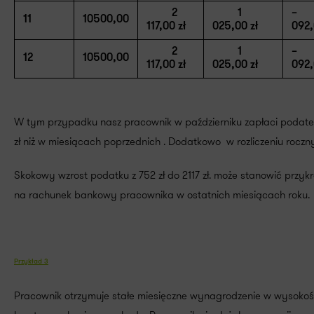
2
1
– 
11
10500,00
117,00 zł
025,00 zł
092,
2
1
– 
12
10500,00
117,00 zł
025,00 zł
092,
W tym przypadku nasz pracownik w październiku zapłaci podatek 
zł niż w miesiącach poprzednich . Dodatkowo w rozliczeniu roczn
Skokowy wzrost podatku z 752 zł do 2117 zł. może stanowić przyk
na rachunek bankowy pracownika w ostatnich miesiącach roku.
Przykład 3
Pracownik otrzymuje stałe miesięczne wynagrodzenie w wysokośc