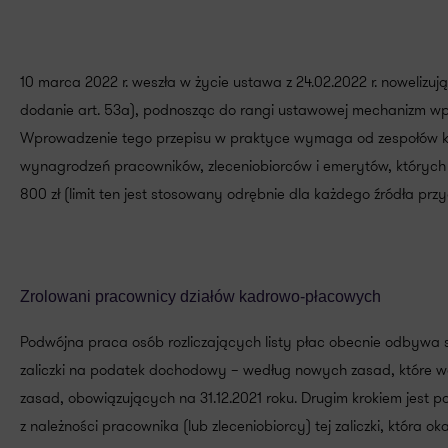
10 marca 2022 r. weszła w życie ustawa z 24.02.2022 r. nowelizu
dodanie art. 53a), podnosząc do rangi ustawowej mechanizm wp
Wprowadzenie tego przepisu w praktyce wymaga od zespołów k
wynagrodzeń pracowników, zleceniobiorców i emerytów, których 
800 zł (limit ten jest stosowany odrębnie dla każdego źródła prz
Zrolowani pracownicy działów kadrowo-płacowych
Podwójna praca osób rozliczających listy płac obecnie odbywa si
zaliczki na podatek dochodowy – według nowych zasad, które we
zasad, obowiązujących na 31.12.2021 roku. Drugim krokiem jest por
z należności pracownika (lub zleceniobiorcy) tej zaliczki, która ok