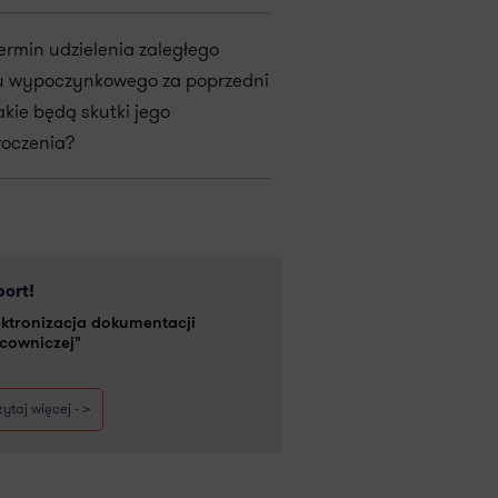
termin udzielenia zaległego
u wypoczynkowego za poprzedni
akie będą skutki jego
roczenia?
ort!
ektronizacja dokumentacji
cowniczej"
ytaj więcej - >