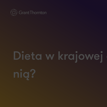
Dieta w krajowej 
nią?