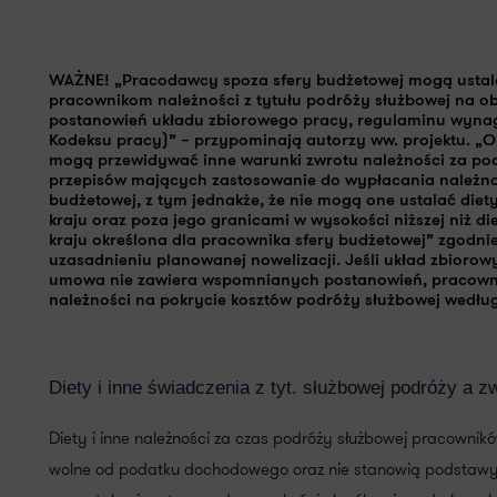
WAŻNE! „
Pracodawcy spoza sfery budżetowej mogą ustal
pracownikom należności z tytułu podróży służbowej
na ob
postanowień układu zbiorowego pracy, regulaminu wynag
Kodeksu pracy)” – przypominają autorzy ww. projektu. „
O
mogą przewidywać inne warunki zwrotu należności za po
przepisów mających zastosowanie do wypłacania należno
budżetowej, z tym
jednakże, że nie mogą one ustalać diet
kraju oraz poza jego granicami
w wysokości niższej niż di
kraju
określona dla pracownika sfery budżetowej
” zgodnie
uzasadnieniu planowanej nowelizacji. Jeśli układ zbioro
umowa nie zawiera wspomnianych postanowień, pracowniko
należności na pokrycie kosztów podróży służbowej wedł
Diety i inne świadczenia z tyt. służbowej podróży a 
Diety i inne należności za czas podróży służbowej pracownik
wolne od podatku dochodowego oraz nie stanowią podstawy