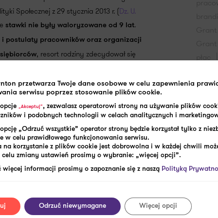
praco
tyki Społecznej z 29 stycznia 2013 r. (
Dz. U.
brand
że
.
stawki nie były waloryzowane od 9 lat
Grant
 i postulaty pracowników oraz organizacji
Grant
, resort rodziny zdecydował się
dsiębiorców
płac
gospo
przy obliczeniu wysokości diety uwzględniono średnioroczny
”.
piersi
rnton przetwarza Twoje dane osobowe w celu zapewnienia praw
ognozowaną inflację na 2022 r.
ania serwisu poprzez stosowanie plików cookie.
zawo
 opcje
, zezwalasz operatorowi strony na używanie plików cook
„Akceptuj”
komis
aczników i podobnych technologii w celach analitycznych i marketingo
kr
opcję „Odrzuć wszystkie” operator strony będzie korzystał tylko z nie
y służbowej?
potrą
e w celu prawidłowego funkcjonowania serwisu.
 na korzystanie z plików cookie jest dobrowolna i w każdej chwili może
przyc
ane z delegacjami służbowymi – są to:
celu zmiany ustawień prosimy o wybranie: „więcej opcji”.
przyc
 więcej informacji prosimy o zapoznanie się z naszą
Polityką Prywatno
pracy
wyniesie – po zmianach
acji miejscowej
uj
Odrzuć niewymagane
Więcej opcji