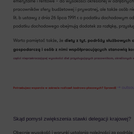
emerytalne i rentowe – do wysokości określonej w odrębnych 
pracowników sfery budżetowej i prywatnej, ale także osób nie
lit. b ustawy z dnia 26 lipca 1991 r. o podatku dochodowym o
podatku dochodowego obejmują dodatek za rozłąkę, przysług
Warto pamiętać także, że
diety z tyt. podróży służbowych
gospodarczą i osób z nimi współpracujących stanowią k
części nieprzekraczającej wysokości diet przysługujących pracownikom, określonych
>> outso
Potrzebujesz wsparcia w zakresie rozliczeń kadrowo-płacowych?
Sprawdź
Skąd pomysł zwiększenia stawki delegacji krajowej?
Obecnie wysokość i warunki ustalania należności za podróż