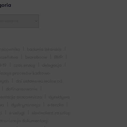
goria
pracownika
badania lekarskie
eczeństwo
bezrobocie
BHP
-19
czas pracy
delegacja
lizacja procesów kadrowo-
wych
dni ustawowo wolne od
dofinansowanie
entacja pracownicza
dyrektywa
wa
dyskryminacja
e-teczka
ki
e-usługi
ekwiwalent za urlop
ktronizacja dokumentacji