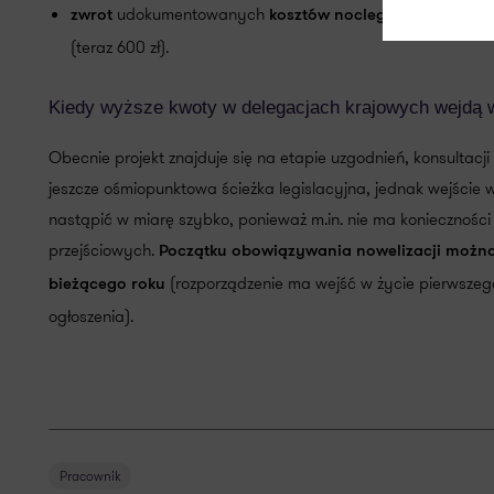
udokumentowanych
za jedną dob
zwrot
kosztów noclegu
(teraz 600 zł).
Kiedy wyższe kwoty w delegacjach krajowych wejdą 
Obecnie projekt znajduje się na etapie uzgodnień, konsultacj
jeszcze ośmiopunktowa ścieżka legislacyjna, jednak wejście
nastąpić w miarę szybko, ponieważ m.in. nie ma koniecznośc
przejściowych.
Początku obowiązywania nowelizacji można 
(rozporządzenie ma wejść w życie pierwszeg
bieżącego roku
ogłoszenia).
Pracownik