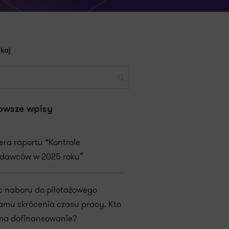
kaj
owsze wpisy
era raportu “Kontrole
dawców w 2025 roku”
c naboru do pilotażowego
amu skrócenia czasu pracy. Kto
ma dofinansowanie?