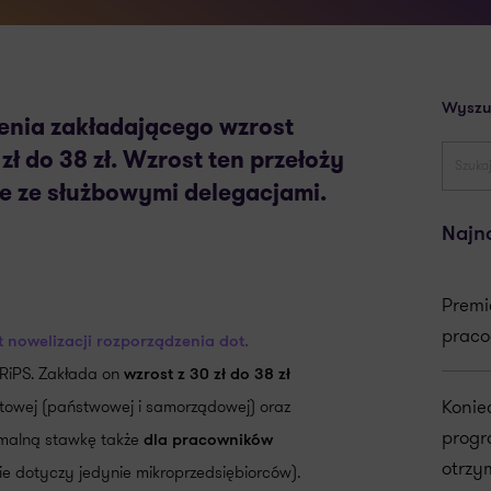
Wyszu
enia zakładającego wzrost
zł do 38 zł. Wzrost ten przełoży
ne ze służbowymi delegacjami.
Najn
Premi
praco
t nowelizacji rozporządzenia dot.
RiPS. Zakłada on
wzrost z 30 zł do 38 zł
Konie
towej (państwowej i samorządowej) oraz
progr
nimalną stawkę także
dla pracowników
otrzy
 dotyczy jedynie mikroprzedsiębiorców).