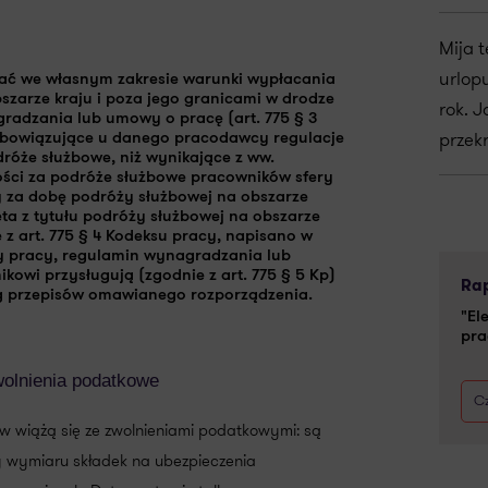
Mija 
urlop
ać we własnym zakresie warunki wypłacania
szarze kraju i poza jego granicami w drodze
rok. J
radzania lub umowy o pracę (art. 775 § 3
przek
bowiązujące u danego pracodawcy regulacje
dróże służbowe
, niż wynikające z ww.
ści za podróże służbowe pracowników sfery
y
za dobę podróży służbowej na obszarze
eta
z tytułu podróży służbowej na obszarze
 z art. 775 § 4 Kodeksu pracy, napisano w
wy pracy, regulamin wynagradzania lub
wi przysługują (zgodnie z art. 775 § 5 Kp)
Rap
ug przepisów omawianego rozporządzenia.
"El
pra
zwolnienia podatkowe
Cz
ów wiążą się ze zwolnieniami podatkowymi: są
 wymiaru składek na ubezpieczenia