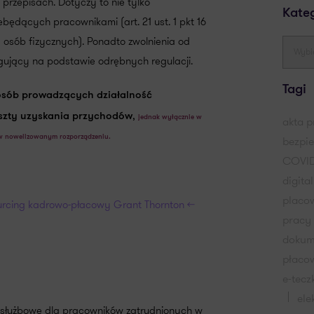
przepisach. Dotyczy to nie tylko
Kate
będących pracownikami (art. 21 ust. 1 pkt 16
d osób fizycznych). Ponadto zwolnienia od
ujący na podstawie odrębnych regulacji.
Tagi
 osób prowadzących działalność
,
oszty uzyskania przychodów
jednak wyłącznie w
akta 
 w nowelizowanym rozporządzeniu.
bezpi
COVID
digita
placo
urcing kadrowo-płacowy Grant Thornton <<
pracy
dokum
płaco
e-tecz
ele
e służbowe dla pracowników zatrudnionych w