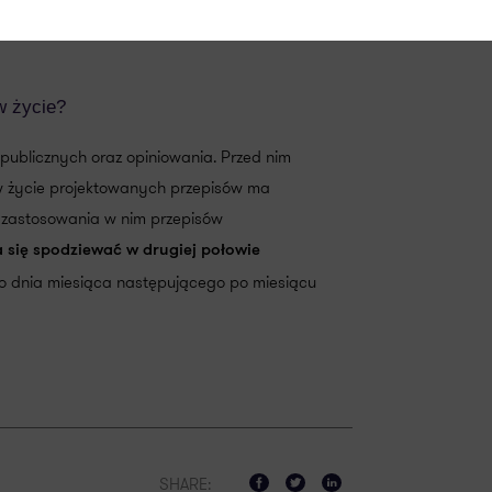
ę hotelową nie będzie mógł przekroczyć
760 zł
w życie?
i publicznych oraz opiniowania. Przed nim
 w życie projektowanych przepisów ma
i zastosowania w nim przepisów
się spodziewać w drugiej połowie
o dnia miesiąca następującego po miesiącu
SHARE: