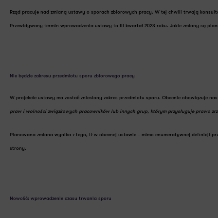
Rząd pracuje nad
zmianą ustawy o sporach zbiorowych pracy
. W tej chwili
trwają konsult
Przewidywany termin wprowadzenia ustawy to
III kwartał 2023 roku
. Jakie zmiany są pla
Nie będzie zakresu przedmiotu sporu zbiorowego pracy
W projekcie ustawy ma zostać zniesiony
zakres przedmiotu sporu
. Obecnie obowiązuje nas
praw i wolności związkowych pracowników lub innych grup, którym przysługuje prawo zr
Planowana zmiana wynika z tego, iż w obecnej ustawie – mimo enumeratywnej definicji pr
strony.
Nowość: wprowadzenie czasu trwania sporu