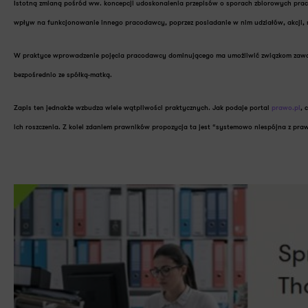
Istotną zmianą pośród ww. koncepcji udoskonalenia przepisów o sporach zbiorowych pr
wpływ na funkcjonowanie innego pracodawcy, poprzez posiadanie w nim udziałów, akcji,
W praktyce wprowadzenie pojęcia pracodawcy dominującego ma umożliwić związkom zawodow
bezpośrednio ze spółką-matką.
Zapis ten jednakże wzbudza wiele wątpliwości praktycznych. Jak podaje portal
prawo.pl
, 
ich roszczenia. Z kolei zdaniem prawników propozycja ta jest “systemowo niespójna z pra