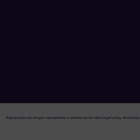
Trwają konsultacje publiczne proje
29 MARCA 2023
AUTORSTWA:
Rząd pracuje nad nowymi rozwiązaniami w zakresie sporów zbiorowych pracy. Nie brakuje