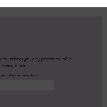
SHARE:
m dniu roboczym, aby porozmawiać o
 naszą ofertę.
 e-mail lub numer telefonu*