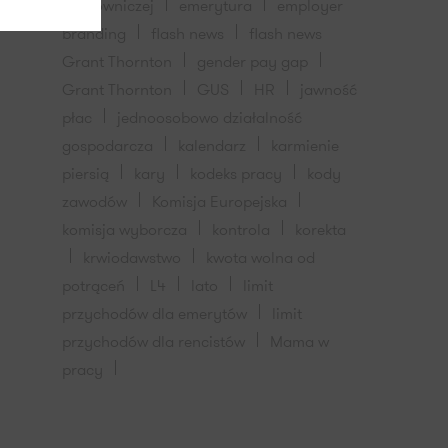
pracowniczej
emerytura
employer
branding
flash news
flash news
Grant Thornton
gender pay gap
Grant Thornton
GUS
HR
jawność
płac
jednoosobowo działalność
gospodarcza
kalendarz
karmienie
piersią
kary
kodeks pracy
kody
zawodów
Komisja Europejska
komisja wyborcza
kontrola
korekta
krwiodawstwo
kwota wolna od
potrąceń
L4
lato
limit
przychodów dla emerytów
limit
przychodów dla rencistów
Mama w
pracy