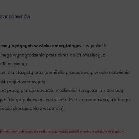
a pracodawców
– wysokość
pracy będących w wieku emerytalnym
ego wynagrodzenia przez okres do 24 miesięcy, z
 12 miesięcy;
m dla stażysty oraz premii dla pracodawcy, w celu ułatwienia
lifikacji zawodowych;
ort pracy planuje otwarcie możliwości korzystania z pomocy
nych (dotąd pokrewieństwo klienta PUP z pracodawcą, u którego
liwość skorzystania z wsparcia).
ch instrumentach wsparcia rynku pracy, można znaleźć w pełnym artykule dostępnym