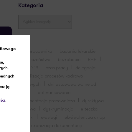
Kategoria
Tagi
idłowego
akta pracownika
badania lekarskie
bezpieczeństwo
bezrobocie
BHP
ie,
COVID-19
czas pracy
delegacja
wych.
digitalizacja procesów kadrowo-
zbędnych
placowych
dni ustawowo wolne od
sz ją
pracy
dofinansowanie
dokumentacja pracownicza
dyrektywa
ści
.
płacowa
dyskryminacja
e-teczka
e-teczki
e-usługi
ekwiwalent za urlop
elektronizacja dokumentacji