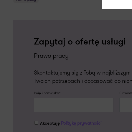
Zapytaj o ofertę usługi
Prawo pracy
Skontaktujemy się z Tobą w najbliższy
Twoich potrzebach i dopasować do nich
Imię i nazwisko*
Firmowy
Politykę prywatności
Akceptuję