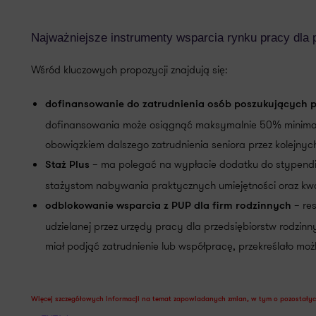
Najważniejsze instrumenty wsparcia rynku pracy dl
Wśród kluczowych propozycji znajdują się:
dofinansowanie do zatrudnienia osób poszukujących 
dofinansowania może osiągnąć maksymalnie 50% minimaln
obowiązkiem dalszego zatrudnienia seniora przez kolejnych
– ma polegać na wypłacie dodatku do stypendiu
Staż Plus
stażystom nabywania praktycznych umiejętności oraz kwa
– res
odblokowanie wsparcia z PUP dla firm rodzinnych
udzielanej przez urzędy pracy dla przedsiębiorstw rodzin
miał podjąć zatrudnienie lub współpracę, przekreślało moż
Więcej szczegółowych informacji na temat zapowiadanych zmian, w tym o pozostały