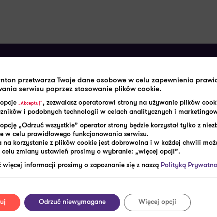
rnton przetwarza Twoje dane osobowe w celu zapewnienia praw
ania serwisu poprzez stosowanie plików cookie.
 opcje
, zezwalasz operatorowi strony na używanie plików cook
„Akceptuj”
aczników i podobnych technologii w celach analitycznych i marketingo
opcję „Odrzuć wszystkie” operator strony będzie korzystał tylko z nie
e w celu prawidłowego funkcjonowania serwisu.
 na korzystanie z plików cookie jest dobrowolna i w każdej chwili może
celu zmiany ustawień prosimy o wybranie: „więcej opcji”.
korzystaj z outsourcingu kadrowo-płacowego Grant
 więcej informacji prosimy o zapoznanie się z naszą
Polityką Prywatno
uj
Odrzuć niewymagane
Więcej opcji