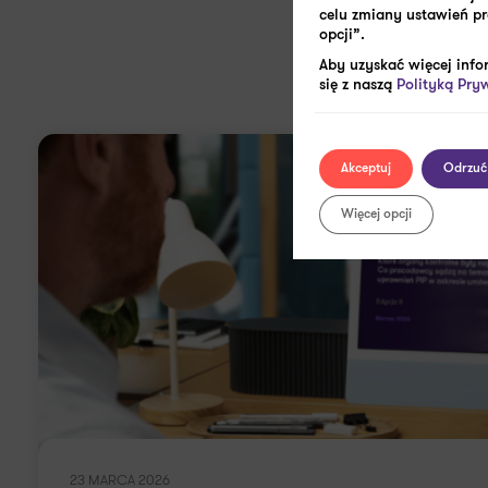
celu zmiany ustawień pr
Zob
opcji”.
Aby uzyskać więcej info
się z naszą
Polityką Pry
Akceptuj
Odrzuć
Więcej opcji
23 MARCA 2026