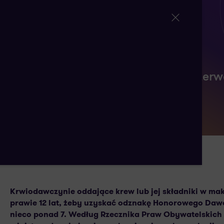
Rzecznik Praw Obywatelskich interw
krwiodawczyń
22 KWIETNIA 2024
AUTORSTWA:
Krwiodawczynie oddające krew lub jej składniki w maks
prawie 12 lat, żeby uzyskać odznakę Honorowego Dawc
nieco ponad 7. Według Rzecznika Praw Obywatelskich 