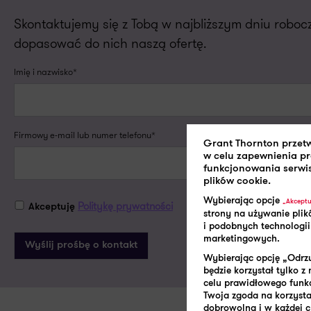
Skontaktujemy się z Tobą w najbliższym dniu robo
dopasować do nich naszą ofertę.
Imię i nazwisko*
Firmowy e-mail lub numer telefonu*
Grant Thornton przet
w celu zapewnienia p
funkcjonowania serwi
plików cookie.
Wybierając opcje
„Akceptu
Politykę prywatności
Akceptuję
strony na używanie plik
i podobnych technologii
marketingowych.
Wybierając opcję „Odrzu
będzie korzystał tylko 
celu prawidłowego funk
Twoja zgoda na korzystan
dobrowolna i w każdej 