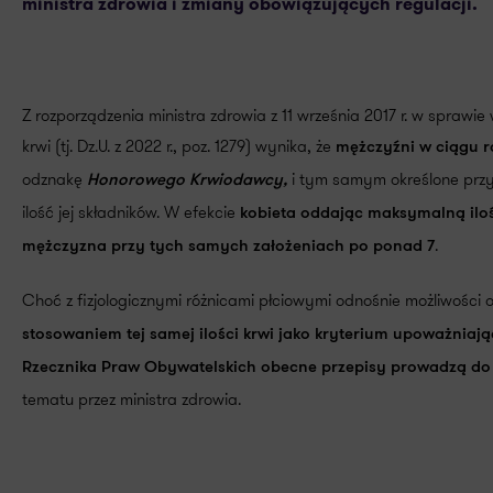
ministra zdrowia i zmiany obowiązujących regulacji.
Z rozporządzenia ministra zdrowia z 11 września 2017 r. w spr
krwi (tj. Dz.U. z 2022 r., poz. 1279) wynika, że
mężczyźni w ciągu r
odznakę
i tym samym określone przyw
Honorowego Krwiodawcy,
ilość jej składników. W efekcie
kobieta oddając maksymalną iloś
.
mężczyzna przy tych samych założeniach po ponad 7
Choć z fizjologicznymi różnicami płciowymi odnośnie możliwości 
stosowaniem tej samej ilości krwi jako kryterium upoważnia
Rzecznika Praw Obywatelskich obecne przepisy prowadzą do z
tematu przez ministra zdrowia.