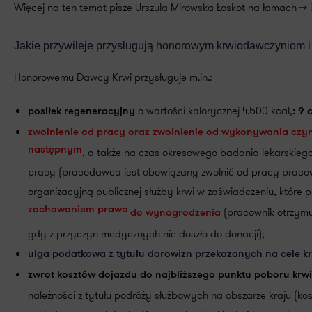
Więcej na ten temat pisze Urszula Mirowska-Łoskot na łamach >>
Jakie przywileje przysługują honorowym krwiodawczyniom
Honorowemu Dawcy Krwi przysługuje m.in.:
o wartości kalorycznej 4.500 kcal,
posiłek regeneracyjny
: 9 
zwolnienie od pracy oraz zwolnienie od wykonywania czyn
następnym
, a także na czas okresowego badania lekarskieg
pracy (pracodawca jest obowiązany zwolnić od pracy praco
organizacyjną publicznej służby krwi w zaświadczeniu, które p
zachowaniem prawa
(pracownik otrzymu
do wynagrodzenia
gdy z przyczyn medycznych nie doszło do donacji);
ulga podatkowa z tytułu darowizn przekazanych na cele 
zwrot kosztów dojazdu do najbliższego punktu poboru krw
należności z tytułu podróży służbowych na obszarze kraju (kos