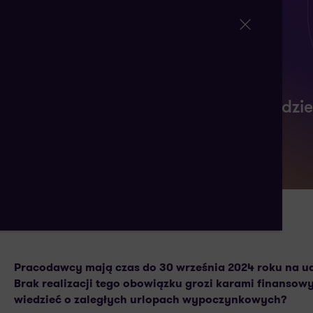
Zbliża się ostateczny termin na udzi
wypoczynkowych!
5 WRZEŚNIA 2024
AUTORSTWA:
Pracodawcy mają czas do 30 września 2024 roku na u
Brak realizacji tego obowiązku grozi karami finansow
wiedzieć o zaległych urlopach wypoczynkowych?