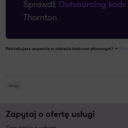
Skor
Potrzebujesz wsparcia w zakresie kadrowo-płacowym? >>
Urlopy
Zapytaj o ofertę usługi
Zapytanie o usługę