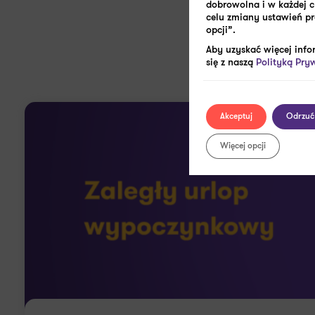
dobrowolna i w każdej 
celu zmiany ustawień pr
opcji”.
Zob
Aby uzyskać więcej info
się z naszą
Polityką Pry
Akceptuj
Odrzuć
Więcej opcji