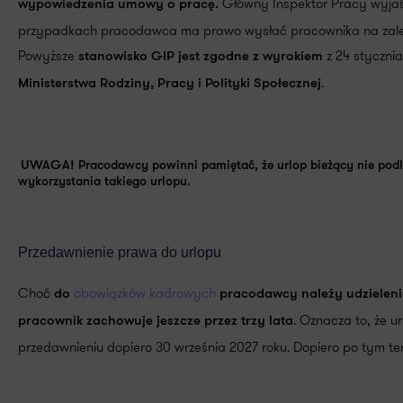
Główny Inspektor Pracy wyjaśn
wypowiedzenia umowy o pracę.
przypadkach pracodawca ma prawo wysłać pracownika na zaległy
Powyższe
z 24 stycznia
stanowisko GIP jest zgodne z wyrokiem
.
Ministerstwa Rodziny, Pracy i Polityki Społecznej
UWAGA!
Pracodawcy powinni pamiętać, że urlop bieżący nie pod
wykorzystania takiego urlopu.
Przedawnienie prawa do urlopu
Choć
obowiązków kadrowych
do
pracodawcy należy udzielenie
. Oznacza to, że u
pracownik zachowuje jeszcze przez trzy lata
przedawnieniu dopiero 30 września 2027 roku. Dopiero po tym ter