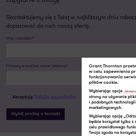
Skontaktujemy się z Tobą w najbliższym dniu robo
dopasować do nich naszą ofertę.
Imię i nazwisko*
Firmowy e-mail lub numer telefonu*
Grant Thornton przet
w celu zapewnienia p
funkcjonowania serwi
plików cookie.
Wybierając opcje
„Akceptu
Politykę prywatności
strony na używanie plik
Akceptuję
i podobnych technologii
marketingowych.
Wybierając opcję „Odrzu
będzie korzystał tylko 
celu prawidłowego funk
Twoja zgoda na korzystan