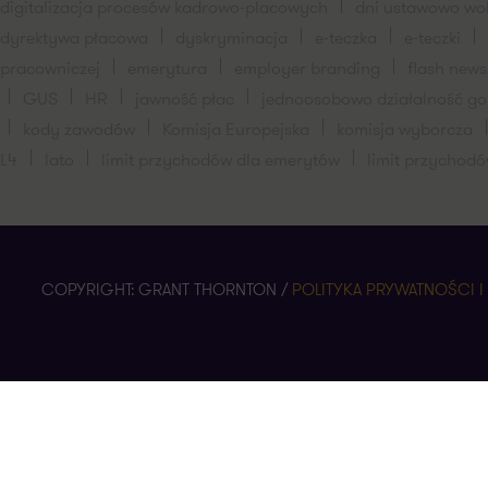
digitalizacja procesów kadrowo-placowych
dni ustawowo wo
dyrektywa płacowa
dyskryminacja
e-teczka
e-teczki
pracowniczej
emerytura
employer branding
flash new
GUS
HR
jawność płac
jednoosobowo działalność g
kody zawodów
Komisja Europejska
komisja wyborcza
L4
lato
limit przychodów dla emerytów
limit przychodó
COPYRIGHT: GRANT THORNTON /
POLITYKA PRYWATNOŚCI I