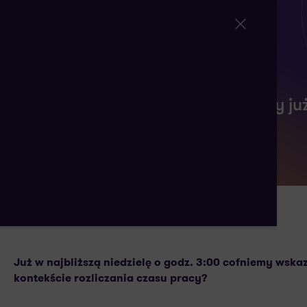
Zmiana czasu letniego na zimowy już
24 PAŹDZIERNIKA 2024
AUTORSTWA:
Już w najbliższą niedzielę o godz. 3:00 cofniemy wska
kontekście rozliczania czasu pracy?