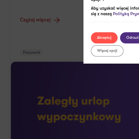
Aby uzyskać więcej info
się z naszą
Polityką Pry
Czytaj więcej
Akceptuj
Odrzuć
Więcej opcji
Pracownik