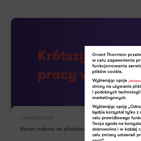
Grant Thornton przet
w celu zapewnienia p
funkcjonowania serwi
plików cookie.
Wybierając opcje
„Akceptu
strony na używanie plik
i podobnych technologii
marketingowych.
Wybierając opcję „Odrzu
będzie korzystał tylko 
17 WRZEŚNIA 2025
celu prawidłowego funk
Twoja zgoda na korzystan
Koniec naboru do pilotażowego programu skrócen
dobrowolna i w każdej 
celu zmiany ustawień pr
opcji”.