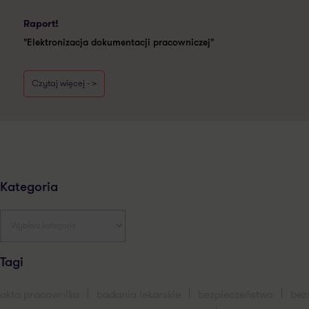
Raport!
"Elektronizacja dokumentacji pracowniczej"
Czytaj więcej - >
Kategoria
Tagi
akta pracownika
badania lekarskie
bezpieczeństwo
bez