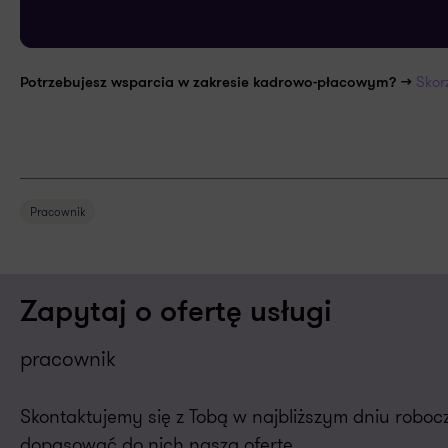
Skor
Potrzebujesz wsparcia w zakresie kadrowo-płacowym? >>
Pracownik
Zapytaj o ofertę usługi
pracownik
Skontaktujemy się z Tobą w najbliższym dniu robo
dopasować do nich naszą ofertę.