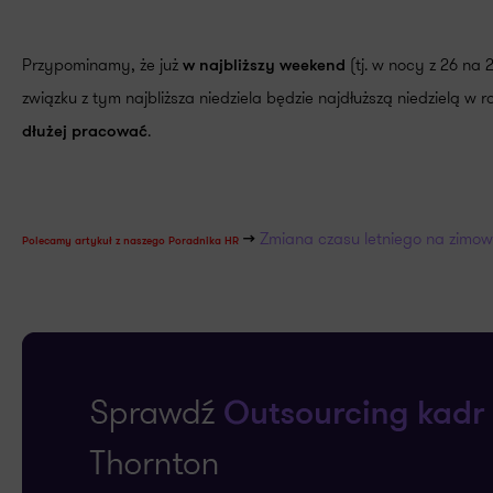
Przypominamy, że już
(tj. w nocy z 26 na 
w najbliższy weekend
związku z tym najbliższa niedziela będzie najdłuższą niedzielą w r
.
dłużej pracować
Zmiana czasu letniego na zimow
>>
Polecamy artykuł z naszego Poradnika HR