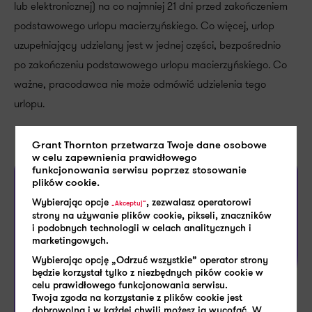
lub elektronicznej) na co najmniej 21 dni przed zakończeniem
podstawowego urlopu macierzyńskiego. Co więcej, urlop
uzupełniający udzielany jest w jednej części, bezpośrednio
po zakończeniu podstawowego urlopu macierzyńskiego. Co
ważne, pracodawca nie może odmówić udzielenia tego
urlopu.
Grant Thornton przetwarza Twoje dane osobowe
w celu zapewnienia prawidłowego
funkcjonowania serwisu poprzez stosowanie
Szczegółowe informacje dot. uzupełniającego
plików cookie.
urlopu macierzyńskiego przedstawiamy w
Wybierając opcje
, zezwalasz operatorowi
„Akceptuj”
strony na używanie plików cookie, pikseli, znaczników
dedykowanym temu tematowi artykule na blogu
i podobnych technologii w celach analitycznych i
Grant Thornton:
marketingowych.
Uzupełniający urlop macierzyński.
Szczegóły zmian i obowiązki spoczywające na
Wybierając opcję „Odrzuć wszystkie” operator strony
będzie korzystał tylko z niezbędnych pików cookie w
pracodawcach
celu prawidłowego funkcjonowania serwisu.
Twoja zgoda na korzystanie z plików cookie jest
dobrowolna i w każdej chwili możesz ją wycofać. W