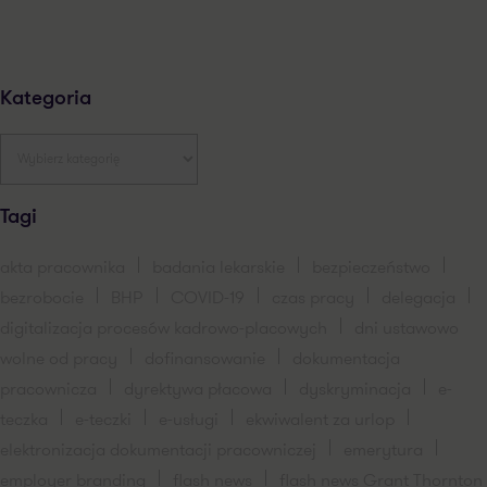
Kategoria
Tagi
akta pracownika
badania lekarskie
bezpieczeństwo
bezrobocie
BHP
COVID-19
czas pracy
delegacja
digitalizacja procesów kadrowo-placowych
dni ustawowo
wolne od pracy
dofinansowanie
dokumentacja
pracownicza
dyrektywa płacowa
dyskryminacja
e-
teczka
e-teczki
e-usługi
ekwiwalent za urlop
elektronizacja dokumentacji pracowniczej
emerytura
employer branding
flash news
flash news Grant Thornton