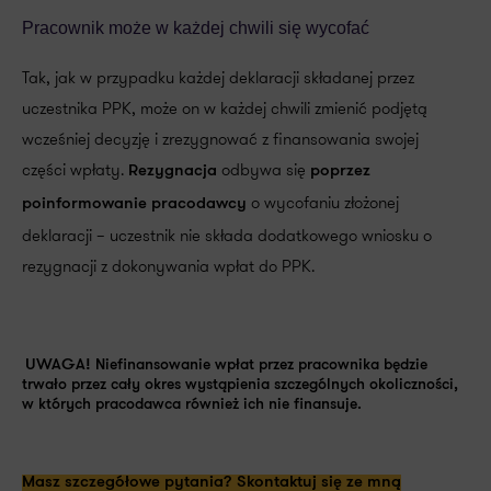
Pracownik może w każdej chwili się wycofać
Tak, jak w przypadku każdej deklaracji składanej przez
uczestnika PPK, może on w każdej chwili zmienić podjętą
wcześniej decyzję i zrezygnować z finansowania swojej
części wpłaty.
odbywa się
Rezygnacja
poprzez
o wycofaniu złożonej
poinformowanie pracodawcy
deklaracji – uczestnik nie składa dodatkowego wniosku o
rezygnacji z dokonywania wpłat do PPK.
UWAGA!
Niefinansowanie wpłat przez pracownika będzie
trwało przez cały okres wystąpienia szczególnych okoliczności,
w których pracodawca również ich nie finansuje.
Masz szczegółowe pytania? Skontaktuj się ze mną