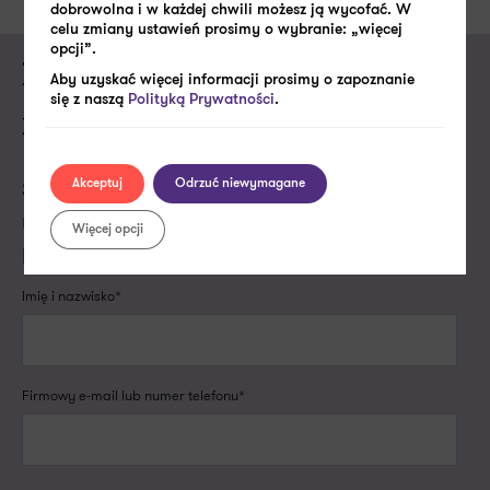
dobrowolna i w każdej chwili możesz ją wycofać. W
celu zmiany ustawień prosimy o wybranie: „więcej
opcji”.
Zapytaj o ofertę usługi
Aby uzyskać więcej informacji prosimy o zapoznanie
się z naszą
Polityką Prywatności
.
Zapytanie o usługę
Skontaktujemy się z Tobą w najbliższym dniu
Akceptuj
Odrzuć niewymagane
roboczym, aby porozmawiać o Twoich
Więcej opcji
potrzebach i dopasować do nich naszą ofertę.
Imię i nazwisko*
Firmowy e-mail lub numer telefonu*