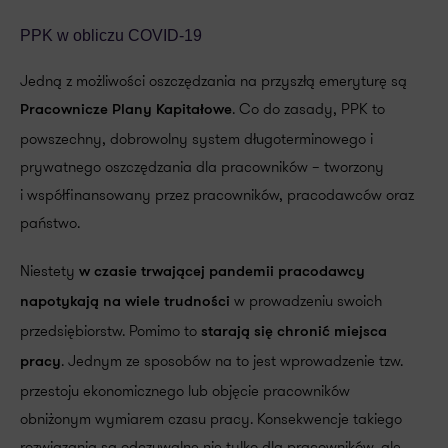
PPK w obliczu COVID-19
Jedną z możliwości oszczędzania na przyszłą emeryturę są
. Co do zasady, PPK to
Pracownicze Plany Kapitałowe
powszechny, dobrowolny system długoterminowego i
prywatnego oszczędzania dla pracowników – tworzony
i współfinansowany przez pracowników, pracodawców oraz
państwo.
Niestety
w czasie trwającej pandemii pracodawcy
w prowadzeniu swoich
napotykają na wiele trudności
przedsiębiorstw. Pomimo to
starają się chronić miejsca
. Jednym ze sposobów na to jest wprowadzenie tzw.
pracy
przestoju ekonomicznego lub objęcie pracowników
obniżonym wymiarem czasu pracy. Konsekwencje takiego
rozwiązania są odczuwalne nie tylko dla pracowników, ale