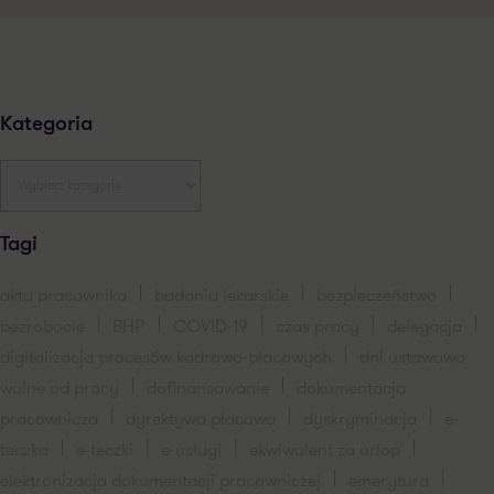
Kategoria
Tagi
akta pracownika
badania lekarskie
bezpieczeństwo
bezrobocie
BHP
COVID-19
czas pracy
delegacja
digitalizacja procesów kadrowo-placowych
dni ustawowo
wolne od pracy
dofinansowanie
dokumentacja
pracownicza
dyrektywa płacowa
dyskryminacja
e-
teczka
e-teczki
e-usługi
ekwiwalent za urlop
elektronizacja dokumentacji pracowniczej
emerytura