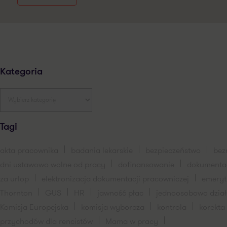
Kategoria
Tagi
akta pracownika
badania lekarskie
bezpieczeństwo
bez
dni ustawowo wolne od pracy
dofinansowanie
dokumenta
za urlop
elektronizacja dokumentacji pracowniczej
emery
Thornton
GUS
HR
jawność płac
jednoosobowo dzia
Komisja Europejska
komisja wyborcza
kontrola
korekta
przychodów dla rencistów
Mama w pracy