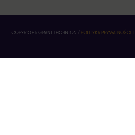
COPYRIGHT: GRANT THORNTON /
POLITYKA PRYWATNOŚCI I