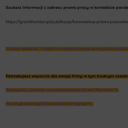
Szukasz informacji z zakresu prawa pracy w kontekście pande
https://grantthornton.pl/publikacja/koronawirus-prawa-pracod
Chcesz wiedzieć, z jakich rozwiązań mogą skorzystać przedsię
Potrzebujesz wsparcia dla swojej firmy w tym trudnym czasie
Skorzystaj z pakietu szczepionkowego Grant Thornton >>
.
Te usługi pomogą Tobie przetrwać kryzys >>.