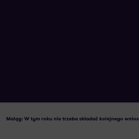
Alert! Nie trzeba składać wniosku o 
26 CZERWCA 2020
AUTORSTWA:
Maląg: W tym roku nie trzeba składać kolejnego wni