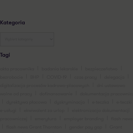
Kategoria
Tagi
akta pracownika
badania lekarskie
bezpieczeństwo
bezrobocie
BHP
COVID-19
czas pracy
delegacja
digitalizacja procesów kadrowo-placowych
dni ustawowo
wolne od pracy
dofinansowanie
dokumentacja pracownic
dyrektywa płacowa
dyskryminacja
e-teczka
e-teczki
e-usługi
ekwiwalent za urlop
elektronizacja dokumentacji
pracowniczej
emerytura
employer branding
flash news
flash news Grant Thornton
gender pay gap
Grant