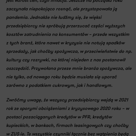
jest
wzrost cen, czyli inflacja
. Jeszcze na początku roku
zaczynała niepokojąco rosnąć, ale przystopowała ją
pandemia. Jednakże
nie łudźmy się, że więksi
przedsiębiorcy nie spróbują przerzucać części wyższych
kosztów zatrudnienia na konsumentów – przede wszystkim
z tych branż, które nawet w kryzysie nie notują spadków
sprzedaży, jak choćby spożywcza
, w przeciwieństwie do np.
kultury czy rozrywki, na której niejeden z nas postanowił
oszczędzić.
Przywołana przeze mnie branża spożywcza, ale
nie tylko, od nowego roku będzie musiała się uporać
zarówno z
podatkiem cukrowym, jak i handlowym
.
Zwróćmy uwagę, że wszyscy
przedsiębiorcy wejdą w 2021
rok ze sporymi obciążeniami z kryzysowego 2020 roku – w
postaci pozaciąganych kredytów w PFR, kredytów
kupieckich, w bankach, firmach leasingowych czy choćby
w ZUS-ie
. Te wszystkie czynniki łącznie bez wątpienia będą