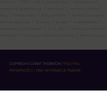
Thornton
GUS
HR
jawność płac
jednoosobowo
działalność gospodarcza
kalendarz
karmienie piersią
kary
kodeks pracy
kody zawodów
Komisja Europejska
komisja wyborcza
kontrola
korekta
krwiodawstwo
kwota wolna od potrąceń
L4
lato
limit przychodów dla
emerytów
limit przychodów dla rencistów
Mama w pracy
COPYRIGHT: GRANT THORNTON /
POLITYKA
PRYWATNOŚCI I INNE INFORMACJE PRAWNE