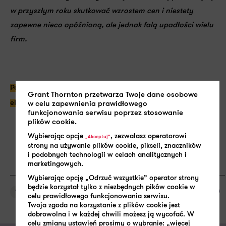
w przyszłym roku skutkować
wzrostem cen i niestety
zapewne nieco opóźnioną, ale jednak falą upadłości wielu
firm
.
Potrzebujesz więcej informacji? Skontaktuj się z naszym
Grant Thornton przetwarza Twoje dane osobowe
Moniką Smulewicz >> (klik)
ekspertem,
.
w celu zapewnienia prawidłowego
funkcjonowania serwisu poprzez stosowanie
plików cookie.
Wybierając opcje
, zezwalasz operatorowi
„Akceptuj”
strony na używanie plików cookie, pikseli, znaczników
i podobnych technologii w celach analitycznych i
marketingowych.
Wybierając opcję „Odrzuć wszystkie” operator strony
będzie korzystał tylko z niezbędnych pików cookie w
SHARE:
Wynagrodzenie
celu prawidłowego funkcjonowania serwisu.
Twoja zgoda na korzystanie z plików cookie jest
dobrowolna i w każdej chwili możesz ją wycofać. W
celu zmiany ustawień prosimy o wybranie: „więcej