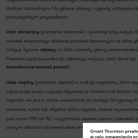
skutkom zdrowotnym. Oto główne objawy i sygnały ostrzegawc
poszczególnych przypadkach.
(porażenie słoneczne) – powstaje przy dużym, b
Udar słoneczny
wskutek miejscowego działania promieni słonecznych na skórę g
mózgu). Typowe
, to: bóle i zawroty głowy; zaczerwienien
objawy
Przenieść się/pracownika do chłodnego miejsca; robić zimne lub 
bezzwłocznie wezwać pomoc!
(porażenie cieplne) to reakcja organizmu, która w
Udar cieplny
często połączonej z wysoką wilgotnością i brakiem lub bardzo ma
organizm nie jest w stanie samodzielnie jej obniżyć. Do typowyc
czerwona, sucha lub wilgotna skóra; szybkie, dobrze wyczuwalne
pod numer 999 lub 112 i natychmiast wezwać pomoc; przenieść si
zimnymi okładami lub ewentualnie zimną kąpielą/zimnym pryszn
Grant Thornton przet
w celu zapewnienia p