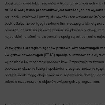
dotykając nawet takich regionów – tradycyjnie chłodnych – jak I
aż 23% wszystkich pracowników jest narażonych na wysokie 
przypadku rolnictwa i przemysłu wskaźnik ten wzrasta do 36% p
podkreślając, że politycy i szefowie firm siedzący w klimatyzow
pracujących ludzi na piekielne warunki na placach budowy, w 
najbardziej narażeni na ekstremalne upały są zatrudnieni w naj
W związku z szeregiem zgonów pracowników notowanych w os
(ETUC)
Związków Zawodowych
apeluje o ustanowienie dyre
wypełnienia luk w ochronie pracowników. Organizacja ta zwraca 
poprzez zwiększenie liczby inspektorów pracy​. Zarządzanie ryzy
podjęte środki mogą obejmować m.in. zapewnienie dostępu do wo
zakresie rozpoznawania objawów związanych z przegrzaniem.