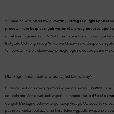
10 lipca br. w Ministerstwie Rodziny, Pracy i Polityki Społeczne
pracownikom bezpiecznych warunków pracy podczas upałó
dyrektorem generalnym MRPiPS Liwiuszem Laską, Głównym Insp
Instytutu Ochrony Pracy Wiktorem M. Zawieską. Zespół delegató
temperatur, które zlekceważone mogą być nawet tragiczne w sku
Dlaczego temat upałów w pracy jest taki ważny?
Sytuacja jest naprawdę groźna i wymaga uwagi –
w 2020 roku
odniosło obrażenia wskutek wysokich temperatur, a
67 osób zma
danych Międzynarodowej Organizacji Pracy). Oznacza to wzros
początku wieku i pokazuje, że śmiertelne wypadki związane z upałe