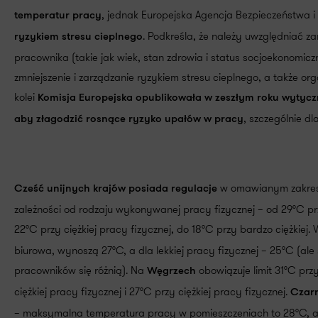
, jednak Europejska Agencja Bezpieczeństwa
temperatur pracy
. Podkreśla, że należy uwzględniać 
ryzykiem stresu cieplnego
pracownika (takie jak wiek, stan zdrowia i status socjoekonomic
zmniejszenie i zarządzanie ryzykiem stresu cieplnego, a także or
kolei
Komisja Europejska opublikowała w zeszłym roku wytycz
, szczególnie d
aby złagodzić rosnące ryzyko upałów w pracy
w omawianym zakres
Cześć unijnych krajów posiada regulacje
zależności od rodzaju wykonywanej pracy fizycznej – od 29°C prz
22°C przy ciężkiej pracy fizycznej, do 18°C przy bardzo ciężkiej.
biurowa, wynoszą 27°C, a dla lekkiej pracy fizycznej – 25°C (ale
pracowników się różnią)​​. Na
obowiązuje limit 31°C przy
Węgrzech
ciężkiej pracy fizycznej i 27°C przy ciężkiej pracy fizycznej.
Czar
– maksymalna temperatura pracy w pomieszczeniach to 28°C, 