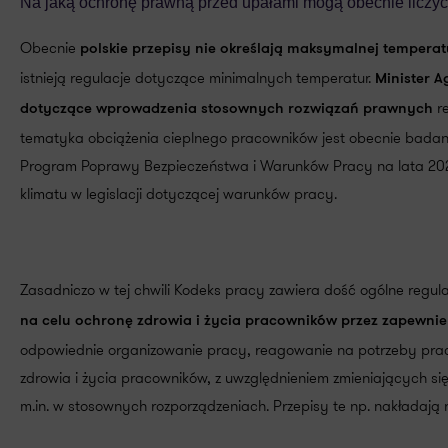
Na jaką ochronę prawną przed upałami mogą obecnie liczy
Obecnie
polskie
przepisy nie określają maksymalnej tempera
istnieją regulacje dotyczące minimalnych temperatur.
Minister A
re
dotyczące wprowadzenia stosownych rozwiązań prawnych
tematyka obciążenia cieplnego pracowników jest obecnie bada
Program Poprawy Bezpieczeństwa i Warunków Pracy na lata 202
klimatu w legislacji dotyczącej warunków pracy.
Zasadniczo w tej chwili Kodeks pracy zawiera dość ogólne regu
na celu ochronę zdrowia i życia pracowników przez zapewni
odpowiednie organizowanie pracy, reagowanie na potrzeby prac
zdrowia i życia pracowników, z uwzględnieniem zmieniających
m.in. w stosownych rozporządzeniach. Przepisy te np. nakładaj