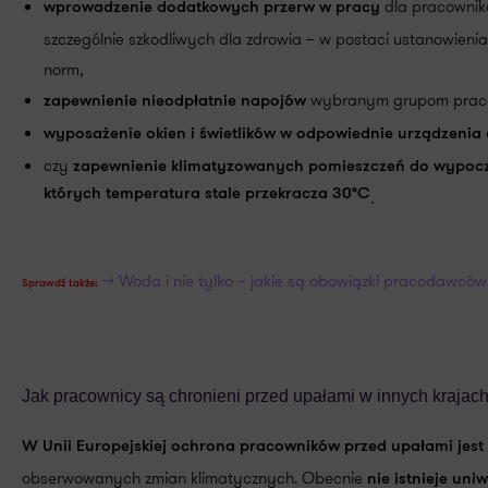
dla pracownik
wprowadzenie dodatkowych przerw
w pracy
szczególnie szkodliwych dla zdrowia – w postaci ustanowieni
norm,
wybranym grupom praco
zapewnienie nieodpłatnie napojów
wyposażenie okien i świetlików w odpowiednie urządzenia
czy
zapewnienie klimatyzowanych pomieszczeń do wypoc
których temperatura stale przekracza 30°C
.
>> Woda i nie tylko – jakie są obowiązki pracodawc
Sprawdź także:
Jak pracownicy są chronieni przed upałami w innych krajac
W Unii Europejskiej ochrona pracowników przed upałami jest
obserwowanych zmian klimatycznych. Obecnie
nie istnieje un