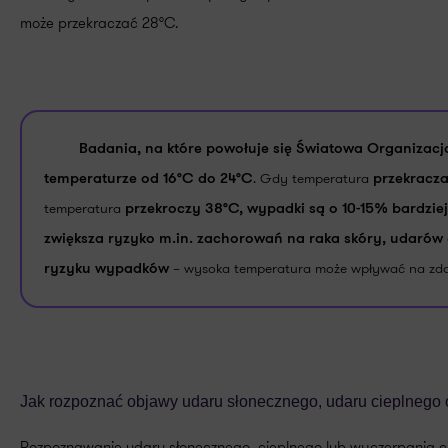
może przekraczać 28°C.
Badania, na które powołuje się Światowa Organizacj
. Gdy temperatura
temperaturze od 16°C do 24°C
przekracz
temperatura
przekroczy 38°C, wypadki są o 10-15% bardzi
zwiększa ryzyko m.in. zachorowań na raka skóry, udarów
– wysoka temperatura może wpływać na zdoln
ryzyku wypadków
Jak rozpoznać objawy udaru słonecznego, udaru cieplnego 
Rozpoznawanie udaru słonecznego, cieplnego lub wyczerpania c