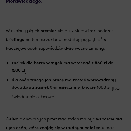
Morawieckiego.
W miniony piątek
Mateusz Morawiecki podczas
premier
na terenie zakładu produkcyjnego „Flis”
briefingu
w
zapowiedział
:
Radziejowicach
dwie ważne zmiany
zasiłek dla bezrobotnych ma wzrosnąć z 860 zł do
1200 zł
,
dla osób tracących pracę ma zostać wprowadzony
dodatkowy zasiłek 3-miesięczny w kwocie 1300 zł
(tzw.
świadczenie osłonowe).
Celem planowanych przez rząd zmian ma być
wsparcie dla
oraz
tych osób, które znajdą się w trudnym położeniu