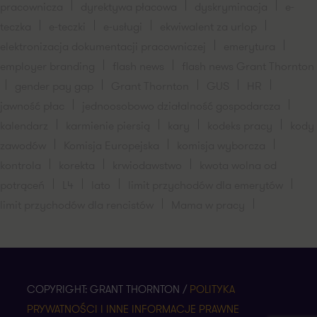
pracownicza
dyrektywa płacowa
dyskryminacja
e-
teczka
e-teczki
e-usługi
ekwiwalent za urlop
elektronizacja dokumentacji pracowniczej
emerytura
employer branding
flash news
flash news Grant Thornton
gender pay gap
Grant Thornton
GUS
HR
jawność płac
jednoosobowo działalność gospodarcza
kalendarz
karmienie piersią
kary
kodeks pracy
kody
zawodów
Komisja Europejska
komisja wyborcza
kontrola
korekta
krwiodawstwo
kwota wolna od
potrąceń
L4
lato
limit przychodów dla emerytów
limit przychodów dla rencistów
Mama w pracy
COPYRIGHT: GRANT THORNTON /
POLITYKA
PRYWATNOŚCI I INNE INFORMACJE PRAWNE