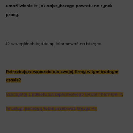
im
umożliwienie
jak najszybszego powrotu na rynek
.
pracy
O szczegółach będziemy informować na bieżąco
Potrzebujesz wsparcia dla swojej firmy w tym trudnym
czasie?
Skorzystaj z pakietu szczepionkowego Grant Thornton >>
.
Te usługi pomogą Tobie przetrwać kryzys >>.