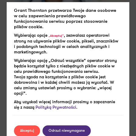
Grant Thornton przetwarza Twoje dane osobowe
w celu zapewnienia prawidłowego
funkcjonowania serwisu poprzez stosowanie
plików cookie.
Wybierając opcje
, zezwalasz operatorowi
„Akceptuj”
strony na używanie plików cookie, pikseli, znaczników
i podobnych technologii w celach analitycznych i
marketingowych.
Wybierając opcję „Odrzuć wszystkie” operator strony
będzie korzystał tylko z niezbędnych pików cookie w
21 LISTOPADA 2023
celu prawidłowego funkcjonowania serwisu.
Twoja zgoda na korzystanie z plików cookie jest
Kończy się czas na zaległe badania
dobrowolna i w każdej chwili możesz ją wycofać. W
lekarskie i szkolenia BHP!
celu zmiany ustawień prosimy o wybranie: „więcej
opcji”.
Aby uzyskać więcej informacji prosimy o zapoznanie
się z naszą
Polityką Prywatności
.
Czytaj więcej
Akceptuj
Odrzuć niewymagane