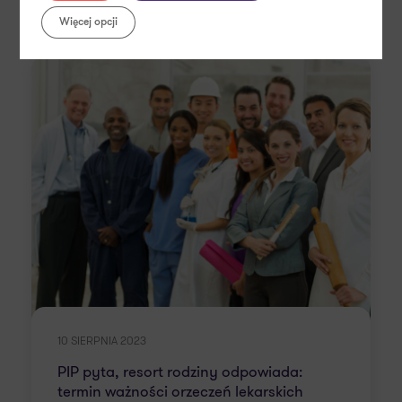
Więcej opcji
COVID-19
Świadczenia socjalne
10 SIERPNIA 2023
PIP pyta, resort rodziny odpowiada:
termin ważności orzeczeń lekarskich