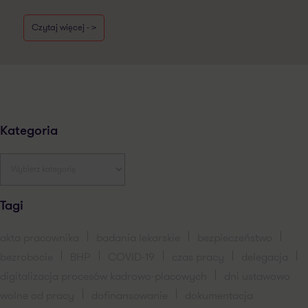
Czytaj więcej - >
Kategoria
Tagi
akta pracownika
badania lekarskie
bezpieczeństwo
bezrobocie
BHP
COVID-19
czas pracy
delegacja
digitalizacja procesów kadrowo-placowych
dni ustawowo
wolne od pracy
dofinansowanie
dokumentacja