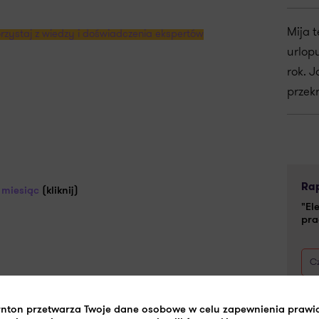
Mija 
rzystaj z wiedzy i doświadczenia ekspertów
urlop
rok. J
przek
Rap
 miesiąc
(kliknij)
"El
pra
Cz
Thornton
rnton przetwarza Twoje dane osobowe w celu zapewnienia praw