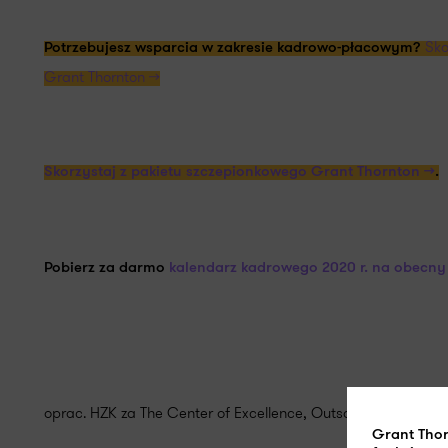
Sko
Potrzebujesz wsparcia w zakresie kadrowo-płacowym?
Grant Thornton >>
Skorzystaj z pakietu szczepionkowego Grant Thornton >>
.
Pobierz za darmo
kalendarz kadrowego 2020 r. na obecny
oprac. HZK za The Center of Excellence, Outsourcing Grant 
Grant Tho