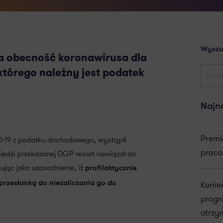
Wyszu
a obecność koronawirusa dla
którego należny jest podatek
Najn
Premi
ID-19 z podatku dochodowego, wystąpił
praco
edzi przekazanej DGP resort nawiązał do
ując jako uzasadnienie, iż
profilaktycznie
Konie
przesłanką do niezaliczania go do
progr
otrzy