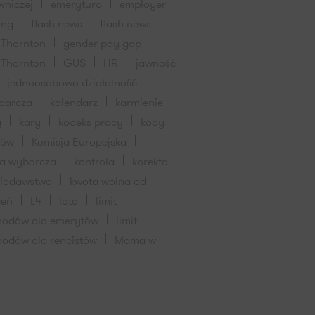
wniczej
emerytura
employer
ing
flash news
flash news
 Thornton
gender pay gap
 Thornton
GUS
HR
jawność
jednoosobowo działalność
darcza
kalendarz
karmienie
ą
kary
kodeks pracy
kody
dów
Komisja Europejska
ja wyborcza
kontrola
korekta
wiodawstwo
kwota wolna od
ceń
L4
lato
limit
hodów dla emerytów
limit
hodów dla rencistów
Mama w