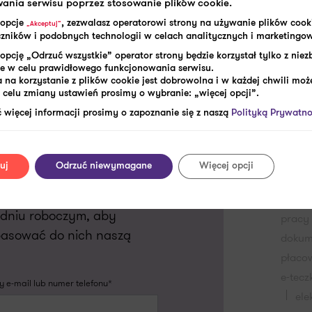
ania serwisu poprzez stosowanie plików cookie.
Kate
 opcje
, zezwalasz operatorowi strony na używanie plików cook
„Akceptuj”
aczników i podobnych technologii w celach analitycznych i marketingo
SHARE:
opcję „Odrzuć wszystkie” operator strony będzie korzystał tylko z nie
e w celu prawidłowego funkcjonowania serwisu.
 na korzystanie z plików cookie jest dobrowolna i w każdej chwili może
Tagi
celu zmiany ustawień prosimy o wybranie: „więcej opcji”.
 więcej informacji prosimy o zapoznanie się z naszą
Polityką Prywatno
akta 
bezpi
COVID
uj
Odrzuć niewymagane
Więcej opcji
digita
placo
m dniu roboczym, aby
pracy
pasować do nich naszą
dokum
płaco
e-tecz
 e-mail lub numer telefonu*
ele