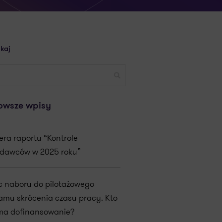
kaj
owsze wpisy
era raportu “Kontrole
dawców w 2025 roku”
c naboru do pilotażowego
amu skrócenia czasu pracy. Kto
ma dofinansowanie?