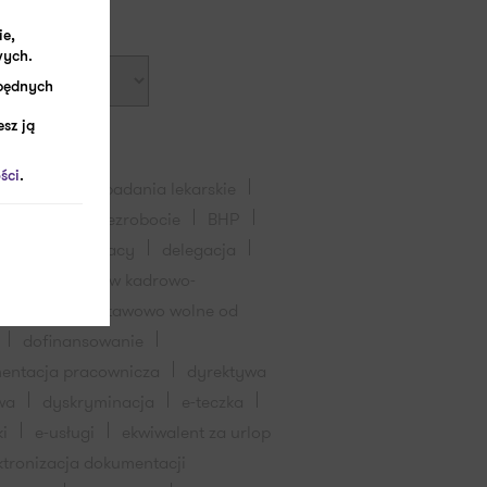
goria
ie,
wych.
zbędnych
sz ją
ści
.
pracownika
badania lekarskie
eczeństwo
bezrobocie
BHP
-19
czas pracy
delegacja
lizacja procesów kadrowo-
wych
dni ustawowo wolne od
dofinansowanie
entacja pracownicza
dyrektywa
wa
dyskryminacja
e-teczka
ki
e-usługi
ekwiwalent za urlop
ktronizacja dokumentacji