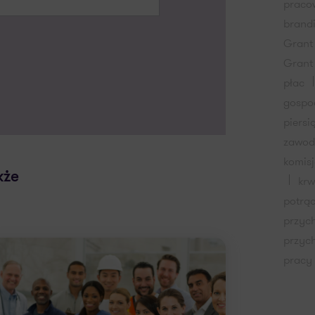
praco
brand
Grant
Grant
płac
gospo
piersi
zawo
komis
kże
kr
potrą
przyc
przyc
pracy