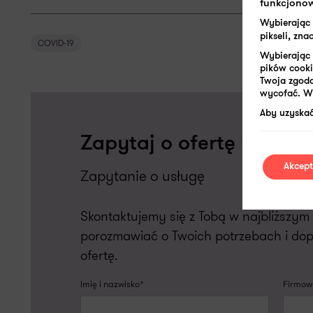
funkcjonow
Wybierając
pikseli, zn
COVID-19
Wybierając 
pików cooki
Twoja zgoda
wycofać. W 
Aby uzyskać
Zapytaj o ofertę usługi
Akcept
Zapytanie o usługę
Skontaktujemy się z Tobą w najbliższy
porozmawiać o Twoich potrzebach i do
ofertę.
Imię i nazwisko*
Firmowy