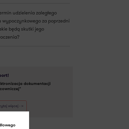
termin udzielenia zaległego
u wypoczynkowego za poprzedni
akie będą skutki jego
roczenia?
ort!
ektronizacja dokumentacji
cowniczej"
ytaj więcej - >
idłowego