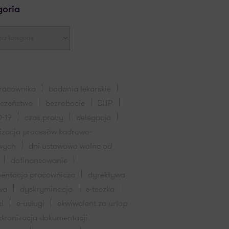
goria
pracownika
badania lekarskie
eczeństwo
bezrobocie
BHP
-19
czas pracy
delegacja
lizacja procesów kadrowo-
wych
dni ustawowo wolne od
dofinansowanie
entacja pracownicza
dyrektywa
wa
dyskryminacja
e-teczka
ki
e-usługi
ekwiwalent za urlop
ktronizacja dokumentacji