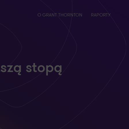
O GRANT THORNTON
RAPORTY
ższą stopą