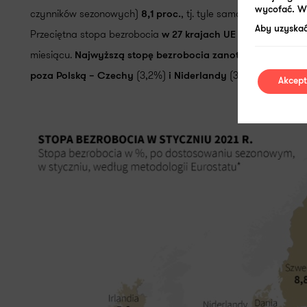
wycofać. W 
czynników sezonowych)
, tj. tyle samo, ile w grudni
8,1 proc.
Aby uzyskać
Przeciętna stopa bezrobocia
w 27 krajach UE wyniosła 7,3 p
miesiącu.
Najwyższą stopę bezrobocia zanotowały Grecja
(3,2%)
(3,6%).
poza Polską – Czechy
i Niderlandy
Akcept