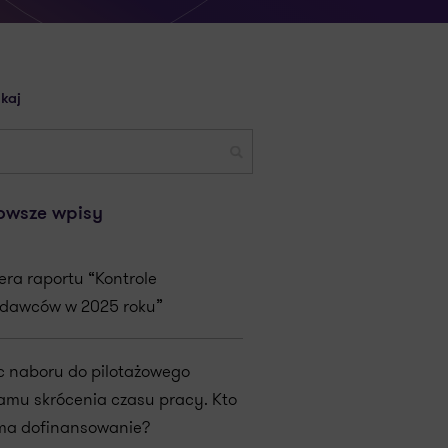
kaj
owsze wpisy
era raportu “Kontrole
dawców w 2025 roku”
c naboru do pilotażowego
amu skrócenia czasu pracy. Kto
ma dofinansowanie?