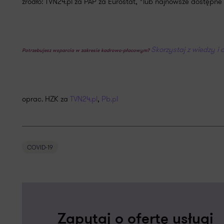
źródło: TVN24.pl za PAP za Eurostat, *lub najnowsze dostępn
Skorzystaj z wiedzy i
Potrzebujesz wsparcia w zakresie kadrowo-płacowym?
oprac. HZK za
TVN24.pl
,
Pb.pl
COVID-19
Zapytaj o ofertę usługi