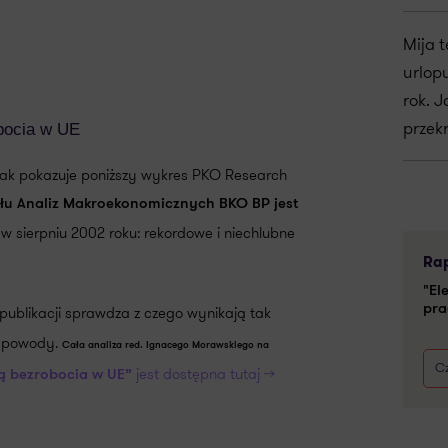
Mija 
urlop
rok. J
przek
obocia w UE
 jak pokazuje poniższy wykres PKO Research
łu Analiz Makroekonomicznych BKO BP jest
 w sierpniu 2002 roku: rekordowe i niechlubne
Rap
"El
 publikacji sprawdza z czego wynikają tak
pra
e powody.
Cała analiza red. Ignacego Morawskiego na
Cz
jest dostępna tutaj >>
pą bezrobocia w UE”