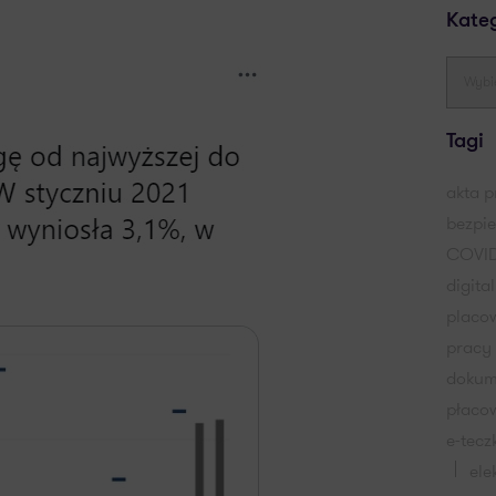
Kate
Tagi
akta 
bezpi
COVID
digita
placo
pracy
dokum
płaco
e-tecz
ele