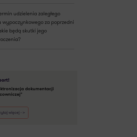
termin udzielenia zaległego
u wypoczynkowego za poprzedni
akie będą skutki jego
roczenia?
ort!
ektronizacja dokumentacji
cowniczej"
ytaj więcej - >