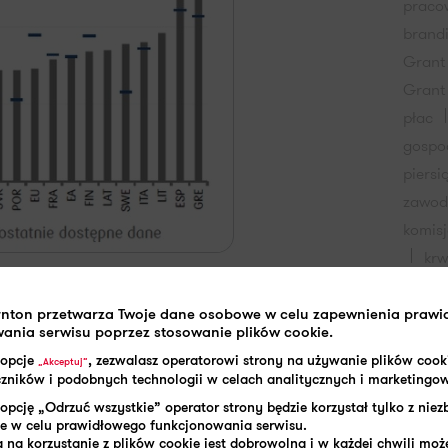
praco
brand
Grant
Grant
płac
gospo
piersi
zawo
komis
kr
potrą
przyc
rnton przetwarza Twoje dane osobowe w celu zapewnienia praw
ania serwisu poprzez stosowanie plików cookie.
przyc
 opcje
, zezwalasz operatorowi strony na używanie plików cook
„Akceptuj”
pracy
aczników i podobnych technologii w celach analitycznych i marketingo
ospodarek UE
opcję „Odrzuć wszystkie” operator strony będzie korzystał tylko z nie
e w celu prawidłowego funkcjonowania serwisu.
(po uwzględnieniu
w całej strefie euro
 na korzystanie z plików cookie jest dobrowolna i w każdej chwili może