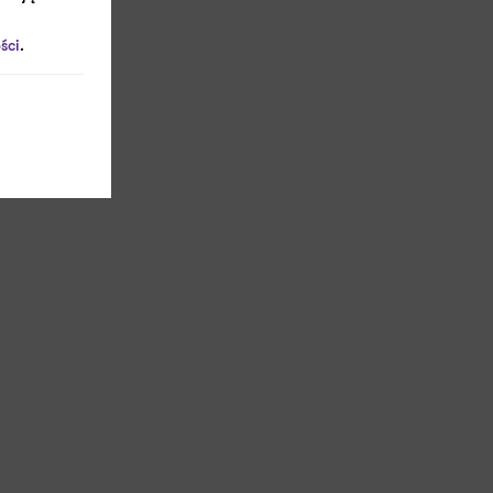
ści
.