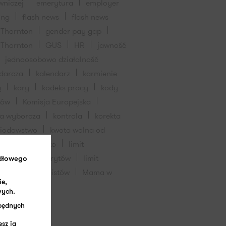
wniczej
emerytura
employer
ing
flash news
flash news
 Thornton
gender pay gap
 Thornton
GUS
HR
jawność
jednoosobowo działalność
darcza
kalendarz
karmienie
ą
kary
kodeks pracy
kody
dów
Komisja Europejska
ja wyborcza
kontrola
korekta
wiodawstwo
kwota wolna od
ceń
L4
lato
limit
hodów dla emerytów
limit
idłowego
hodów dla rencistów
Mama w
ie,
wych.
zbędnych
sz ją