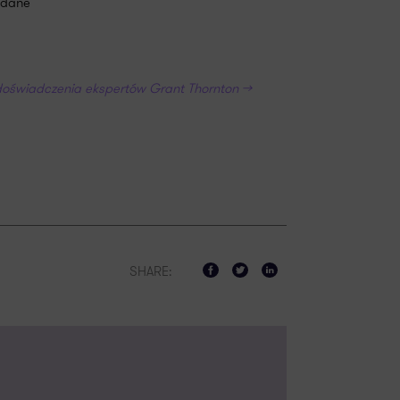
e dane
 doświadczenia ekspertów Grant Thornton >>
SHARE: