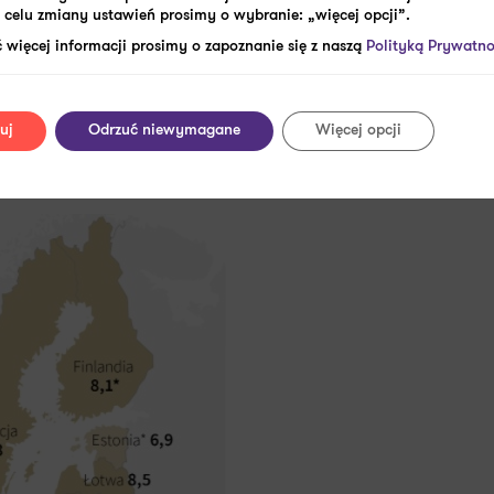
celu zmiany ustawień prosimy o wybranie: „więcej opcji”.
u 2020 roku (po korekcie z 8,3 proc.).
 więcej informacji prosimy o zapoznanie się z naszą
Polityką Prywatno
również tyle samo, co w poprzednim
roc. –
(16,2%)
(16,0%),
i Hiszpania
a najniższą –
uj
Odrzuć niewymagane
Więcej opcji