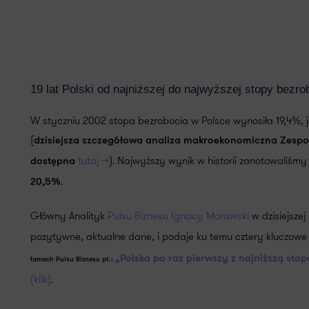
19 lat Polski od najniższej do najwyższej stopy bezr
W styczniu 2002 stopa bezrobocia w Polsce wynosiła 19,4%,
(
dzisiejsza szczegółowa analiza makroekonomiczna Zespo
tutaj >>
). Najwyższy wynik w historii zanotowaliśmy
dostępna
.
20,5%
Główny Analityk
Pulsu Biznesu
Ignacy Morawski
w dzisiejszej
pozytywne, aktualne dane, i podaje ku temu cztery kluczow
„Polska po raz pierwszy z najniższą sto
łamach Pulsu Biznesu pt.:
(klik)
.