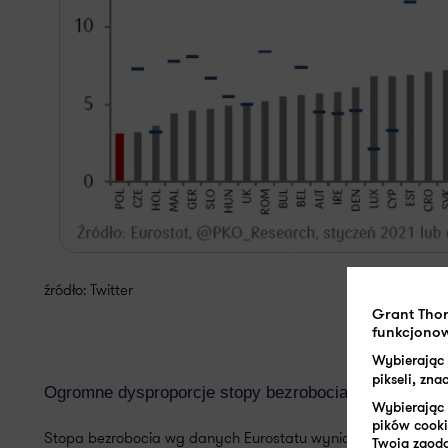
źródło: Twitter
Grant Tho
funkcjonow
Wybierając
pikseli, zn
Ogromne dysproporcje stopy bezrobocia w ramach g
Wybierając 
pików cooki
Stopa bezrobocia wg danych Eurostatu wyniosła w styczniu
Twoja zgoda