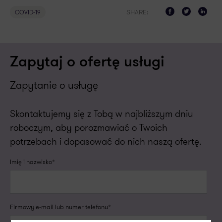
SHARE:
COVID-19
Zapytaj o ofertę usługi
Zapytanie o usługę
Skontaktujemy się z Tobą w najbliższym dniu
roboczym, aby porozmawiać o Twoich
potrzebach i dopasować do nich naszą ofertę.
Imię i nazwisko*
Firmowy e-mail lub numer telefonu*