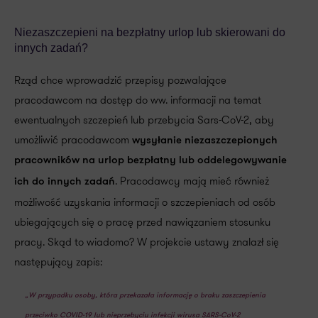
Niezaszczepieni na bezpłatny urlop lub skierowani do
innych zadań?
Rząd chce wprowadzić przepisy pozwalające
pracodawcom na dostęp do ww. informacji na temat
ewentualnych szczepień lub przebycia Sars-CoV-2, aby
umożliwić pracodawcom
wysyłanie niezaszczepionych
pracowników na urlop bezpłatny lub oddelegowywanie
. Pracodawcy mają mieć również
ich do innych zadań
możliwość uzyskania informacji o szczepieniach od osób
ubiegających się o pracę przed nawiązaniem stosunku
pracy. Skąd to wiadomo? W projekcie ustawy znalazł się
następujący zapis:
„W przypadku osoby, która przekazała informację o braku zaszczepienia
przeciwko COVID-19 lub nieprzebyciu infekcji wirusa SARS-CoV-2