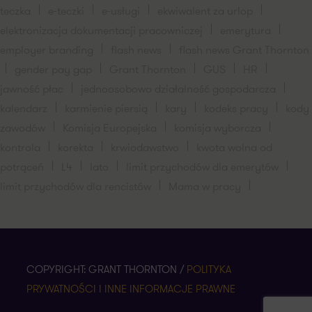
teczka
e-teczki
e-usługi
ekwiwalent za urlop
elektronizacja dokumentacji pracowniczej
emerytura
employer branding
flash news
flash news Grant Thornton
gender pay gap
Grant Thornton
GUS
HR
jawność płac
jednoosobowo działalność gospodarcza
kalendarz
karmienie piersią
kary
kodeks pracy
kody
zawodów
Komisja Europejska
komisja wyborcza
kontrola
korekta
krwiodawstwo
kwota wolna od
potrąceń
L4
lato
limit przychodów dla emerytów
limit przychodów dla rencistów
Mama w pracy
COPYRIGHT: GRANT THORNTON /
POLITYKA
PRYWATNOŚCI I INNE INFORMACJE PRAWNE