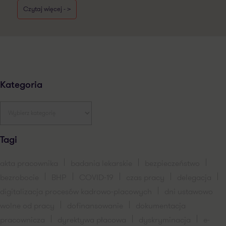
Czytaj więcej - >
Kategoria
Tagi
akta pracownika
badania lekarskie
bezpieczeństwo
bezrobocie
BHP
COVID-19
czas pracy
delegacja
digitalizacja procesów kadrowo-placowych
dni ustawowo
wolne od pracy
dofinansowanie
dokumentacja
pracownicza
dyrektywa płacowa
dyskryminacja
e-