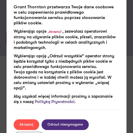
Grant Thornton przetwarza Twoje dane osobowe
w celu zapewnienia prawidłowego
funkcjonowania serwisu poprzez stosowanie
Politykę prywatności
Akceptuję
plików cookie.
Wybierając opcje
, zezwalasz operatorowi
„Akceptuj”
strony na używanie plików cookie, pikseli, znaczników
i podobnych technologii w celach analitycznych i
marketingowych.
Wybierając opcję „Odrzuć wszystkie” operator strony
będzie korzystał tylko z niezbędnych pików cookie w
celu prawidłowego funkcjonowania serwisu.
Twoja zgoda na korzystanie z plików cookie jest
Zobacz także
dobrowolna i w każdej chwili możesz ją wycofać. W
celu zmiany ustawień prosimy o wybranie: „więcej
opcji”.
Aby uzyskać więcej informacji prosimy o zapoznanie
się z naszą
Polityką Prywatności
.
Akceptuj
Odrzuć niewymagane