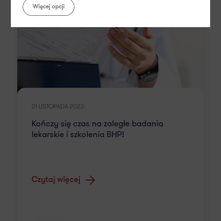
Więcej opcji
21 LISTOPADA 2023
Kończy się czas na zaległe badania
lekarskie i szkolenia BHP!
Czytaj więcej