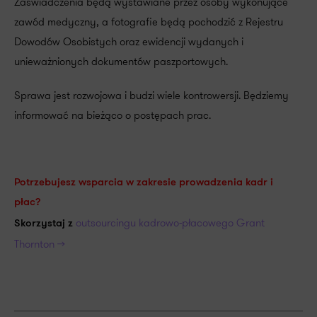
Zaświadczenia będą wystawiane przez osoby wykonujące
zawód medyczny, a fotografie będą pochodzić z Rejestru
Dowodów Osobistych oraz ewidencji wydanych i
unieważnionych dokumentów paszportowych.
Sprawa jest rozwojowa i budzi wiele kontrowersji. Będziemy
informować na bieżąco o postępach prac.
Potrzebujesz wsparcia w zakresie prowadzenia kadr i
płac?
outsourcingu kadrowo-płacowego Grant
Skorzystaj z
Thornton >>