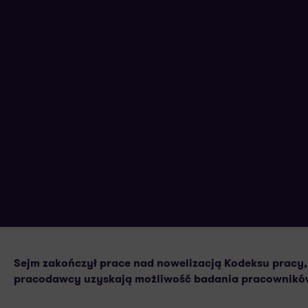
Alert! Praca zdalna i kontrola trze
Kodeksie pracy
2 GRUDNIA 2022
AUTORSTWA:
Sejm zakończył prace nad nowelizacją Kodeksu pracy, 
pracodawcy uzyskają możliwość badania pracownikó