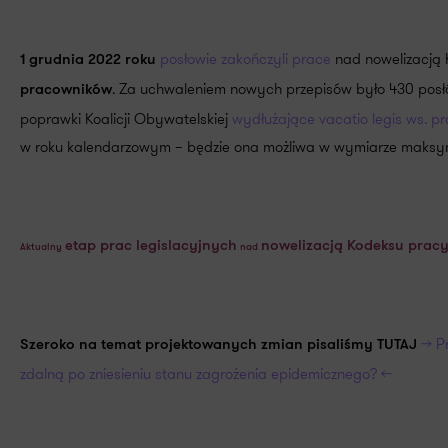
posłowie zakończyli prace
nad nowelizacją 
1 grudnia 2022 roku
. Za uchwaleniem nowych przepisów było 430 posłów
pracowników
poprawki Koalicji Obywatelskiej
wydłużające vacatio legis ws. pr
w roku kalendarzowym – będzie ona możliwa w wymiarze maksym
etap prac legislacyjnych
nowelizacją Kodeksu prac
Aktualny
nad
>> P
Szeroko na temat projektowanych zmian pisaliśmy TUTAJ
zdalną po zniesieniu stanu zagrożenia epidemicznego? <<