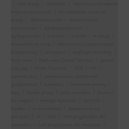
czas pracy
delegacja
digitalizacja procesów
kadrowo-placowych
dni ustawowo wolne od
pracy
dofinansowanie
dokumentacja
pracownicza
dyrektywa płacowa
dyskryminacja
e-teczka
e-teczki
e-usługi
ekwiwalent za urlop
elektronizacja dokumentacji
pracowniczej
emerytura
employer branding
flash news
flash news Grant Thornton
gender
pay gap
Grant Thornton
GUS
HR
jawność płac
jednoosobowo działalność
gospodarcza
kalendarz
karmienie piersią
kary
kodeks pracy
kody zawodów
Komisja
Europejska
komisja wyborcza
kontrola
korekta
krwiodawstwo
kwota wolna od
potrąceń
L4
lato
limit przychodów dla
emerytów
limit przychodów dla rencistów