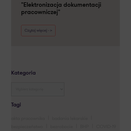
"Elektronizacja dokumentacji
pracowniczej"
Czytaj więcej - >
Kategoria
Tagi
akta pracownika
badania lekarskie
bezpieczeństwo
bezrobocie
BHP
COVID-19