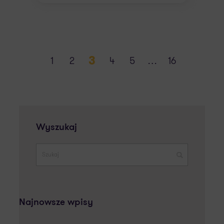
3
1
2
4
5
…
16
Wyszukaj
Najnowsze wpisy