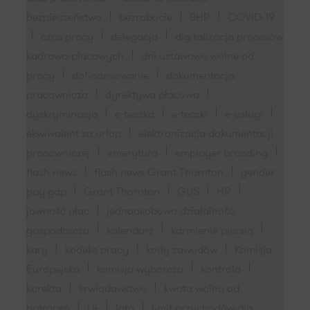
bezpieczeństwo
bezrobocie
BHP
COVID-19
czas pracy
delegacja
digitalizacja procesów
kadrowo-placowych
dni ustawowo wolne od
pracy
dofinansowanie
dokumentacja
pracownicza
dyrektywa płacowa
dyskryminacja
e-teczka
e-teczki
e-usługi
ekwiwalent za urlop
elektronizacja dokumentacji
pracowniczej
emerytura
employer branding
flash news
flash news Grant Thornton
gender
pay gap
Grant Thornton
GUS
HR
jawność płac
jednoosobowo działalność
gospodarcza
kalendarz
karmienie piersią
kary
kodeks pracy
kody zawodów
Komisja
Europejska
komisja wyborcza
kontrola
korekta
krwiodawstwo
kwota wolna od
potrąceń
L4
lato
limit przychodów dla