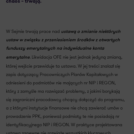
chaos – trwają.
W Sejmie trwają prace nad
ustawą o zmianie niektórych
ustaw w związku z przeniesieniem środków z otwartych
funduszy emerytalnych na indywidualne konta
. Likwidacja OFE nie jest jednak jedyną zmianą,
emerytalne
której wejście przewiduje ta ustawa. W jej treści znalazł się
zapis dotyczący Pracowniczych Planów Kapitałowych w
odniesieni do podmiotów nie mających nr NIP i REGON,
który z zamyśle ma rozwiązać problemy, z jakimi borykają
się zagraniczni pracodawcy chcący dołączyć do programu,
a z którymi instytucje finansowe nie chcą zawierać umów o
prowadzenie PPK, ponieważ podmioty te nie posiadają nr
identyfikacyjnego NIP i REGON. W praktyce projektowana
ustawa zapewne nie rozwiąże wszystkich kluczowych