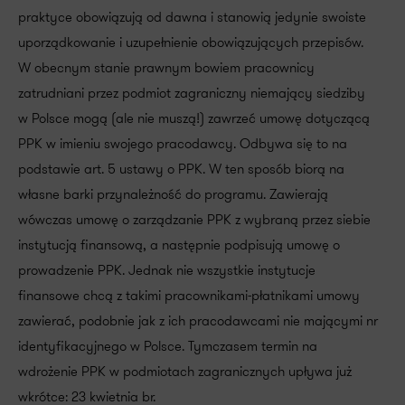
praktyce obowiązują od dawna i stanowią jedynie swoiste
uporządkowanie i uzupełnienie obowiązujących przepisów.
W obecnym stanie prawnym bowiem pracownicy
zatrudniani przez podmiot zagraniczny niemający siedziby
w Polsce mogą (ale nie muszą!) zawrzeć umowę dotyczącą
PPK w imieniu swojego pracodawcy. Odbywa się to na
podstawie art. 5 ustawy o PPK. W ten sposób biorą na
własne barki przynależność do programu. Zawierają
wówczas umowę o zarządzanie PPK z wybraną przez siebie
instytucją finansową, a następnie podpisują umowę o
prowadzenie PPK. Jednak nie wszystkie instytucje
finansowe chcą z takimi pracownikami-płatnikami umowy
zawierać, podobnie jak z ich pracodawcami nie mającymi nr
identyfikacyjnego w Polsce. Tymczasem termin na
wdrożenie PPK w podmiotach zagranicznych upływa już
wkrótce: 23 kwietnia br.