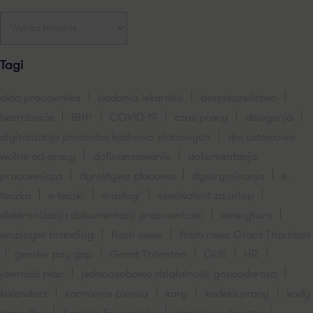
Tagi
akta pracownika
badania lekarskie
bezpieczeństwo
bezrobocie
BHP
COVID-19
czas pracy
delegacja
digitalizacja procesów kadrowo-placowych
dni ustawowo
wolne od pracy
dofinansowanie
dokumentacja
pracownicza
dyrektywa płacowa
dyskryminacja
e-
teczka
e-teczki
e-usługi
ekwiwalent za urlop
elektronizacja dokumentacji pracowniczej
emerytura
employer branding
flash news
flash news Grant Thornton
gender pay gap
Grant Thornton
GUS
HR
jawność płac
jednoosobowo działalność gospodarcza
kalendarz
karmienie piersią
kary
kodeks pracy
kody
zawodów
Komisja Europejska
komisja wyborcza