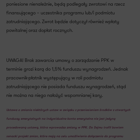
poniesione nienależnie, będą podlegały zwrotowi na rzecz
finansującego – uczestnika programu lub/i podmiotu
zatrudniającego. Zwrot będzie dotyczył również wpłaty
powitalnej oraz dopłat rocznych.
UWAGA! Brak zawarcia umowy o zarządzanie PPK w
terminie grozi karą do 1,5% funduszu wynagrodzeń. Jednak
pracownik-płatnik występujący w roli podmiotu
zatrudniającego nie posiada funduszu wynagrodzeń, stąd
nie można na niego nałożyć wspomnianej kary.
Ustawa o zmianie niektórych ustaw w związku z przeniesieniem środków z otwartych
funduszy emerytalnych na indywidualne konta emerytalne nie jest jedyną
procedowaną ustawą, która wprowadza zmiany w PPK. Do Sejmu trafił bowiem
senacki projekt zmian, które mają na celu umożliwienie dołączenia do programu