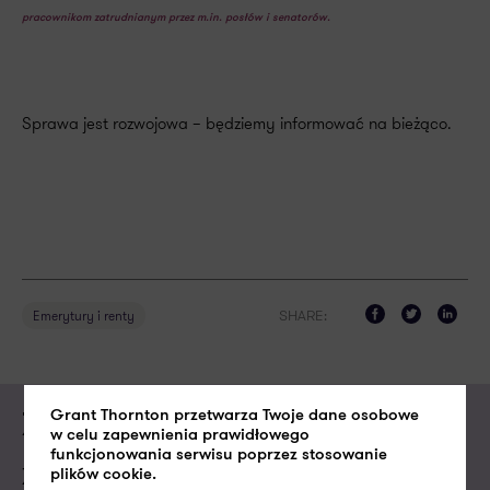
pracownikom zatrudnianym przez m.in. posłów i senatorów.
Sprawa jest rozwojowa – będziemy informować na bieżąco.
SHARE:
Emerytury i renty
Grant Thornton przetwarza Twoje dane osobowe
Zapytaj o ofertę usługi
w celu zapewnienia prawidłowego
funkcjonowania serwisu poprzez stosowanie
Zapytanie o usługę
plików cookie.