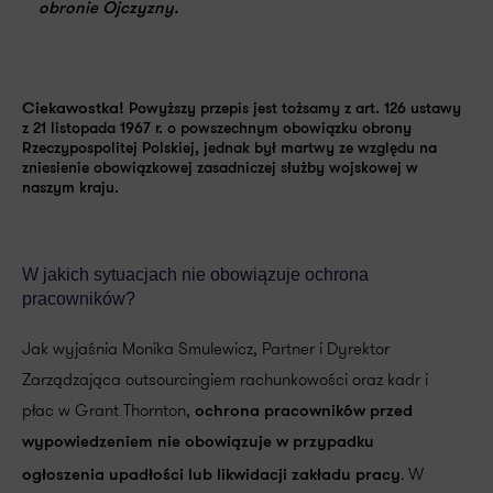
obronie Ojczyzny.
Ciekawostka!
Powyższy przepis jest tożsamy z art. 126 ustawy
z 21 listopada 1967 r. o powszechnym obowiązku obrony
Rzeczypospolitej Polskiej, jednak był martwy ze względu na
zniesienie obowiązkowej zasadniczej służby wojskowej w
naszym kraju.
W jakich sytuacjach nie obowiązuje ochrona
pracowników?
Jak wyjaśnia Monika Smulewicz, Partner i Dyrektor
Zarządzająca outsourcingiem rachunkowości oraz kadr i
płac w Grant Thornton,
ochrona pracowników przed
wypowiedzeniem nie obowiązuje w przypadku
. W
ogłoszenia upadłości lub likwidacji zakładu pracy