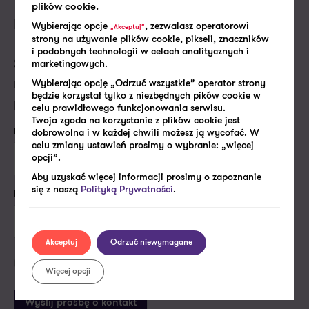
plików cookie.
Prawo pracy
Wybierając opcje
, zezwalasz operatorowi
„Akceptuj”
strony na używanie plików cookie, pikseli, znaczników
i podobnych technologii w celach analitycznych i
Skontaktujemy się z Tobą w najbliższym dniu
marketingowych.
roboczym, aby porozmawiać o Twoich
Wybierając opcję „Odrzuć wszystkie” operator strony
będzie korzystał tylko z niezbędnych pików cookie w
potrzebach i dopasować do nich naszą ofertę.
celu prawidłowego funkcjonowania serwisu.
Twoja zgoda na korzystanie z plików cookie jest
Imię i nazwisko*
dobrowolna i w każdej chwili możesz ją wycofać. W
celu zmiany ustawień prosimy o wybranie: „więcej
opcji”.
Aby uzyskać więcej informacji prosimy o zapoznanie
się z naszą
Polityką Prywatności
.
Firmowy e-mail lub numer telefonu*
Akceptuj
Odrzuć niewymagane
Politykę prywatności
Akceptuję
Więcej opcji