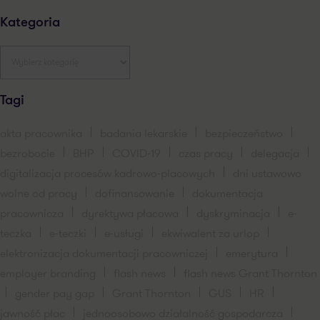
Kategoria
Tagi
akta pracownika
badania lekarskie
bezpieczeństwo
bezrobocie
BHP
COVID-19
czas pracy
delegacja
digitalizacja procesów kadrowo-placowych
dni ustawowo
wolne od pracy
dofinansowanie
dokumentacja
pracownicza
dyrektywa płacowa
dyskryminacja
e-
teczka
e-teczki
e-usługi
ekwiwalent za urlop
elektronizacja dokumentacji pracowniczej
emerytura
employer branding
flash news
flash news Grant Thornton
gender pay gap
Grant Thornton
GUS
HR
jawność płac
jednoosobowo działalność gospodarcza