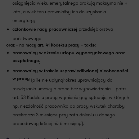
osiągnięcia wieku emerytalnego brakują maksymalnie 4
lata, a wiek ten uprawniałby ich do uzyskania
emerytury;
przedsiębiorstwa
członkowie rady pracowniczej
państwowego
oraz – na mocy art. 41 Kodeksu pracy
–
także:
pracownicy w okresie urlopu wypoczynkowego oraz
bezpłatnego
;
pracownicy w trakcie usprawiedliwionej nieobecności
w pracy
(o ile nie upłynął okres uprawniający do
rozwiązania umowy o pracę bez wypowiedzenia – patrz
art. 53 Kodeksu pracy wymieniający sytuacje, w których
np. niezdolność pracownika do pracy wskutek choroby
przekracza 3 miesiące przy zatrudnieniu u danego
pracodawcy krócej niż 6 miesięcy).