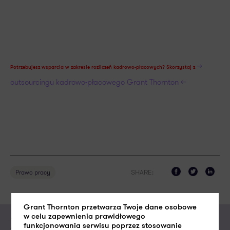
>>
Potrzebujesz wsparcia w zakresie rozliczeń kadrowo-płacowych?
Skorzystaj z
outsourcingu kadrowo-płacowego Grant Thornton <<
SHARE:
Prawo pracy
Grant Thornton przetwarza Twoje dane osobowe
w celu zapewnienia prawidłowego
Zapytaj o ofertę usługi
funkcjonowania serwisu poprzez stosowanie