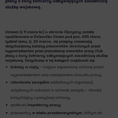
płacy o żony żołnierzy odbywających zasadniczą
służbę wojskową.
Ustawa
(z 11 marca br.)
o obronie Ojczyzny
została
opublikowana
w Dzienniku Ustaw pod
poz. 655
równo
tydzień temu, tj.
23 marca
. Jej przepisy rozszerzają
dotychczasowy katalog pracowników chronionych przed
wypowiedzeniem przez pracodawcę warunków pracy i/lub
płacy o
żony żołnierzy odbywających zasadniczą służbę
wojskową
. Dotychczas w tej kategorii znajdowali się:
– mające zapewnioną ochronę przed
kobiety w ciąży
wypowiedzeniem oraz rozwiązaniem stosunku pracy;
zakładowych organizacji
członkowie zarządów
związkowych wskazani w uchwale zarządu – również
korzystający z powyższej ochrony;
społeczni
;
inspektorzy pracy
pracownicy
, którym do
w wieku przedemerytalnym