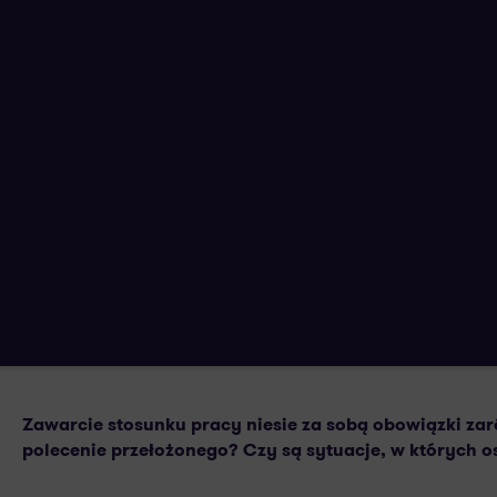
Obowiązki pracownika wobec pracod
21 GRUDNIA 2023
AUTORSTWA:
Zawarcie stosunku pracy niesie za sobą obowiązki za
polecenie przełożonego? Czy są sytuacje, w których