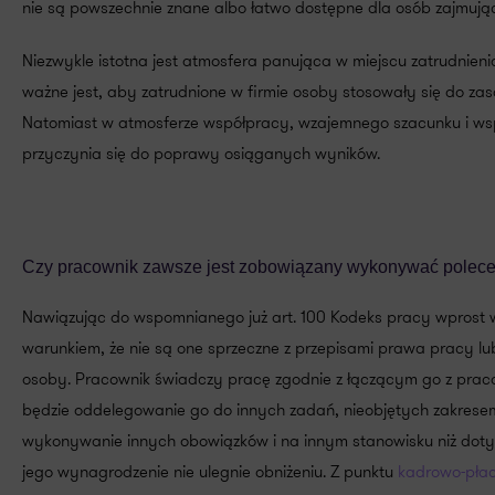
nie są powszechnie znane albo łatwo dostępne dla osób zajmując
Niezwykle istotna jest atmosfera panująca w miejscu zatrudnie
ważne jest, aby zatrudnione w firmie osoby stosowały się do zas
Natomiast w atmosferze współpracy, wzajemnego szacunku i ws
przyczynia się do poprawy osiąganych wyników.
Czy pracownik zawsze jest zobowiązany wykonywać polece
Nawiązując do wspomnianego już art. 100 Kodeks pracy wprost 
warunkiem, że nie są one sprzeczne z przepisami prawa pracy l
osoby. Pracownik świadczy pracę zgodnie z łączącym go z prac
będzie oddelegowanie go do innych zadań, nieobjętych zakresem 
wykonywanie innych obowiązków i na innym stanowisku niż doty
jego wynagrodzenie nie ulegnie obniżeniu. Z punktu
kadrowo-pła